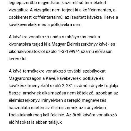
legnépszerűbb negyedkilós kiszerelésű termékeket
vizsgáltuk. A vizsgálat nem terjedt ki a koffeinmentes, a
csökkentett koffeintartalmú, az ízesített kávékra, illetve a
kávékeverékekre és a pótkávékra sem.
A kávékra vonatkozó uniós szabályozás csak a
kivonatokra terjed ki a Magyar Élelmiszerkönyv kávé- és
cikóriakivonatokról szóló 1-3-1999/4 számú előírásán
keresztül.
A kávé termékekre vonatkozó további szabályokat
Magyarországon a Kávé, kávékeverék, pótkávé és
kávékészítményekről szóló 2-231 számú irányelv foglalja
össze, amelynek alkalmazása nem kötelező, azonban az
élelmiszerkönyvi irányelvben szereplő megnevezés
használata esetén az élelmiszernek az irányelvben
foglaltaknak meg kell felelnie. Az őrölt kávéra vonatkozó
előírásokat is ebben találjuk.