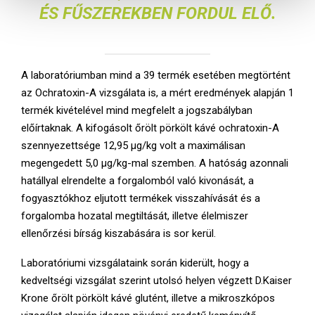
ÉS FŰSZEREKBEN FORDUL ELŐ.
s
z
t
á
A laboratóriumban mind a 39 termék esetében megtörtént
s
az Ochratoxin-A vizsgálata is, a mért eredmények alapján 1
a
termék kivételével mind megfelelt a jogszabályban
előírtaknak. A kifogásolt őrölt pörkölt kávé ochratoxin-A
szennyezettsége 12,95 μg/kg volt a maximálisan
megengedett 5,0 μg/kg-mal szemben. A hatóság azonnali
hatállyal elrendelte a forgalomból való kivonását, a
fogyasztókhoz eljutott termékek visszahívását és a
forgalomba hozatal megtiltását, illetve élelmiszer
ellenőrzési bírság kiszabására is sor kerül.
Laboratóriumi vizsgálataink során kiderült, hogy a
kedveltségi vizsgálat szerint utolsó helyen végzett D.Kaiser
Krone őrölt pörkölt kávé glutént, illetve a mikroszkópos