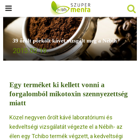
P
R
39 őrölt pörkölt kávét vizsgált meg a Nébih
I
2015.03.19.
M
A
Egy terméket ki kellett vonni a
R
forgalomból mikotoxin szennyezettség
miatt
Y
Közel negyven őrölt kávé laboratóriumi és
M
kedveltségi vizsgálatát végezte el a Nébih- az
élen egy Tchibo termék végzett, a kedveltségi