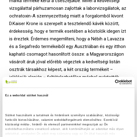
márka terméke kerül a csészéjükbe. Mivel a kedveltségi
vizsgálattal párhuzamosan zajlottak a laborvizsgálatok, az
ochratoxin-A szennyezettség miatt a forgalomból kivont
D.Kaiser Krone is szerepelt a tesztelendő kávék között,
érdekesség, hogy e termék esetében a kóstolók idegen ízt
is éreztek. Érdemes megemlíteni, hogy a Nébih a Lavazza
és a Segafredo termékeiből egy Ausztriában és egy itthon
kapható csomagot hasonlított össze: a Magyarországon
vásárolt áruk jóval előrébb végeztek a kedveltségi listán
osztrák társaikhoz képest, a két ország termékeit –
jelölésük alapján – feltételezhetőleg máshol gyártották.
BIZTONSÁG
Ez a weboldal sütiket használ
Az ochratoxin-A kis mennyiségben többféle élelmiszerben
előfordulhat, és jelenléte nem küszöbölhető ki teljesen,
Sütiket használunk a tartalmak és hirdetések személyre szabásához, közösségi 
ezért az Unióban szigorú előírás vonatkozik a
funkciók biztosításához, valamint weboldalforgalmunk elemzéséhez. Ezenkívül 
határértékére. Az Európai Élelmiszer-biztonsági Hatóság
közösségi média-, hirdető- és elemező partnereinkkel megosztjuk az Ön 
weboldalhasználatra vonatkozó adatait, akik kombinálhatják az adatokat más olyan 
(EFSA) az élelmiszerben lévő ochratoxin-A tekintetében
adatokkal, amelyeket Ön adott meg számukra vagy az Ön által használt más 