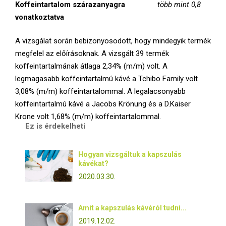
Koffeintartalom szárazanyagra
több mint 0,8
vonatkoztatva
A vizsgálat során bebizonyosodott, hogy mindegyik termék
megfelel az előírásoknak. A vizsgált 39 termék
koffeintartalmának átlaga 2,34% (m/m) volt. A
legmagasabb koffeintartalmú kávé a Tchibo Family volt
3,08% (m/m) koffeintartalommal. A legalacsonyabb
koffeintartalmú kávé a Jacobs Krönung és a D.Kaiser
Krone volt 1,68% (m/m) koffeintartalommal.
Ez is érdekelheti
Hogyan vizsgáltuk a kapszulás
kávékat?
2020.03.30.
Amit a kapszulás kávéról tudni...
2019.12.02.