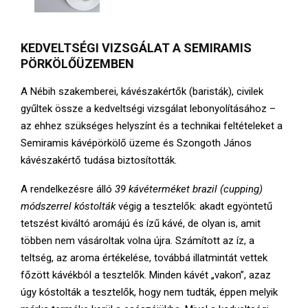
KEDVELTSÉGI VIZSGÁLAT A SEMIRAMIS
PÖRKÖLŐÜZEMBEN
A Nébih szakemberei, kávészakértők (baristák), civilek
gyűltek össze a kedveltségi vizsgálat lebonyolításához –
az ehhez szükséges helyszínt és a technikai feltételeket a
Semiramis kávépörkölő üzeme és Szongoth János
kávészakértő tudása biztosították.
A rendelkezésre álló
39 kávéterméket brazil (cupping)
módszerrel kóstolták
végig a tesztelők: akadt egyöntetű
tetszést kiváltó aromájú és ízű kávé, de olyan is, amit
többen nem vásároltak volna újra. Számított az íz, a
teltség, az aroma értékelése, továbbá illatmintát vettek
főzött kávékból a tesztelők. Minden kávét „vakon”, azaz
úgy kóstolták a tesztelők, hogy nem tudták, éppen melyik