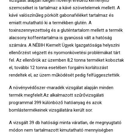
vizsgálat alapján idegen növényi eredetű keményítő
szemcséket is tartalmaz a kávé szövetelemek mellett. A
kávé valószínűleg pörkölt gabonaféléket tartalmaz és
emiatt mutatható ki a termékben glutén. A
toxinszennyezettség és a gluténtartalom mellett a termék
alacsony koffeintartalma is gyanússá vált a hatóság
számára. A NÉBIH Kiemelt Ügyek Igazgatósága helyszíni
ellenőrzést végzett és nyomonkövetési problémákat tárt
fel. Az ellenőrök az üzemben 8,2 tonna terméket koboztak
el, további 12 tonna esetében forgalmi korlátozást
rendeltek el, az üzem működését pedig felfüggesztették.
A növényvédőszer-maradék vizsgálat alapján minden
termék megfelelt.Az alkalmazott szűrővizsgálati
programmal 399 különböző hatóanyag és azok
bomlástermékeinek vizsgálatára került sor.
A vizsgált 39 db hatósági minta váratlan, de megnyugtató
módon nem tartalmazott kimutatható mennyiségben