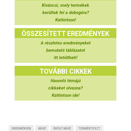
Kíváncsi, mely termékek
kerültek fel a dobogóra?
Kattintson!
ÖSSZESÍTETT EREDMÉNYEK
A részletes eredményeket
bemutató táblázatot
itt letöltheti!
TOVÁBBI CIKKEK
Hasonló témájú
cikkeket olvasna?
Kattintson ide!
EREDMÉNYEK
KÁVÉ
ŐRÖLT KÁVÉ
TERMÉKTESZT