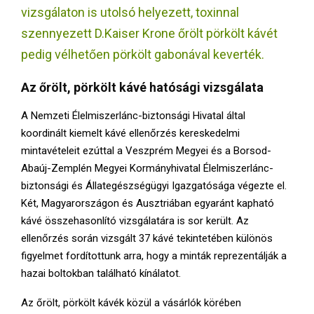
E
vizsgálaton is utolsó helyezett, toxinnal
szennyezett D.Kaiser Krone őrölt pörkölt kávét
N
pedig vélhetően pörkölt gabonával keverték.
U
Az őrölt, pörkölt kávé hatósági vizsgálata
A Nemzeti Élelmiszerlánc-biztonsági Hivatal által
koordinált kiemelt kávé ellenőrzés kereskedelmi
mintavételeit ezúttal a Veszprém Megyei és a Borsod-
Abaúj-Zemplén Megyei Kormányhivatal Élelmiszerlánc-
biztonsági és Állategészségügyi Igazgatósága végezte el.
Két, Magyarországon és Ausztriában egyaránt kapható
kávé összehasonlító vizsgálatára is sor került. Az
ellenőrzés során vizsgált 37 kávé tekintetében különös
figyelmet fordítottunk arra, hogy a minták reprezentálják a
hazai boltokban található kínálatot.
Az őrölt, pörkölt kávék közül a vásárlók körében