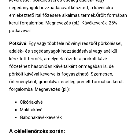
keveréssel, pörköléssel és esetleg adalék- vagy
segédanyagok hozzáadásával készített, a kávéitalra
emlékeztető ital főzésére alkalmas termék.Őrölt formában
kerül forgalomba. Megnevezés (pl.): Kávékeverék, 25%
pótkávéval
Pótkávé:
Egy vagy többféle növényi részből pörköléssel,
adalék- és segédanyagok hozzáadásával vagy anélkül
készített termék, amelynek főzete a pörkölt kávé
főzetéhez hasonlóan kávéitalként önmagában is, de
pörkölt kávéval keverve is fogyasztható. Szemesen,
őrleményként, granulálva, esetleg préselt formában került
forgalomba. Megnevezés (pl.):
Cikóriakávé
Malátakávé
Gabonakávé-keverék
A célellenőrzés során: