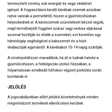
termesztett növény, sok energiát és vegyi védelmet
igényel. A fogyasztásra kerülő kávébab szemek azonban
rejtve vannak a permetlétől, hiszen a gyümölcshúsban
helyezkednek el. A kávészemek szüretelését kézzel végzik,
majd termőhelytől függően száraz vagy nedves eljárással
azonnal tisztítják és érlelik a szemeket, ezt követően egy
hántológép segítségével a babszemet és a húst
elválasztják egymástól. A kávébabot 10-14 napig szárítják.
A növényvédőszer-maradékok, ha át is tudnak hatolni a
gyümölcshúson, a feldolgozás utolsó fázisában, a
folyamatosan emelkedő hőfokon végzett pörkölés során
bomlanak el.
JELÖLÉS
A jogszabályokban előírt jelölési követelmények minden
megmintázott terméknél ellenőrzésre kerültek.