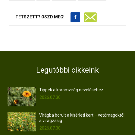
TETSZETT? OSZD MEG!
Legutóbbi cikkeink
Tippek a körömvirág neveléséhez
2026.07.30.
Virágba borult a kísérleti kert – vetőmagoktól
a virágzásig
2026.07.30.