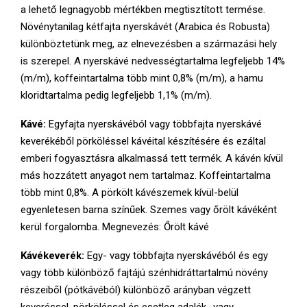
a lehető legnagyobb mértékben megtisztított termése.
Növénytanilag kétfajta nyerskávét (Arabica és Robusta)
különböztetünk meg, az elnevezésben a származási hely
is szerepel. A nyerskávé nedvességtartalma legfeljebb 14%
(m/m), koffeintartalma több mint 0,8% (m/m), a hamu
kloridtartalma pedig legfeljebb 1,1% (m/m).
Kávé:
Egyfajta nyerskávéból vagy többfajta nyerskávé
keverékéből pörköléssel kávéital készítésére és ezáltal
emberi fogyasztásra alkalmassá tett termék. A kávén kívül
más hozzátett anyagot nem tartalmaz. Koffeintartalma
több mint 0,8%. A pörkölt kávészemek kívül-belül
egyenletesen barna színűek. Szemes vagy őrölt kávéként
kerül forgalomba. Megnevezés: Őrölt kávé
Kávékeverék:
Egy- vagy többfajta nyerskávéból és egy
vagy több különböző fajtájú szénhidráttartalmú növény
részeiből (pótkávéból) különböző arányban végzett