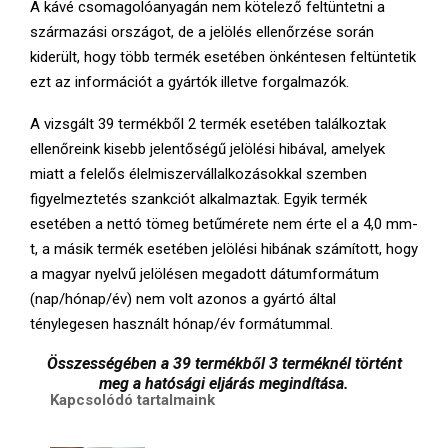
A kávé csomagolóanyagán nem kötelező feltüntetni a
származási országot, de a jelölés ellenőrzése során
kiderült, hogy több termék esetében önkéntesen feltüntetik
ezt az információt a gyártók illetve forgalmazók.
A vizsgált 39 termékből 2 termék esetében találkoztak
ellenőreink kisebb jelentőségű jelölési hibával, amelyek
miatt a felelős élelmiszervállalkozásokkal szemben
figyelmeztetés szankciót alkalmaztak. Egyik termék
esetében a nettó tömeg betűmérete nem érte el a 4,0 mm-
t, a másik termék esetében jelölési hibának számított, hogy
a magyar nyelvű jelölésen megadott dátumformátum
(nap/hónap/év) nem volt azonos a gyártó által
ténylegesen használt hónap/év formátummal.
Összességében a 39 termékből 3 terméknél történt
meg a hatósági eljárás megindítása.
Kapcsolódó tartalmaink