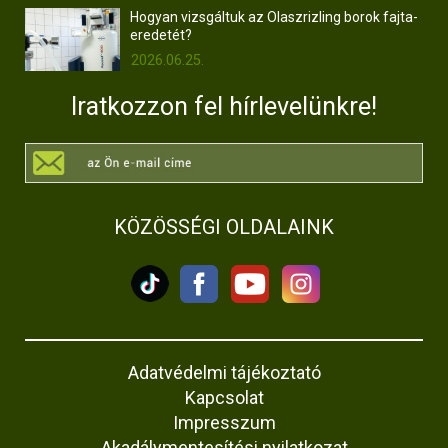
Hogyan vizsgáltuk az Olaszrizling borok fajta-
eredetét?
2026.06.25.
Iratkozzon fel hírlevelünkre!
KÖZÖSSÉGI OLDALAINK
Adatvédelmi tájékoztató
Kapcsolat
Impresszum
Akadálymentesítési nyilatkozat