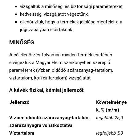
vizsgáltuk a minőségi és biztonsági paramétereket,
kedveltségi vizsgálatot végeztünk,
ellenőriztük, hogy a termékek jelölése megfelel-e a
jogszabályban előírtaknak.
MINŐSÉG
A célellenőrzés folyamán minden termék esetében
elvégeztük a Magyar Élelmiszerkönyvben szereplő
paraméterek (vízben oldódó szárazanyag-tartalom,
víztartalom, koffeintartalom) vizsgálatát.
A kávék fizikai, kémiai jellemzői:
Jellemző
Követelménye
k, % (m/m)
Vízben oldódó szárazanyag-tartalom
legalább 25,0
szárazanyagra vonatkoztatva
Víztartalom
legfeljebb 5,0