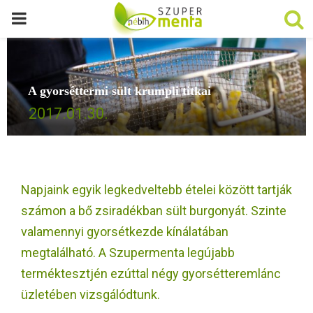
P
R
A gyorséttermi sült krumpli titkai
I
2017.01.30.
M
A
Napjaink egyik legkedveltebb ételei között tartják
R
számon a bő zsiradékban sült burgonyát. Szinte
valamennyi gyorsétkezde kínálatában
Y
megtalálható. A Szupermenta legújabb
terméktesztjén ezúttal négy gyorsétteremlánc
M
üzletében vizsgálódtunk.