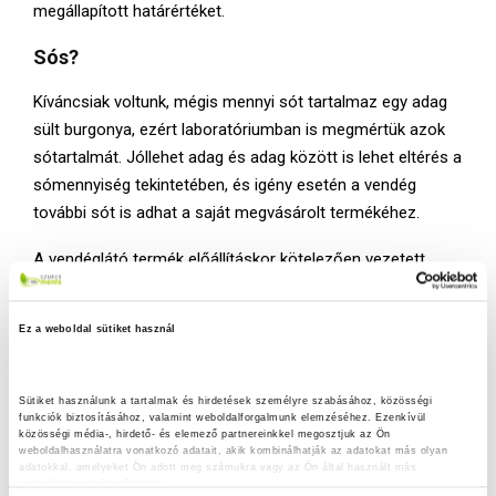
megállapított határértéket.
Sós?
Kíváncsiak voltunk, mégis mennyi sót tartalmaz egy adag
sült burgonya, ezért laboratóriumban is megmértük azok
sótartalmát. Jóllehet adag és adag között is lehet eltérés a
sómennyiség tekintetében, és igény esetén a vendég
további sót is adhat a saját megvásárolt termékéhez.
A vendéglátó termék előállításkor kötelezően vezetett
anyaghányad nyilvántartás (kalkuláció) alapján a
megvizsgált sült krumplik közül a legtöbb sót a McDonald’s
Ez a weboldal sütiket használ
terméke tartalmazza, amit a mérések is igazoltak. Ezt
követi a Burger King, majd a KFC sült krumplija. A BelFrit
termékénél választható, hogy sózva vagy sózás nélkül
Sütiket használunk a tartalmak és hirdetések személyre szabásához, közösségi 
funkciók biztosításához, valamint weboldalforgalmunk elemzéséhez. Ezenkívül 
kérjük a terméket.
közösségi média-, hirdető- és elemező partnereinkkel megosztjuk az Ön 
weboldalhasználatra vonatkozó adatait, akik kombinálhatják az adatokat más olyan 
A mért értékek tájékoztató jellegűek, a minta egyedisége,
adatokkal, amelyeket Ön adott meg számukra vagy az Ön által használt más 
szolgáltatásokból gyűjtöttek.