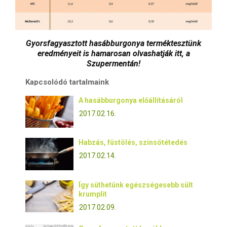
Gyorsfagyasztott hasábburgonya terméktesztünk
eredményeit is hamarosan olvashatják itt, a
Szupermentán!
Kapcsolódó tartalmaink
A hasábburgonya előállításáról
2017.02.16.
Habzás, füstölés, színsötétedés
2017.02.14.
Így süthetünk egészségesebb sült
krumplit
2017.02.09.