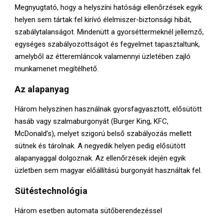
Megnyugtató, hogy a helyszíni hatósági ellenőrzések egyik
helyen sem tártak fel kirívó élelmiszer-biztonsági hibát,
szabálytalanságot. Mindenütt a gyorséttermeknél jellemző,
egységes szabályozottságot és fegyelmet tapasztaltunk,
amelyből az étteremláncok valamennyi üzletében zajló
munkamenet megítélhető.
Az alapanyag
Három helyszínen használnak gyorsfagyasztott, elősütött
hasáb vagy szalmaburgonyát (Burger King, KFC,
McDonald’s), melyet szigorú belső szabályozás mellett
sütnek és tárolnak. A negyedik helyen pedig elősütött
alapanyaggal dolgoznak. Az ellenőrzések idején egyik
üzletben sem magyar előállítású burgonyát használtak fel.
Sütéstechnológia
Három esetben automata sütőberendezéssel