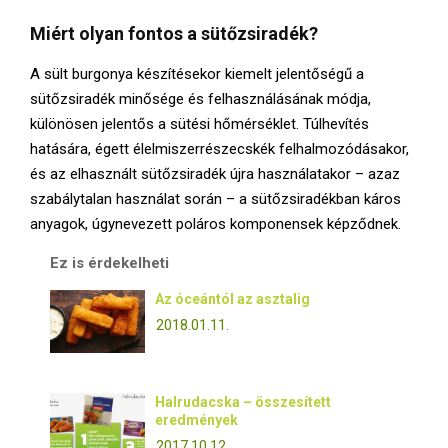
Miért olyan fontos a sütőzsiradék?
A sült burgonya készítésekor kiemelt jelentőségű a
sütőzsiradék minősége és felhasználásának módja,
különösen jelentős a sütési hőmérséklet. Túlhevítés
hatására, égett élelmiszerrészecskék felhalmozódásakor,
és az elhasznált sütőzsiradék újra használatakor – azaz
szabálytalan használat során – a sütőzsiradékban káros
anyagok, úgynevezett poláros komponensek képződnek.
Ez is érdekelheti
Az óceántól az asztalig
2018.01.11.
Halrudacska – összesített
eredmények
2017.10.12.