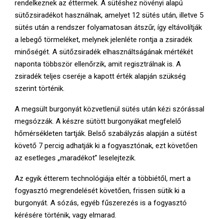
rendelkeznek az éttermek. A sütéshez növényi alapú
sütőzsiradékot használnak, amelyet 12 sütés után, illetve 5
sütés után a rendszer folyamatosan átszűr, így eltávolítják
a lebegő törmeléket, melynek jelenléte rontja a zsiradék
minőségét. A sütőzsiradék elhasználtságának mértékét
naponta többször ellenőrzik, amit regisztrálnak is. A
zsiradék teljes cseréje a kapott érték alapján szükség
szerint történik.
A megsült burgonyát közvetlenül sütés után kézi szórással
megsózzák. A készre sütött burgonyákat megfelelő
hőmérsékleten tartják. Belső szabályzás alapján a sütést
követő 7 percig adhatják ki a fogyasztónak, ezt követően
az esetleges „maradékot” leselejtezik.
Az egyik étterem technológiája eltér a többiétől, mert a
fogyasztó megrendelését követően, frissen sütik ki a
burgonyát. A sózás, egyéb fűszerezés is a fogyasztó
kérésére történik, vagy elmarad.