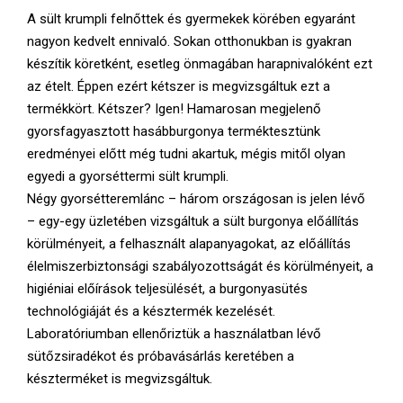
E
A sült krumpli felnőttek és gyermekek körében egyaránt
nagyon kedvelt ennivaló. Sokan otthonukban is gyakran
N
készítik köretként, esetleg önmagában harapnivalóként ezt
az ételt. Éppen ezért kétszer is megvizsgáltuk ezt a
U
termékkört. Kétszer? Igen! Hamarosan megjelenő
gyorsfagyasztott hasábburgonya terméktesztünk
eredményei előtt még tudni akartuk, mégis mitől olyan
egyedi a gyorséttermi sült krumpli.
Négy gyorsétteremlánc – három országosan is jelen lévő
– egy-egy üzletében vizsgáltuk a sült burgonya előállítás
körülményeit, a felhasznált alapanyagokat, az előállítás
élelmiszerbiztonsági szabályozottságát és körülményeit, a
higiéniai előírások teljesülését, a burgonyasütés
technológiáját és a késztermék kezelését.
Laboratóriumban ellenőriztük a használatban lévő
sütőzsiradékot és próbavásárlás keretében a
készterméket is megvizsgáltuk.