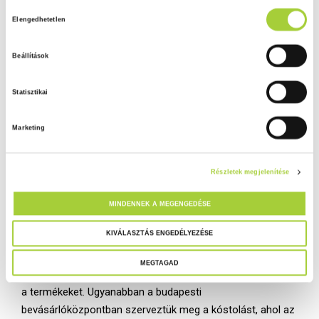
véletlenszerűsége és a homogenitás hiánya miatt
H
Adatkezelési tájékoztató
következtetés levonására nem alkalmasak.
Elengedhetetlen
o
z
Beállítások
z
á
Statisztikai
j
á
Marketing
r
u
l
Részletek megjelenítése
á
s
MINDENNEK A MEGENGEDÉSE
k
i
KIVÁLASZTÁS ENGEDÉLYEZÉSE
A legkedveltebb gyorséttermi sült krumpli
v
MEGTAGAD
á
A kedveltségi kóstoláskor ezúttal laikus vásárlók tesztelték
l
a termékeket. Ugyanabban a budapesti
a
bevásárlóközpontban szerveztük meg a kóstolást, ahol az
s