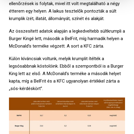
ellenőrzések is folytak, mivel itt volt megtalálható a négy
z
étterem egy helyen. A laikus tesztelők pontozták a sült
t
krumplik ízét, illatát, állományát, színét és alakját.
á
s
Az összesített adatok alapján a legkedveltebb sültkrumpli a
a
Burger Kingé lett, második a BelFrit, míg harmadik helyen a
McDonald’s terméke végzett. A sort a KFC zárta.
Külön kíváncsiak voltunk, melyik krumplit ítélték a
legsósabbnak kóstolóink. Ebből a szempontból is a Burger
King lett az első. A McDonald’s terméke a második helyet
kapta, míg a BelFrit és a KFC ugyanolyan értékkel zárta a
„sós-kérdéskört”.