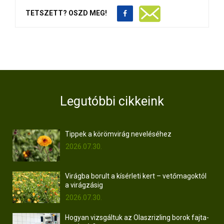
TETSZETT? OSZD MEG!
Legutóbbi cikkeink
Tippek a körömvirág neveléséhez
2026.07.30.
Virágba borult a kísérleti kert – vetőmagoktól
a virágzásig
2026.07.30.
Hogyan vizsgáltuk az Olaszrizling borok fajta-