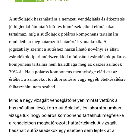
A sütőolajok használatára a nemzeti vendéglátás és étkeztetés
jó higiéniai útmutató idő- és hőmérsékletbeli előírásokat
tartalmaz, míg a sütőolajok poláros komponens tartalmára
rendeletben meghatározott határérték vonatkozik. A
jogszabály szerint a sütéshez használható növényi és állati
zsiradékok, ipari módszerekkel módosított zsiradékok poláros
komponens tartalma nem haladhatja meg az összes zsiradék
30%-át. Ha a poláros komponens mennyisége eléri ezt az
értéket, a zsiradékot további sütésre vagy egyéb ételkészítésre
felhasználni nem szabad.
Mind a négy vizsgált vendéglátóhelyen mintát vettünk a
használatban lévő, forró sütőolajból, és laboratóriumban
vizsgáltuk, hogy poláros komponens tartalmuk megfelel-e
a rendeletben meghatározott határértéknek. A vizsgált
használt sütőzsiradékok egy esetben sem lépték át a