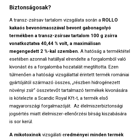
Biztonságosak?
A transz-zsírsav tartalom vizsgálata során a
ROLLO
kakaós bevonómasszával bevont gabonagolyó
termékben a transz-zsírsav tartalom 100 g zsírra
vonatkoztatva
40,44 % volt, a maximálisan
megengedett 2 %-kal szemben.
A hatóság a terméktétel
esetében azonnali hatállyal elrendelte a forgalomból való
kivonást és a forgalomba hozatalát megtiltotta. Ezen
túlmenően a hatósági vizsgálattal érintett termék romániai
gyártójától származó összes, „részben hidrogénezett
növényi zsír” összetevőt tartalmazó termékek kivonására
is kötelezte a Scandic Royal Kft-t, a termék első
magyarországi forgalmazóját. Az élelmiszerbiztonsági
jogsértés miatt élelmiszer-ellenőrzési bírság kiszabására
is sor kerül.
A mikotoxinok
vizsgálati e
redményei minden termék