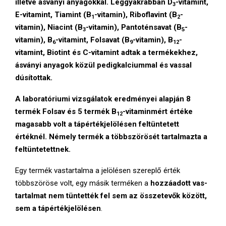
illetve ásványi anyagokkal
. Leggyakrabban
D
-vitamint,
3
E-vitamint, Tiamint (B
-vitamin), Riboflavint (B
-
1
2
vitamin), Niacint (B
-vitamin), Pantoténsavat (B
-
3
5
vitamin), B
-vitamint, Folsavat (B
-vitamin), B
-
6
9
12
vitamint, Biotint és C-vitamint
adtak a termékekhez,
ásványi anyagok közül pedig
kalciummal és vassal
dúsítottak.
A laboratóriumi vizsgálatok eredményei alapján 8
termék
Folsav
és 5 termék
B
-vitamin
mért értéke
12
magasabb volt a tápértékjelölésen feltüntetett
értéknél. Némely termék a többszörösét tartalmazta a
feltüntetettnek.
Egy termék vastartalma a jelölésen szereplő érték
többszöröse volt, egy másik terméken a
hozzáadott vas-
tartalmat nem tüntették fel sem az összetevők között,
sem a tápértékjelölésen
.