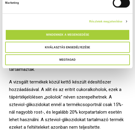
Marketing
karamell színezéket lehet használni
, azonban a hazai
r
gyártók többsége – félreértelmezve az előírás szövegét –
u
l
az E 150d szulfitos-ammóniás karamell színezéket
Részletek megjelenítése
á
használta. A gyártók figyelmeztetésben részesülnek amiért
s
ebben a termékcsoportban használták azt, és
MINDENNEK A MEGENGEDÉSE
k
haladéktalanul le kell cserélniük ezt az adalékanyagot.
i
KIVÁLASZTÁS ENGEDÉLYEZÉSE
Ezen kívül egyes termékek szintén a termékcsoporthoz
v
MEGTAGAD
nem használható E 476 és E 479b adalékanyagot is
á
tartalmaztak.
l
a
A vizsgált termékek közül kettő készült édesítőszer
s
hozzáadásával. A xilit és az eritrit cukoralkoholok, ezek a
z
tápértékjelölésen „poliolok” néven szerepelhetnek. A
t
szteviol-glikozidokat ennél a termékcsoportnál csak 15%-
á
nál nagyobb rost-, és legalább 20% korpatartalom esetén
s
lehet használni. A szteviol-glikozidokat tartalmazó termék
a
ezeket a feltételeket azonban nem teljesítette.