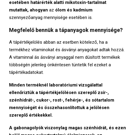
esetében határérték alatti mikotoxin-tartalmat
mutattak, ahogyan
az
ólom és kadmium
szennyezőanyag mennyisége esetében is.
Megfelelő bennük a tápanyagok mennyisége?
A tápértékjelölés abban az esetben kötelező, ha a
termékhez vitaminokat és ásványi anyagokat adtak hozzá.
A vitaminnal ás ásványi anyaggal nem dúsított termékek
többségén jelenleg önkéntesen tüntetik fel ezeket a
tápértékadatokat.
Minden terméknél laboratóriumi vizsgálattal
ellenőriztük a tápértékjelölésen szereplő zsír-,
szénhidrát-, cukor-, rost-, fehérje-, és sótartalom
mennyiségét és összehasonlítottuk a jelölésen
szereplő értékekkel.
A gabonagolyók viszonylag magas szénhidrát, és ezen