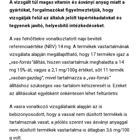
A vizsgált túl magas vitamin és ásványi anyag miatt a
gyártókat, forgalmazókat figyelmeztetjük, hogy
vizsgálják felül az általuk jelölt tápértékadatokat és
tegyenek javító, helyesbítő intézkedéseket.
A vas felnőttekre vonatkoztatott napi beviteli
referenciaértéke (NRV) 14 mg. A termékek vastartalmának
vizsgálata alapján megállapítható, hogy 17 termékre igaz a
„vas-forrás”
állítás, hiszen vastartalmuk meghaladta a 14
mg 15%-át, vagyis a 2,1 mg/100g értéket, sőt 11 termék
„vasban-gazdag”
, mivel tartalmazza a
„vas-forrás”
állításhoz szükséges vas-tartalom kétszeresét is. Ezeket
az állításokat egyébként önkéntesen lehet feltüntetni.
A vasra vonatkozó vizsgálataink alapján az is
bebizonyosodott, hogy a vassal nem dúsított termékek is
tartalmaznak vasat; a jelölés szerint vas ásványi anyaggal
nem dúsított termékek vastartalma is átlagban 3,6 mg/100
g volt.