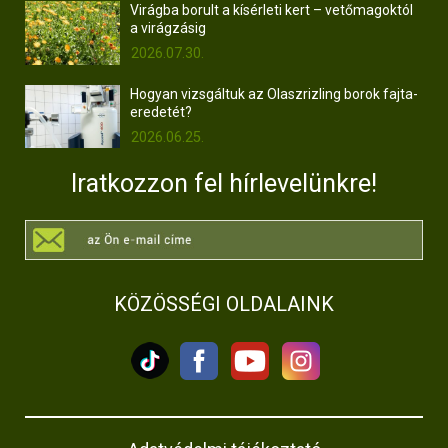
Virágba borult a kísérleti kert – vetőmagoktól
a virágzásig
2026.07.30.
Hogyan vizsgáltuk az Olaszrizling borok fajta-
eredetét?
2026.06.25.
Iratkozzon fel hírlevelünkre!
KÖZÖSSÉGI OLDALAINK