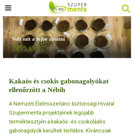
P
R
Volt mit a tejbe áztatni
I
2015.11.27.
M
A
Kakaós és csokis gabonagolyókat
R
ellenőrzött a Nébih
A Nemzeti Élelmiszerlánc-biztonsági Hivatal
Y
Szupermenta projektjének legújabb
M
terméktesztjén a kakaós- és csokoládés
gabonagolyók kerültek terítékre. Kíváncsiak