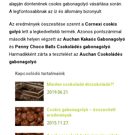
alapján döntenének csokis gabonagolyó vásárlása során.
A legfontosabbnak az íz és állomány bizonyult.
Az eredmények összesítése szerint a
Cornexi csokis
golyó
lett a legkedveltebb termék. Azonos pontszámmal
második helyen végzett az
Auchan Kakaós Gabonagolyó
és
Penny Choco Balls Csokoládés gabonagolyó
.
Harmadikként zárta a tesztelést az
Auchan Csokoládés
gabonagolyó
.
Kapcsolódó tartalmaink
Minden csokoládé étcsokoládé?!
2019.06.21.
Csokis gabonagolyó – összesített
eredmények
2015.11.27.