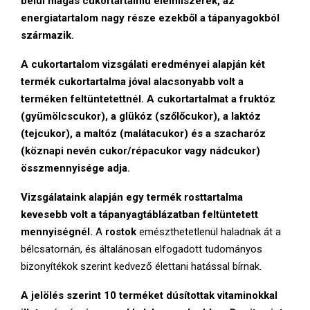
belül magas cukortartalmú élelmiszerek, az
energiatartalom nagy része ezekből a tápanyagokból
származik.
A c
ukortartalom
vizsgálati eredményei alapján két
termék cukortartalma jóval alacsonyabb volt a
terméken feltüntetettnél. A cukortartalmat a fruktóz
(gyümölcscukor), a glükóz (szőlőcukor), a laktóz
(tejcukor), a maltóz (malátacukor) és a szacharóz
(köznapi nevén cukor/répacukor vagy nádcukor)
összmennyisége adja.
Vizsgálataink alapján egy termék rosttartalma
kevesebb volt a tápanyagtáblázatban feltüntetett
mennyiségnél.
A
rostok
emészthetetlenül haladnak át a
bélcsatornán, és általánosan elfogadott tudományos
bizonyítékok szerint kedvező élettani hatással bírnak.
A jelölés szerint
10 terméket dúsítottak vitaminokkal