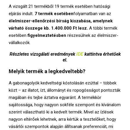
A vizsgált 21 termékből 19 termék esetében hatósági
eljárás indult.
7 termék esetében
folyamatban van az
élelmiszer-ellenőrzési bírság kiszabása, amelynek
várható összege kb. 1.400.000 Ft lesz.
A többi termék
esetében
figyelmeztetésben
részesülnek az élelmiszer-
vállalkozók.
Részletes vizsgálati eredmények
IDE
kattintva érhetőek
el.
Melyik termék a legkedveltebb?
A gabonagolyók kedveltségi kóstolásán ezúttal – többek
közt – az illatot, ízt, állományt és ropogósságot pontozták
magában és tejbe áztatva egyaránt. A termékkör
sajátossága, hogy nagyon sokféle szempont és kívánalom
szerint választható ki a kedvelt termék. Mivel az ízlések
nagyon eltérőek lehetnek, arra kértük a tesztelőket, hogy
vásárlói szempontok alapján állítsanak preferenciát, mi