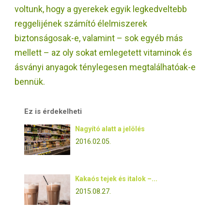
E
voltunk, hogy a gyerekek egyik legkedveltebb
reggelijének számító élelmiszerek
N
biztonságosak-e, valamint – sok egyéb más
mellett – az oly sokat emlegetett vitaminok és
U
ásványi anyagok ténylegesen megtalálhatóak-e
bennük.
Ez is érdekelheti
Nagyító alatt a jelölés
2016.02.05.
Kakaós tejek és italok –...
2015.08.27.