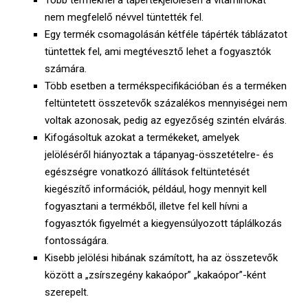
Több terméknél a tápértékjelölésen a vitaminokat
nem megfelelő névvel tüntették fel.
Egy termék csomagolásán kétféle tápérték táblázatot
tüntettek fel, ami megtévesztő lehet a fogyasztók
számára.
Több esetben a termékspecifikációban és a terméken
feltüntetett összetevők százalékos mennyiségei nem
voltak azonosak, pedig az egyezőség szintén elvárás.
Kifogásoltuk azokat a termékeket, amelyek
jelöléséről hiányoztak a tápanyag-összetételre- és
egészségre vonatkozó állítások feltüntetését
kiegészítő információk, például, hogy mennyit kell
fogyasztani a termékből, illetve fel kell hívni a
fogyasztók figyelmét a kiegyensúlyozott táplálkozás
fontosságára.
Kisebb jelölési hibának számított, ha az összetevők
között a „zsírszegény kakaópor” „kakaópor”-ként
szerepelt.