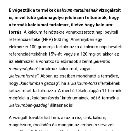
Elvégeztük a termékek
kalcium-tartalmának
vizsgálatát
is, mivel több gabonagolyó jelölésén feltüntetik, hogy
a termék kalciumot tartalmaz, illetve hogy kalcium-
forrás.
A kalcium felnőttekre vonatkoztatott napi beviteli
referenciaértéke (NRV) 800 mg. Amennyiben egy
élelmiszer 100 grammja tartalmazza a kalcium napi beviteli
referenciaértékének 15%-át, vagyis a 120 mg-ot, akkor ez
az élelmiszer a vonatkozó előírások szerint
„jelentős
mennyiségben”
tartalmaz kalciumot, vagyis
„kalciumforrás”
. Abban az esetben mondható a termékre,
hogy „
kalciumban gazdag”
, ha a
„kalcium-forrás”
értékének
kétszeresét tartalmazza. A mért értékek alapján 11 termék
megfelel a
„kalcium-forrás”
kritériumainak, sőt 6 termék a
„kalciumban-gazdag”
állításnak is!
A vizsgált további hat fém, azaz a réz, cink, kálium,
magnézium, molibdén és mangán az emberi szervezet