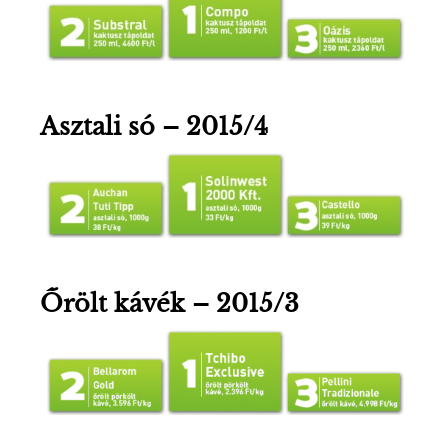
Asztali só – 2015/4
Őrölt kávék – 2015/3