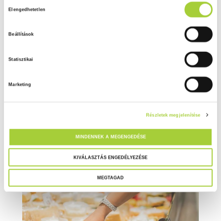
H
Adatkezelési tájékoztató
Elengedhetetlen
o
z
Beállítások
z
á
Statisztikai
j
á
Marketing
r
u
l
Részletek megjelenítése
á
s
MINDENNEK A MEGENGEDÉSE
k
i
KIVÁLASZTÁS ENGEDÉLYEZÉSE
v
MEGTAGAD
á
l
a
s