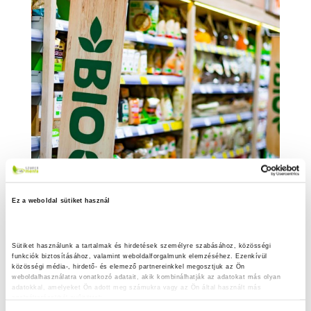
Ez a weboldal sütiket használ
Sütiket használunk a tartalmak és hirdetések személyre szabásához, közösségi 
funkciók biztosításához, valamint weboldalforgalmunk elemzéséhez. Ezenkívül 
közösségi média-, hirdető- és elemező partnereinkkel megosztjuk az Ön 
weboldalhasználatra vonatkozó adatait, akik kombinálhatják az adatokat más olyan 
adatokkal, amelyeket Ön adott meg számukra vagy az Ön által használt más 
szolgáltatásokból gyűjtöttek.