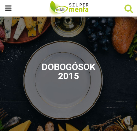
P
R
I
M
DOBOGÓSOK
A
2015
R
Y
M