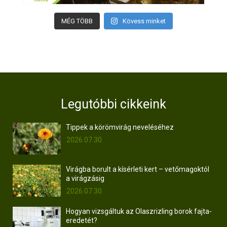
MÉG TÖBB
Kövess minket
Legutóbbi cikkeink
Tippek a körömvirág neveléséhez
2026.07.30.
Virágba borult a kísérleti kert – vetőmagoktól
a virágzásig
2026.07.30.
Hogyan vizsgáltuk az Olaszrizling borok fajta-
eredetét?