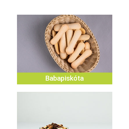
E
N
U
Babapiskóta