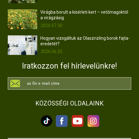
Virágba borult a kísérleti kert – vetőmagoktól
a virágzásig
2026.07.30.
Hogyan vizsgáltuk az Olaszrizling borok fajta-
eredetét?
2026.06.25.
Iratkozzon fel hírlevelünkre!
KÖZÖSSÉGI OLDALAINK