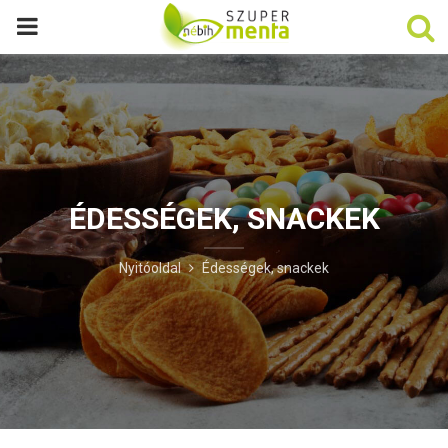
P
R
I
M
ÉDESSÉGEK, SNACKEK
A
Nyitóoldal
Édességek, snackek
R
Y
M