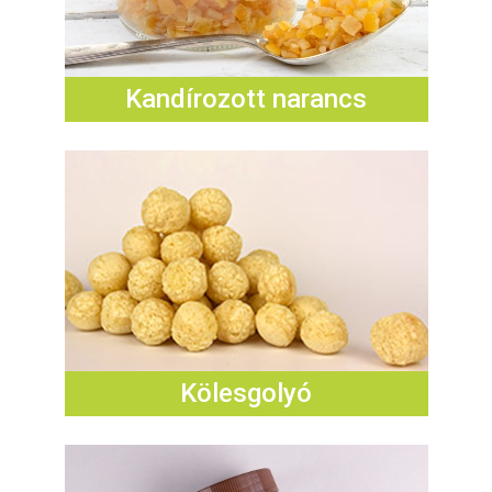
Kandírozott narancs
Kölesgolyó