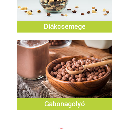
Diákcsemege
Gabonagolyó