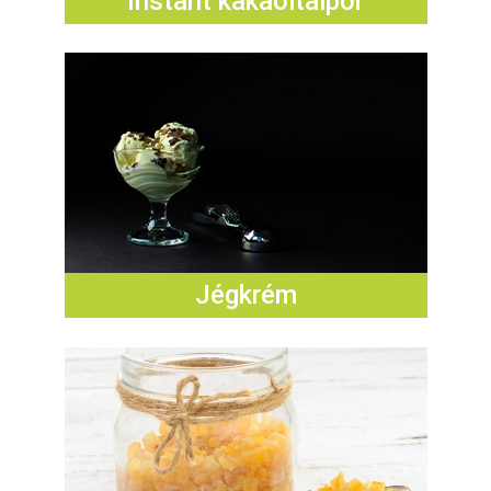
Instant kakaóitalpor
Jégkrém