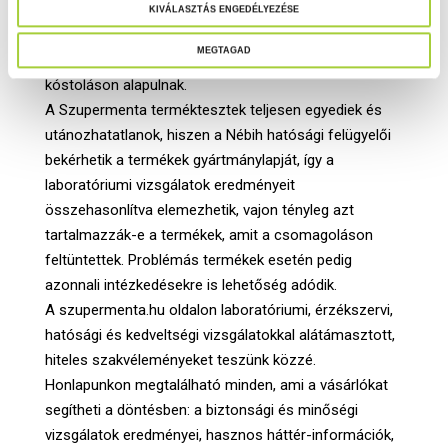
A Szupermenta egyedülálló szakszerűségével
i
KIVÁLASZTÁS ENGEDÉLYEZÉSE
v
emelkedik ki a népszerű, internetes kedveltségi
MEGTAGAD
á
összehasonlítások közül, melyek jórészt csak
l
kóstoláson alapulnak.
a
A Szupermenta terméktesztek teljesen egyediek és
s
utánozhatatlanok, hiszen a Nébih hatósági felügyelői
z
bekérhetik a termékek gyártmánylapját, így a
t
laboratóriumi vizsgálatok eredményeit
á
összehasonlítva elemezhetik, vajon tényleg azt
s
tartalmazzák-e a termékek, amit a csomagoláson
a
feltüntettek. Problémás termékek esetén pedig
azonnali intézkedésekre is lehetőség adódik.
A szupermenta.hu oldalon laboratóriumi, érzékszervi,
hatósági és kedveltségi vizsgálatokkal alátámasztott,
hiteles szakvéleményeket teszünk közzé.
Honlapunkon megtalálható minden, ami a vásárlókat
segítheti a döntésben: a biztonsági és minőségi
vizsgálatok eredményei, hasznos háttér-információk,