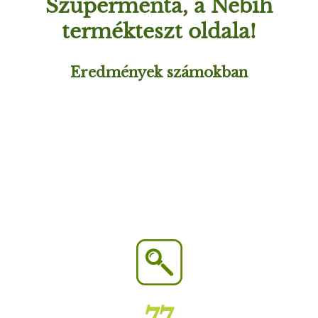
Szupermenta, a Nébih
E
termékteszt oldala!
N
Eredmények számokban
U