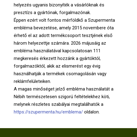
helyezés ugyanis bizonyíték a vásárlóknak és
presztízs a gyártónak, forgalmazónak.
Éppen ezért volt fontos mérföldkő a Szupermenta
embléma bevezetése, amely 2015 novembere óta
érhető el az adott termékcsoport tesztjének első
három helyezettje számára. 2026 májusáig az
embléma használatával kapcsolatosan 111
megkeresés érkezett hozzánk a gyártóktól,
forgalmazóktól, akik az elismerést egy évig
használhatják a termékek csomagolásán vagy
reklámfelületeiken.
A magas minőséget jelző embléma használatát a
Nébih természetesen szigorú feltételekhez köti,
melynek részletes szabályai megtalálhatók a
https://szupermenta.hu/emblema/
oldalon.