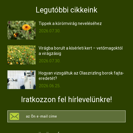
Legutóbbi cikkeink
Tippek a körömvirág neveléséhez
2026.07.30.
Virágba borult a kísérleti kert – vetőmagoktól
a virágzásig
2026.07.30.
Hogyan vizsgáltuk az Olaszrizling borok fajta-
eredetét?
2026.06.25.
Iratkozzon fel hírlevelünkre!