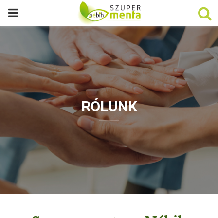
P
R
I
M
RÓLUNK
A
R
Y
M