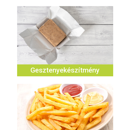
E
N
U
Gesztenyekészítmény