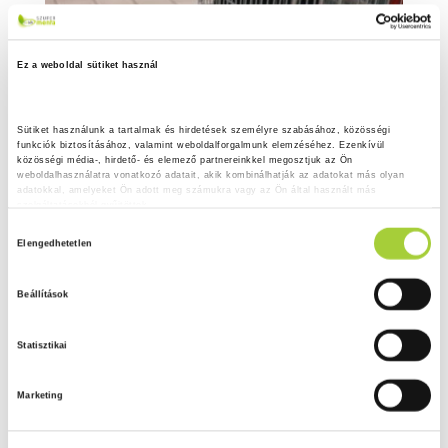
Ez a weboldal sütiket használ
Sütiket használunk a tartalmak és hirdetések személyre szabásához, közösségi 
funkciók biztosításához, valamint weboldalforgalmunk elemzéséhez. Ezenkívül 
közösségi média-, hirdető- és elemező partnereinkkel megosztjuk az Ön 
weboldalhasználatra vonatkozó adatait, akik kombinálhatják az adatokat más olyan 
adatokkal, amelyeket Ön adott meg számukra vagy az Ön által használt más 
szolgáltatásokból gyűjtöttek.
H
Adatkezelési tájékoztató
Elengedhetetlen
o
z
Beállítások
z
á
Statisztikai
j
á
Marketing
r
u
l