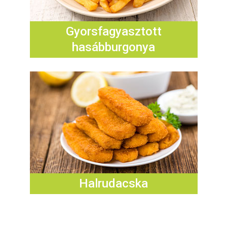
Gyorsfagyasztott
hasábburgonya
Halrudacska