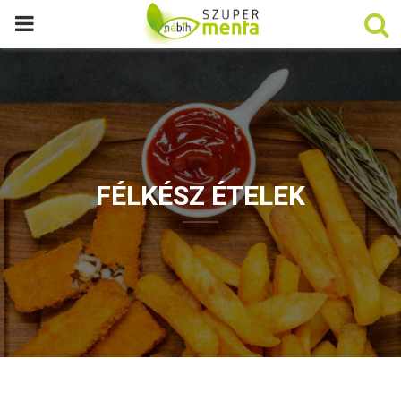
P
R
I
M
FÉLKÉSZ ÉTELEK
A
R
Y
M