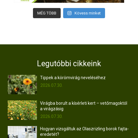
MÉG TÖBB
Kövess minket
Legutóbbi cikkeink
Tippek a körömvirág neveléséhez
2026.07.30.
Virágba borult a kísérleti kert – vetőmagoktól
a virágzásig
2026.07.30.
Hogyan vizsgáltuk az Olaszrizling borok fajta-
eredetét?