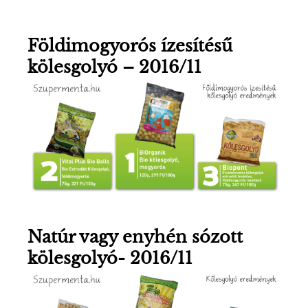
E
N
Földimogyorós ízesítésű
kölesgolyó – 2016/11
U
Natúr vagy enyhén sózott
kölesgolyó- 2016/11