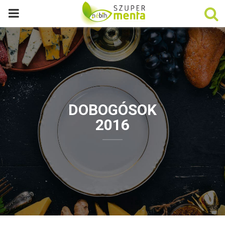
P
R
I
M
DOBOGÓSOK
A
2016
R
Y
M