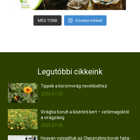
MÉG TÖBB
Kövess minket
Legutóbbi cikkeink
Tippek a körömvirág neveléséhez
2026.07.30.
Virágba borult a kísérleti kert – vetőmagoktól
a virágzásig
2026.07.30.
Hogyan vizsgáltuk az Olaszrizling borok fajta-