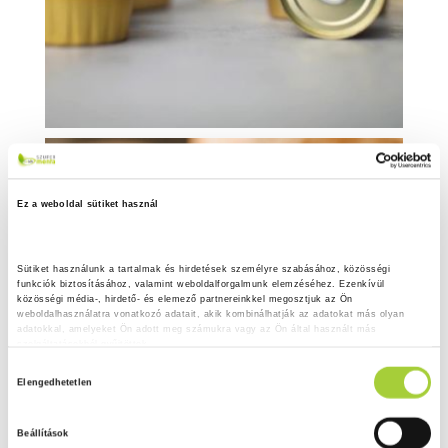
Ez a weboldal sütiket használ
Sütiket használunk a tartalmak és hirdetések személyre szabásához, közösségi 
funkciók biztosításához, valamint weboldalforgalmunk elemzéséhez. Ezenkívül 
közösségi média-, hirdető- és elemező partnereinkkel megosztjuk az Ön 
weboldalhasználatra vonatkozó adatait, akik kombinálhatják az adatokat más olyan 
adatokkal, amelyeket Ön adott meg számukra vagy az Ön által használt más 
szolgáltatásokból gyűjtöttek.
H
Adatkezelési tájékoztató
Elengedhetetlen
o
z
Beállítások
z