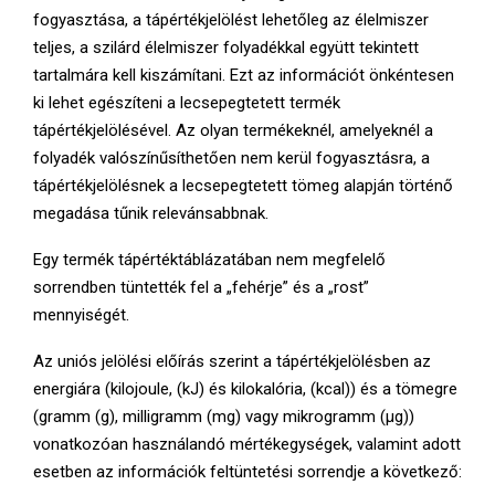
fogyasztása, a tápértékjelölést lehetőleg az élelmiszer
teljes, a szilárd élelmiszer folyadékkal együtt tekintett
tartalmára kell kiszámítani. Ezt az információt önkéntesen
ki lehet egészíteni a lecsepegtetett termék
tápértékjelölésével. Az olyan termékeknél, amelyeknél a
folyadék valószínűsíthetően nem kerül fogyasztásra, a
tápértékjelölésnek a lecsepegtetett tömeg alapján történő
megadása tűnik relevánsabbnak.
Egy termék tápértéktáblázatában nem megfelelő
sorrendben tüntették fel a „fehérje” és a „rost”
mennyiségét.
Az uniós jelölési előírás szerint a tápértékjelölésben az
energiára (kilojoule, (kJ) és kilokalória, (kcal)) és a tömegre
(gramm (g), milligramm (mg) vagy mikrogramm (μg))
vonatkozóan használandó mértékegységek, valamint adott
esetben az információk feltüntetési sorrendje a következő: