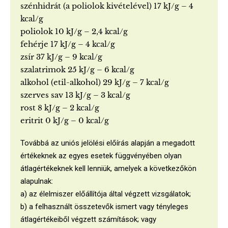
szénhidrát (a poliolok kivételével) 17 kJ/g – 4
kcal/g
poliolok 10 kJ/g – 2,4 kcal/g
fehérje 17 kJ/g – 4 kcal/g
zsír 37 kJ/g – 9 kcal/g
szalatrimok 25 kJ/g – 6 kcal/g
alkohol (etil-alkohol) 29 kJ/g – 7 kcal/g
szerves sav 13 kJ/g – 3 kcal/g
rost 8 kJ/g – 2 kcal/g
eritrit 0 kJ/g – 0 kcal/g
Továbbá az uniós jelölési előírás alapján a megadott
értékeknek az egyes esetek függvényében olyan
átlagértékeknek kell lenniük, amelyek a következőkön
alapulnak:
a) az élelmiszer előállítója által végzett vizsgálatok;
b) a felhasznált összetevők ismert vagy tényleges
átlagértékeiből végzett számítások; vagy