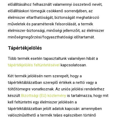
előállításához felhasznált valamennyi összetevő nevét,
előállításkori tömegük csökkenő sorrendjében, az
élelmiszer eltarthatóságát, biztonságát meghatározó
műveletek és paramétereik felsorolását, a termék
élelmiszer-biztonsági, minőségi jellemzőit, az élelmiszer
minőségmegőrzési/fogyaszthatósági időtartamát.
Tápértékjelölés
Több termék esetén tapasztaltunk valamilyen hibát a
tápértékjelölés feltüntetésével
kapcsolatosan.
Két termék jelölésén nem szerepelt, hogy a
tápértéktáblázatban szereplő értékek a nettó vagy a
töltőtömegre vonatkoznak. Az uniós jelölési rendelethez
készült
Bizottsági (EU) közlemény
is tartalmazza, hogy mit
kell feltüntetni egy élelmiszer jelölésén a
tápértéktáblázatban jelölt adatok kapcsán: amennyiben
valószínűsíthető a termék teljes egészében történő