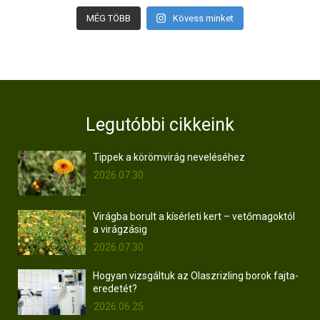
MÉG TÖBB
Kövess minket
Legutóbbi cikkeink
Tippek a körömvirág neveléséhez
2026.07.30.
Virágba borult a kísérleti kert – vetőmagoktól
a virágzásig
2026.07.30.
Hogyan vizsgáltuk az Olaszrizling borok fajta-
eredetét?
2026.06.25.