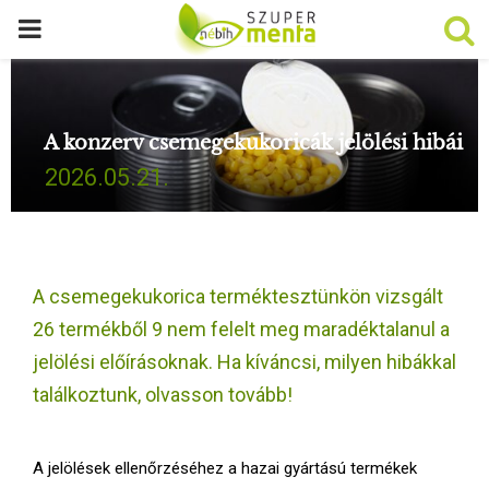
P
R
A konzerv csemegekukoricák jelölési hibái
I
2026.05.21.
M
A
A csemegekukorica terméktesztünkön vizsgált
R
26 termékből 9 nem felelt meg maradéktalanul a
jelölési előírásoknak. Ha kíváncsi, milyen hibákkal
Y
találkoztunk, olvasson tovább!
M
A jelölések ellenőrzéséhez a hazai gyártású termékek