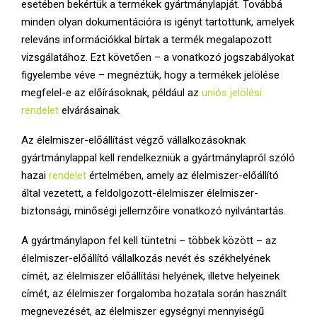
esetében bekértük a termékek gyártmánylapját. Továbbá
E
minden olyan dokumentációra is igényt tartottunk, amelyek
releváns információkkal bírtak a termék megalapozott
N
vizsgálatához. Ezt követően – a vonatkozó jogszabályokat
figyelembe véve – megnéztük, hogy a termékek jelölése
U
megfelel-e az előírásoknak, például az
uniós jelölési
rendelet
elvárásainak.
Az élelmiszer-előállítást végző vállalkozásoknak
gyártmánylappal kell rendelkezniük a gyártmánylapról szóló
hazai
rendelet
értelmében, amely az élelmiszer-előállító
által vezetett, a feldolgozott-élelmiszer élelmiszer-
biztonsági, minőségi jellemzőire vonatkozó nyilvántartás.
A gyártmánylapon fel kell tüntetni – többek között – az
élelmiszer-előállító vállalkozás nevét és székhelyének
címét, az élelmiszer előállítási helyének, illetve helyeinek
címét, az élelmiszer forgalomba hozatala során használt
megnevezését, az élelmiszer egységnyi mennyiségű