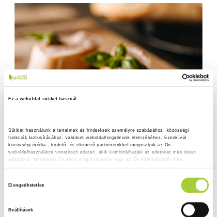
Ez a weboldal sütiket használ
Sütiket használunk a tartalmak és hirdetések személyre szabásához, közösségi 
funkciók biztosításához, valamint weboldalforgalmunk elemzéséhez. Ezenkívül 
közösségi média-, hirdető- és elemező partnereinkkel megosztjuk az Ön 
weboldalhasználatra vonatkozó adatait, akik kombinálhatják az adatokat más olyan 
adatokkal, amelyeket Ön adott meg számukra vagy az Ön által használt más 
szolgáltatásokból gyűjtöttek.
H
Adatkezelési tájékoztató
Elengedhetetlen
o
z
Beállítások
z