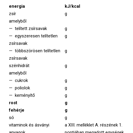
energia
kJ/kcal
zsír
g
amelyből
— telített zsírsavak
g
— egyszeresen telítetlen
g
zsírsavak
— többszörösen telítetlen
g
zsírsavak
szénhidrát
g
amelyből
— cukrok
g
— poliolok
g
— keményítő
g
rost
g
fehérje
g
só
g
vitaminok és ásványi
a XIII. melléklet A. részének 1.
anyagok
pontjában megadott egységek