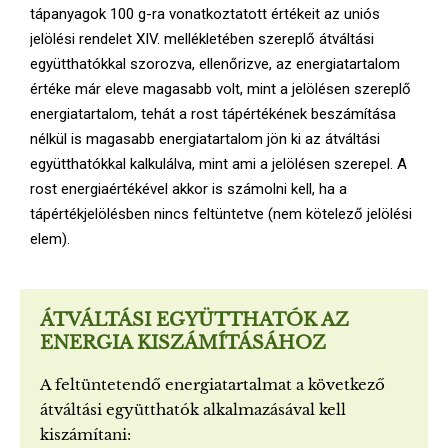
tápanyagok 100 g-ra vonatkoztatott értékeit az uniós
jelölési rendelet XIV. mellékletében szereplő átváltási
együtthatókkal szorozva, ellenőrizve, az energiatartalom
értéke már eleve magasabb volt, mint a jelölésen szereplő
energiatartalom, tehát a rost tápértékének beszámítása
nélkül is magasabb energiatartalom jön ki az átváltási
együtthatókkal kalkulálva, mint ami a jelölésen szerepel. A
rost energiaértékével akkor is számolni kell, ha a
tápértékjelölésben nincs feltüntetve (nem kötelező jelölési
elem).
ÁTVÁLTÁSI EGYÜTTHATÓK AZ
ENERGIA KISZÁMÍTÁSÁHOZ
A feltüntetendő energiatartalmat a következő
átváltási együtthatók alkalmazásával kell
kiszámítani: