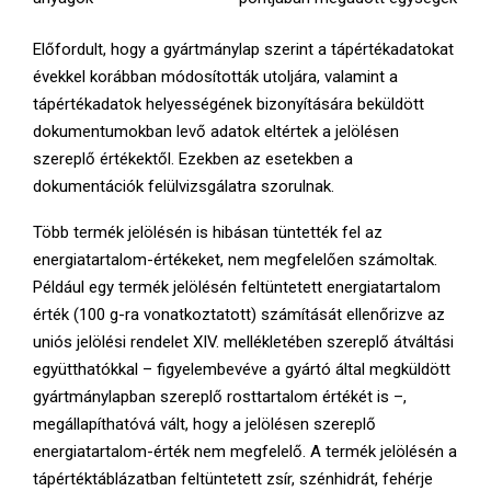
Előfordult, hogy a gyártmánylap szerint a tápértékadatokat
évekkel korábban módosították utoljára, valamint a
tápértékadatok helyességének bizonyítására beküldött
dokumentumokban levő adatok eltértek a jelölésen
szereplő értékektől. Ezekben az esetekben a
dokumentációk felülvizsgálatra szorulnak.
Több termék jelölésén is hibásan tüntették fel az
energiatartalom-értékeket, nem megfelelően számoltak.
Például egy termék jelölésén feltüntetett energiatartalom
érték (100 g-ra vonatkoztatott) számítását ellenőrizve az
uniós jelölési rendelet XIV. mellékletében szereplő átváltási
együtthatókkal – figyelembevéve a gyártó által megküldött
gyártmánylapban szereplő rosttartalom értékét is –,
megállapíthatóvá vált, hogy a jelölésen szereplő
energiatartalom-érték nem megfelelő. A termék jelölésén a
tápértéktáblázatban feltüntetett zsír, szénhidrát, fehérje