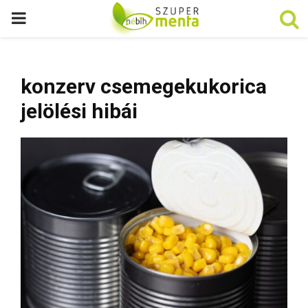
P
R
konzerv csemegekukorica
I
jelölési hibái
M
A
R
Y
M