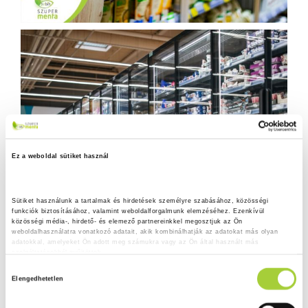
Ez a weboldal sütiket használ
Sütiket használunk a tartalmak és hirdetések személyre szabásához, közösségi 
funkciók biztosításához, valamint weboldalforgalmunk elemzéséhez. Ezenkívül 
közösségi média-, hirdető- és elemező partnereinkkel megosztjuk az Ön 
weboldalhasználatra vonatkozó adatait, akik kombinálhatják az adatokat más olyan 
adatokkal, amelyeket Ön adott meg számukra vagy az Ön által használt más 
szolgáltatásokból gyűjtöttek.
H
Adatkezelési tájékoztató
Elengedhetetlen
o
z