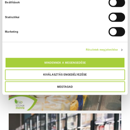
Beállítások
z
á
Statisztikai
j
á
Marketing
r
u
l
Részletek megjelenítése
á
s
MINDENNEK A MEGENGEDÉSE
k
i
KIVÁLASZTÁS ENGEDÉLYEZÉSE
v
MEGTAGAD
á
l
a
s
z
t
á