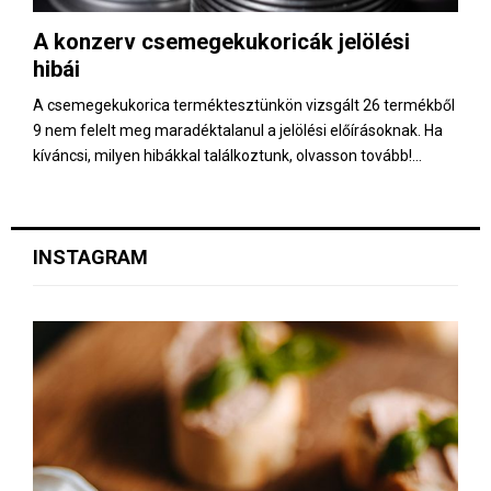
E
A konzerv csemegekukoricák jelölési
hibái
N
A csemegekukorica terméktesztünkön vizsgált 26 termékből
U
9 nem felelt meg maradéktalanul a jelölési előírásoknak. Ha
kíváncsi, milyen hibákkal találkoztunk, olvasson tovább!...
INSTAGRAM