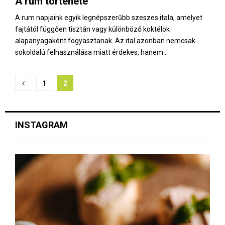
A rum története
E
A rum napjaink egyik legnépszerűbb szeszes itala, amelyet
fajtától függően tisztán vagy különböző koktélok
N
alapanyagaként fogyasztanak. Az ital azonban nemcsak
sokoldalú felhasználása miatt érdekes, hanem...
U
B
1
2
e
j
INSTAGRAM
e
g
y
z
é