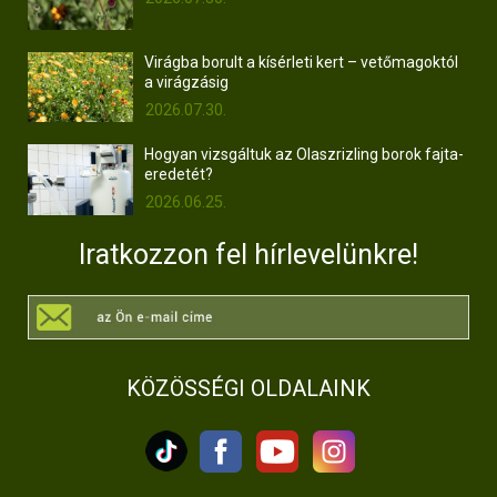
Virágba borult a kísérleti kert – vetőmagoktól
a virágzásig
2026.07.30.
Hogyan vizsgáltuk az Olaszrizling borok fajta-
eredetét?
2026.06.25.
Iratkozzon fel hírlevelünkre!
KÖZÖSSÉGI OLDALAINK