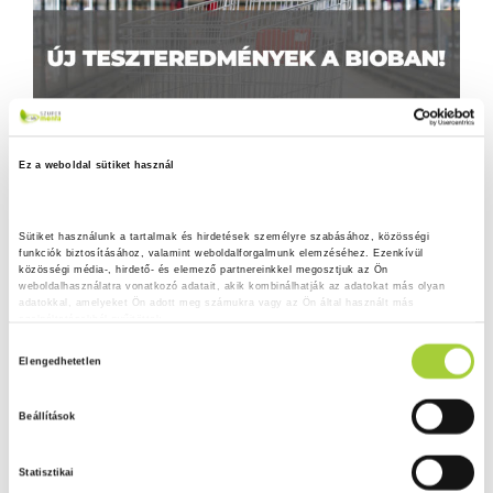
Ez a weboldal sütiket használ
Sütiket használunk a tartalmak és hirdetések személyre szabásához, közösségi 
funkciók biztosításához, valamint weboldalforgalmunk elemzéséhez. Ezenkívül 
közösségi média-, hirdető- és elemező partnereinkkel megosztjuk az Ön 
weboldalhasználatra vonatkozó adatait, akik kombinálhatják az adatokat más olyan 
adatokkal, amelyeket Ön adott meg számukra vagy az Ön által használt más 
szolgáltatásokból gyűjtöttek.
H
Adatkezelési tájékoztató
Elengedhetetlen
o
z
Beállítások
z
á
Statisztikai
j