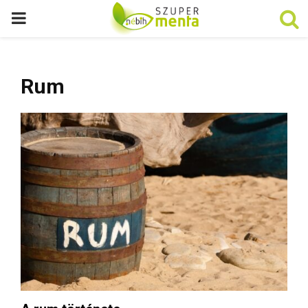
P
R
Rum
I
M
A
R
Y
M