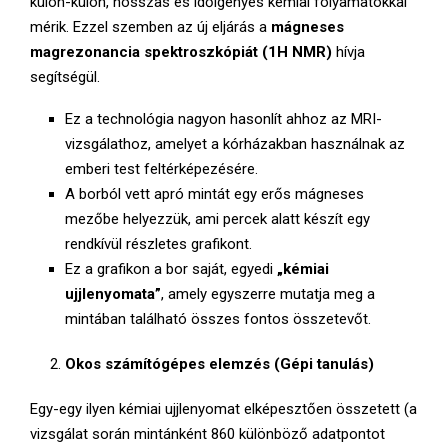
külön-külön, hosszas és időigényes kémiai folyamatokkal
mérik. Ezzel szemben az új eljárás a
mágneses
magrezonancia spektroszkópiát (1H NMR)
hívja
segítségül.
Ez a technológia nagyon hasonlít ahhoz az MRI-
vizsgálathoz, amelyet a kórházakban használnak az
emberi test feltérképezésére.
A borból vett apró mintát egy erős mágneses
mezőbe helyezzük, ami percek alatt készít egy
rendkívül részletes grafikont.
Ez a grafikon a bor saját, egyedi
„kémiai
ujjlenyomata”
, amely egyszerre mutatja meg a
mintában található összes fontos összetevőt.
Okos számítógépes elemzés (Gépi tanulás)
Egy-egy ilyen kémiai ujjlenyomat elképesztően összetett (a
vizsgálat során mintánként 860 különböző adatpontot