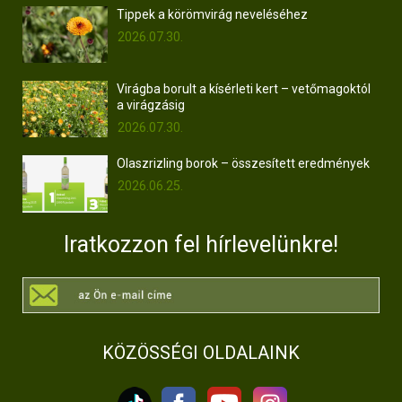
Tippek a körömvirág neveléséhez
2026.07.30.
Virágba borult a kísérleti kert – vetőmagoktól
a virágzásig
2026.07.30.
Olaszrizling borok – összesített eredmények
2026.06.25.
Iratkozzon fel hírlevelünkre!
KÖZÖSSÉGI OLDALAINK