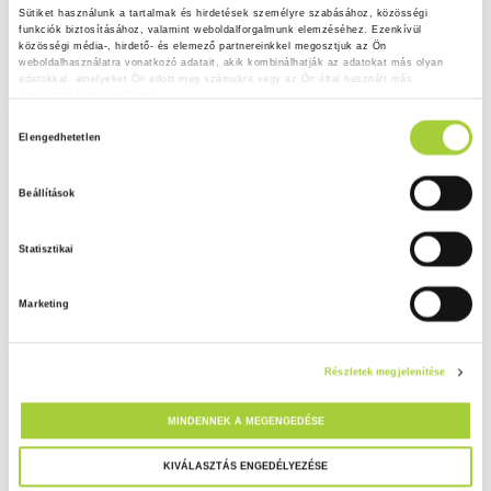
Sütiket használunk a tartalmak és hirdetések személyre szabásához, közösségi 
funkciók biztosításához, valamint weboldalforgalmunk elemzéséhez. Ezenkívül 
közösségi média-, hirdető- és elemező partnereinkkel megosztjuk az Ön 
weboldalhasználatra vonatkozó adatait, akik kombinálhatják az adatokat más olyan 
adatokkal, amelyeket Ön adott meg számukra vagy az Ön által használt más 
szolgáltatásokból gyűjtöttek.
H
Adatkezelési tájékoztató
Elengedhetetlen
o
z
Beállítások
z
á
Statisztikai
j
á
Marketing
r
u
l
Részletek megjelenítése
á
s
MINDENNEK A MEGENGEDÉSE
k
i
KIVÁLASZTÁS ENGEDÉLYEZÉSE
v