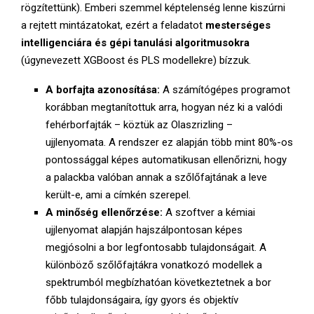
rögzítettünk). Emberi szemmel képtelenség lenne kiszúrni
a rejtett mintázatokat, ezért a feladatot
mesterséges
intelligenciára és gépi tanulási algoritmusokra
(úgynevezett XGBoost és PLS modellekre) bízzuk.
A borfajta azonosítása:
A számítógépes programot
korábban megtanítottuk arra, hogyan néz ki a valódi
fehérborfajták – köztük az Olaszrizling –
ujjlenyomata. A rendszer ez alapján több mint 80%-os
pontossággal képes automatikusan ellenőrizni, hogy
a palackba valóban annak a szőlőfajtának a leve
került-e, ami a címkén szerepel.
A minőség ellenőrzése:
A szoftver a kémiai
ujjlenyomat alapján hajszálpontosan képes
megjósolni a bor legfontosabb tulajdonságait. A
különböző szőlőfajtákra vonatkozó modellek a
spektrumból megbízhatóan következtetnek a bor
főbb tulajdonságaira, így gyors és objektív