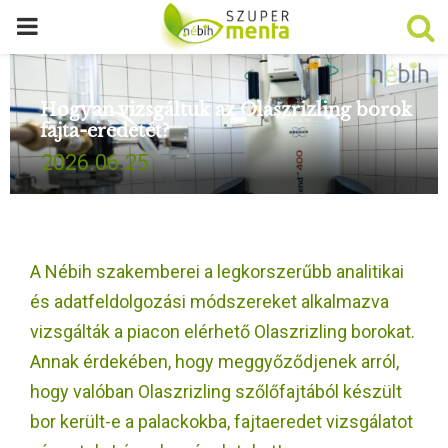
P
R
Hogyan vizsgáltuk az Olaszrizling borok
fajta-eredetét?
I
2026.06.25.
M
A
A Nébih szakemberei a legkorszerűbb analitikai
R
és adatfeldolgozási módszereket alkalmazva
vizsgálták a piacon elérhető Olaszrizling borokat.
Y
Annak érdekében, hogy meggyőződjenek arról,
hogy valóban Olaszrizling szőlőfajtából készült
M
bor került-e a palackokba, fajtaeredet vizsgálatot