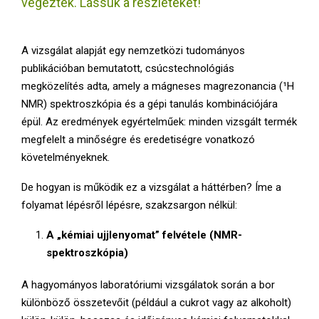
végeztek. Lássuk a részleteket!
E
N
A vizsgálat alapját egy nemzetközi tudományos
publikációban bemutatott, csúcstechnológiás
U
megközelítés adta, amely a mágneses magrezonancia (¹H
NMR) spektroszkópia és a gépi tanulás kombinációjára
épül. Az eredmények egyértelműek: minden vizsgált termék
megfelelt a minőségre és eredetiségre vonatkozó
követelményeknek.
De hogyan is működik ez a vizsgálat a háttérben? Íme a
folyamat lépésről lépésre, szakzsargon nélkül:
A „kémiai ujjlenyomat” felvétele (NMR-
spektroszkópia)
A hagyományos laboratóriumi vizsgálatok során a bor
különböző összetevőit (például a cukrot vagy az alkoholt)