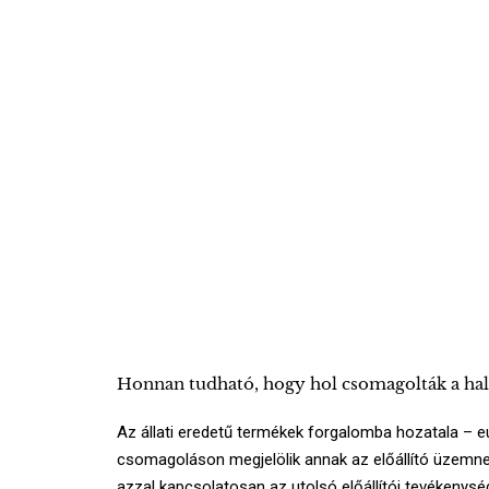
Honnan tudható, hogy hol csomagolták a hal
Az állati eredetű termékek forgalomba hozatala – e
csomagoláson megjelölik annak az előállító üzemnek
azzal kapcsolatosan az utolsó előállítói tevékenys