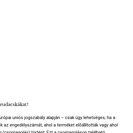
rudacskákat?
urópai uniós jogszabály alapján – csak úgy lehetséges, ha a
 az engedélyszámát, ahol a terméket előállították vagy ahol
ég (csomagolás) történt. Ezt a csomagoláson található