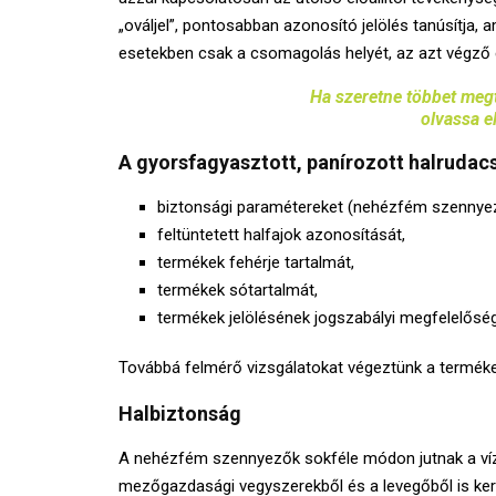
„ováljel”, pontosabban azonosító jelölés tanúsítja, a
esetekben csak a csomagolás helyét, az azt végző é
Ha szeretne többet megt
olvassa e
A gyorsfagyasztott, panírozott halrudacs
biztonsági paramétereket (nehézfém szennyez
feltüntetett halfajok azonosítását,
termékek fehérje tartalmát,
termékek sótartalmát,
termékek jelölésének jogszabályi megfelelőség
Továbbá felmérő vizsgálatokat végeztünk a terméke
Halbiztonság
A nehézfém szennyezők sokféle módon jutnak a vízb
mezőgazdasági vegyszerekből és a levegőből is kerü