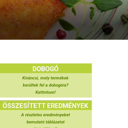
DOBOGÓ
Kíváncsi, mely termékek
kerültek fel a dobogóra?
Kattintson!
ÖSSZESÍTETT EREDMÉNYEK
A részletes eredményeket
bemutató táblázatot