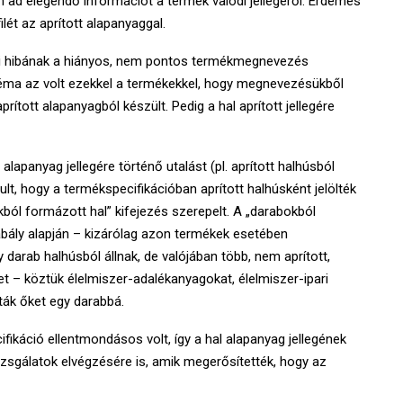
em ad elegendő információt a termék valódi jellegéről. Érdemes
lét az aprított alapanyaggal.
ési hibának a hiányos, nem pontos termékmegnevezés
bléma az volt ezekkel a termékekkel, hogy megnevezésükből
rított alapanyagból készült. Pedig a hal aprított jellegére
panyag jellegére történő utalást (pl. aprított halhúsból
ult, hogy a termékspecifikációban aprított halhúsként jelölték
ból formázott hal” kifejezés szerepelt. A „darabokból
abály alapján – kizárólag azon termékek esetében
y darab halhúsból állnak, de valójában több, nem aprított,
– köztük élelmiszer-adalékanyagokat, élelmiszer-ipari
ák őket egy darabbá.
fikáció ellentmondásos volt, így a hal alapanyag jellegének
izsgálatok elvégzésére is, amik megerősítették, hogy az