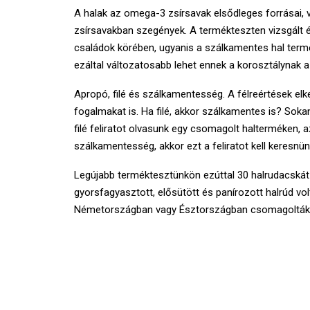
A halak az omega-3 zsírsavak elsődleges forrásai, v
zsírsavakban szegények. A termékteszten vizsgált 
családok körében, ugyanis a szálkamentes hal term
ezáltal változatosabb lehet ennek a korosztálynak a
Apropó, filé és szálkamentesség. A félreértések elke
fogalmakat is. Ha filé, akkor szálkamentes is? Sok
filé feliratot olvasunk egy csomagolt halterméken, a
szálkamentesség, akkor ezt a feliratot kell keresn
Legújabb terméktesztünkön ezúttal 30 halrudacskát 
gyorsfagyasztott, elősütött és panírozott halrúd vo
Németországban vagy Észtországban csomagolták,