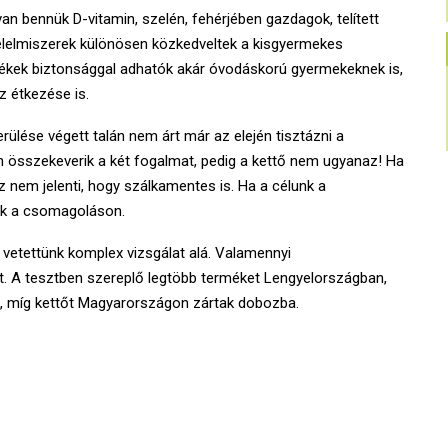
an bennük D-vitamin, szelén, fehérjében gazdagok, telített
élelmiszerek különösen közkedveltek a kisgyermekes
ékek biztonsággal adhatók akár óvodáskorú gyermekeknek is,
z étkezése is.
rülése végett talán nem árt már az elején tisztázni a
an összekeverik a két fogalmat, pedig a kettő nem ugyanaz! Ha
z nem jelenti, hogy szálkamentes is. Ha a célunk a
ünk a csomagoláson.
vetettünk komplex vizsgálat alá. Valamennyi
lt. A tesztben szereplő legtöbb terméket Lengyelországban,
 míg kettőt Magyarországon zártak dobozba.