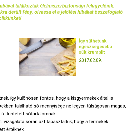
ibával találkoztak élelmiszerbiztonsági felügyelőink.
a derült fény, olvassa el a jelölési hibákat összefoglaló
cikkünket!
Így süthetünk
egészségesebb
sült krumplit
2017.02.09.
tnek, így különösen fontos, hogy a kisgyermekek által is
kekben található só mennyisége ne legyen túlságosan magas,
n feltüntetett sótartalomnak.
i vizsgálata során azt tapasztaltuk, hogy a termékek
ett értéknek.