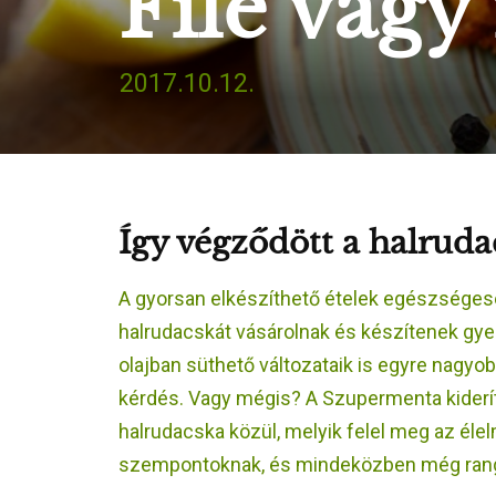
Filé vagy
2017.10.12.
Így végződött a halruda
A gyorsan elkészíthető ételek egészségeseb
halrudacskát vásárolnak és készítenek gy
olajban süthető változataik is egyre nagyo
kérdés. Vagy mégis? A Szupermenta kideríte
halrudacska közül, melyik felel meg az éle
szempontoknak, és mindeközben még rangs