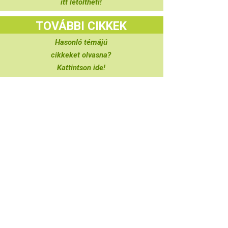
itt letöltheti!
TOVÁBBI CIKKEK
Hasonló témájú
cikkeket olvasna?
Kattintson ide!