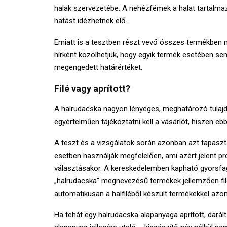
halak szervezetébe. A nehézfémek a halat tartalma
hatást idézhetnek elő.
Emiatt is a tesztben részt vevő összes termékben
hírként közölhetjük, hogy egyik termék esetében se
megengedett határértéket.
Filé vagy aprított?
A halrudacska nagyon lényeges, meghatározó tulajdon
egyértelműen tájékoztatni kell a vásárlót, hiszen ebb
A teszt és a vizsgálatok során azonban azt tapaszt
esetben használják megfelelően, ami azért jelent p
választásakor. A kereskedelemben kapható gyorsfagya
„halrudacska” megnevezésű termékek jellemzően filé
automatikusan a halfiléből készült termékekkel azon
Ha tehát egy halrudacska alapanyaga aprított, dará