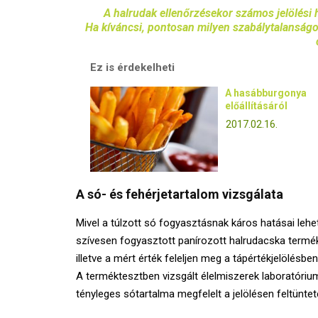
A halrudak ellenőrzésekor számos jelölési h
Ha kíváncsi, pontosan milyen szabálytalanságokr
Ez is érdekelheti
A hasábburgonya
előállításáról
2017.02.16.
A só- és fehérjetartalom vizsgálata
Mivel a túlzott só fogyasztásnak káros hatásai lehe
szívesen fogyasztott panírozott halrudacska termé
illetve a mért érték feleljen meg a tápértékjelölésbe
A terméktesztben vizsgált élelmiszerek laboratórium
tényleges sótartalma megfelelt a jelölésen feltüntet