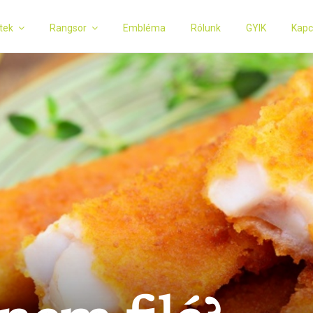
tek
Rangsor
Embléma
Rólunk
GYIK
Kapc