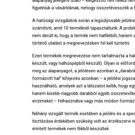
alapanyag jellegére utaló – kiegészítő név nélkül n
figyelniük a vásárlóknak, nehogy összetévesszék a fi
A hatósági vizsgálatok során a legsúlyosabb jelöl
számított, amit 10 terméknél tapasztaltunk. A pro
nem derült ki, hogy a termék nem halfiléből, hanem ap
történő utalást a megnevezésben fel kell tüntetni.
Ezen termékek megnevezése nem tartalmazta a hal ala
készült, vagy halhúspépből készült). Olyan is előford
meg az alapanyagot, a jelölésen azonban a „darabok
formázott hal” kifejezés azonban – a jelölési jogsz
használható, amelyek azt a látszatot keltik, hogy eg
hanem kisebb-nagyobb darabból egyéb összetevőket 
enzimeket – felhasználva vagy más módon formázt
Néhány vizsgált termék esetében a jelölés és a speci
tisztázása érdekében szükség volt az érzékszervi v
érintett termékek nem filéből készültek.