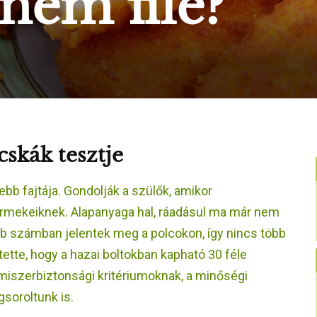
 nem filé?
cskák tesztje
b fajtája. Gondolják a szülők, amikor
ermekeiknek. Alapanyaga hal, ráadásul ma már nem
bb számban jelentek meg a polcokon, így nincs több
tte, hogy a hazai boltokban kapható 30 féle
lmiszerbiztonsági kritériumoknak, a minőségi
oroltunk is.