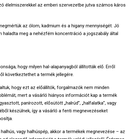
zó élelmiszerekkel az emberi szervezetbe jutva számos káros
 megmértük az ólom, kadmium és a higany mennyiségét. Jó
m haladta meg a nehézfém koncentráció a jogszabály által
sága, hogy milyen hal-alapanyagból állították elő. Erről
ől következtethet a termék jellegére.
altuk, hogy ezt az előállítók, forgalmazók nem minden
roblémát, mert a vásárló hiányos információt kap a termék
sztott, panírozott, elősütött „halrúd”, „halfalatka”, vagy
ből készülnek, így a vásárló a fenti megnevezéseket
osítja.
lt halhús, vagy halhúspép, akkor a termékek megnevezése – az