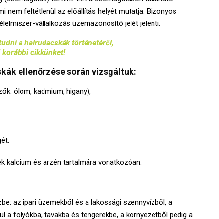
mi nem feltétlenül az előállítás helyét mutatja. Bizonyos
lelmiszer-vállalkozás üzemazonosító jelét jelenti.
udni a halrudacskák történetéről,
l korábbi cikkünket!
kák ellenőrzése során vizsgáltuk:
ők: ólom, kadmium, higany),
ét.
k kalcium és arzén tartalmára vonatkozóan.
e: az ipari üzemekből és a lakossági szennyvízből, a
l a folyókba, tavakba és tengerekbe, a környezetből pedig a