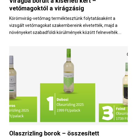
Virágba borult a kísérleti kert –
E
vetőmagoktól a virágzásig
N
Körömvirág-vetőmag terméktesztünk folytatásaként a
vizsgált vetőmagokat szakembereink elvetették, majd a
növényeket szabadföldi körülmények között felnevelték....
U
Olaszrizling borok – összesített