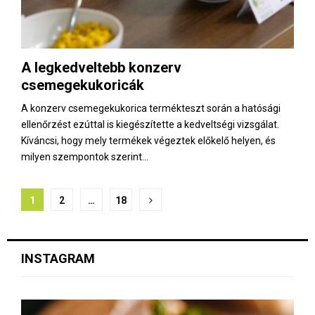
A legkedveltebb konzerv
csemegekukoricák
A konzerv csemegekukorica termékteszt során a hatósági
ellenőrzést ezúttal is kiegészítette a kedveltségi vizsgálat.
Kíváncsi, hogy mely termékek végeztek előkelő helyen, és
milyen szempontok szerint...
B
1
2
…
18
e
j
INSTAGRAM
e
g