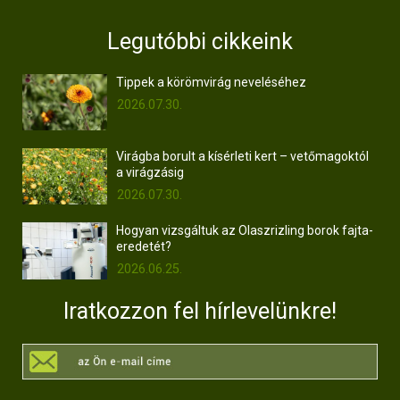
Legutóbbi cikkeink
Tippek a körömvirág neveléséhez
2026.07.30.
Virágba borult a kísérleti kert – vetőmagoktól
a virágzásig
2026.07.30.
Hogyan vizsgáltuk az Olaszrizling borok fajta-
eredetét?
2026.06.25.
Iratkozzon fel hírlevelünkre!