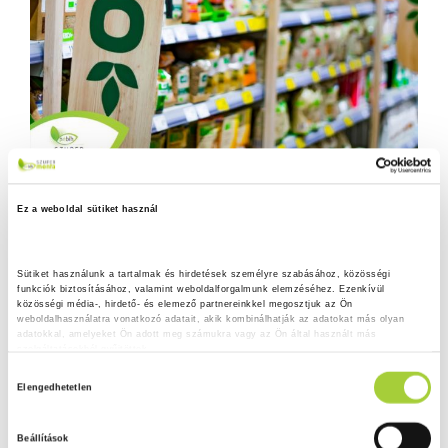
Ez a weboldal sütiket használ
Sütiket használunk a tartalmak és hirdetések személyre szabásához, közösségi 
funkciók biztosításához, valamint weboldalforgalmunk elemzéséhez. Ezenkívül 
közösségi média-, hirdető- és elemező partnereinkkel megosztjuk az Ön 
weboldalhasználatra vonatkozó adatait, akik kombinálhatják az adatokat más olyan 
adatokkal, amelyeket Ön adott meg számukra vagy az Ön által használt más 
szolgáltatásokból gyűjtöttek.
H
Adatkezelési tájékoztató
Elengedhetetlen
o
z
Beállítások
z