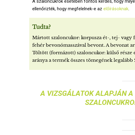
A szaloncukrok esetében fontos kérdés, hogy milye
ellenőrizték, hogy megfelelnek-e az
előírásoknak
.
Tudta?
Mártott szaloncukor: korpusza ét-, tej- vagy 
fehér bevonómasszával bevont. A bevonat ar
Töltött (formázott) szaloncukor: külső része
aránya a termék összes tömegének legalább 
A VIZSGÁLATOK ALAPJÁN A
SZALONCUKRO