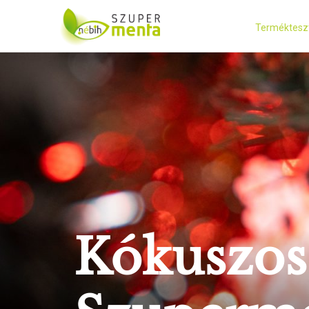
Terméktesz
Kókuszos