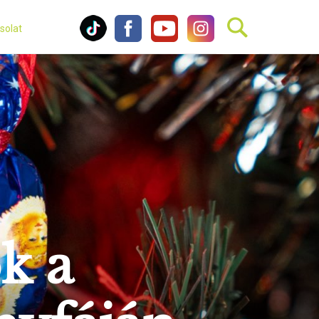
solat
k a