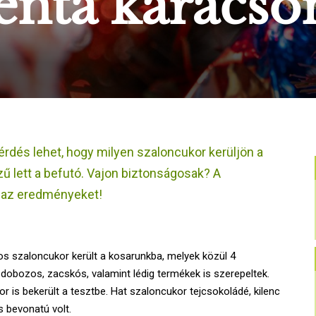
nta karácso
rdés lehet, hogy milyen szaloncukor kerüljön a
 lett a befutó. Vajon biztonságosak? A
k az eredményeket!
s szaloncukor került a kosarunkba, melyek közül 4
 dobozos, zacskós, valamint lédig termékek is szerepeltek.
or is bekerült a tesztbe. Hat szaloncukor tejcsokoládé, kilenc
 bevonatú volt.