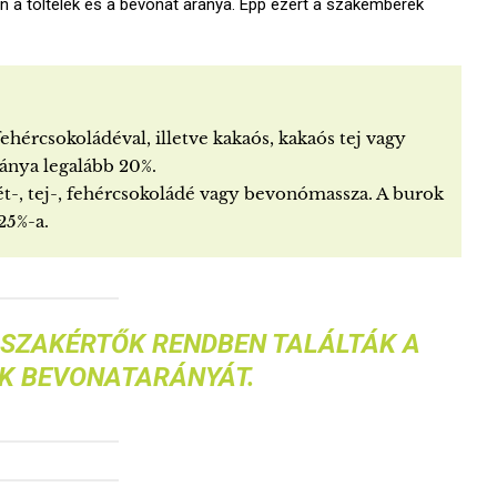
n a töltelék és a bevonat aránya. Épp ezért a szakemberek
fehércsokoládéval, illetve kakaós, kakaós tej vagy
ánya legalább 20%.
 ét-, tej-, fehércsokoládé vagy bevonómassza. A burok
25%-a.
 SZAKÉRTŐK RENDBEN TALÁLTÁK A
K BEVONATARÁNYÁT.