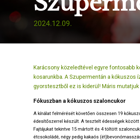
Szuperme
2024.12.09.
Karácsony közeledtével egyre fontosabb ké
kosarunkba. A Szupermentán a kókuszos ízű
gyorstesztből ez is kiderül! Máris mutatju
Fókuszban a kókuszos szaloncukor
A kínálat felmérését követően összesen 19 kókuszo
édesítőszerrel készült. A tesztelt édességek között
Fajtájukat tekintve 15 mártott és 4 töltött szaloncuk
étcsokoládé, négy pedig kakaós (ét)bevonómasszás