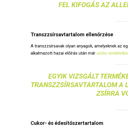
FEL KIFOGÁS AZ ALL
Transzzsírsavtartalom ellenőrzése
A transzzsírsavak olyan anyagok, amelyeknek az egé
alkalmazott hazai előírás után már
uniós rendeletb
EGYIK VIZSGÁLT TERMÉK
TRANSZZSÍRSAVTARTALOM A 
ZSÍRRA V
Cukor- és édesítőszertartalom