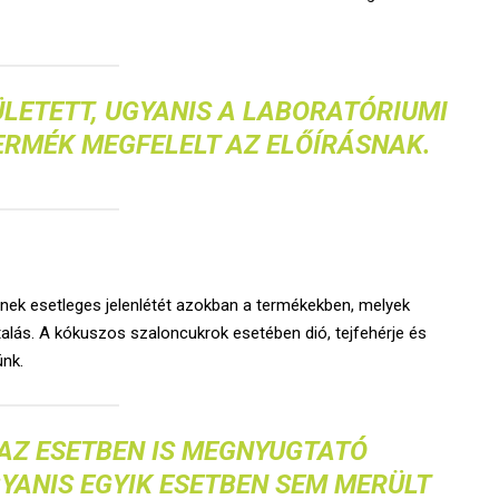
ETETT, UGYANIS A LABORATÓRIUMI
ERMÉK MEGFELELT AZ
ELŐÍRÁSNAK.
nek esetleges jelenlétét azokban a termékekben, melyek
utalás. A kókuszos szaloncukrok esetében dió, tejfehérje és
ünk.
AZ ESETBEN IS MEGNYUGTATÓ
YANIS EGYIK ESETBEN SEM MERÜLT