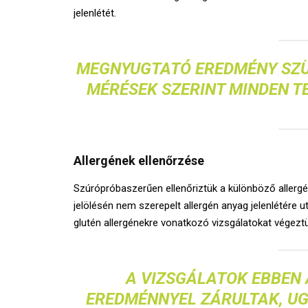
jelenlétét.
MEGNYUGTATÓ EREDMÉNY SZÜL
MÉRÉSEK SZERINT MINDEN T
Allergének ellenőrzése
Szúrópróbaszerűen ellenőriztük a különböző allergé
jelölésén nem szerepelt allergén anyag jelenlétére 
glutén allergénekre vonatkozó vizsgálatokat végezt
A VIZSGÁLATOK EBBEN 
EREDMÉNNYEL ZÁRULTAK, UG