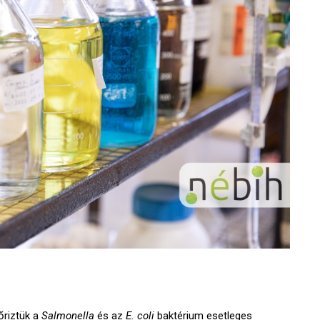
őriztük a
Salmonella
és az
E. coli
baktérium esetleges