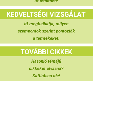
itt letöltheti!
KEDVELTSÉGI VIZSGÁLAT
Itt megtudhatja, milyen
szempontok szerint pontozták
a termékeket.
TOVÁBBI CIKKEK
Hasonló témájú
cikkeket olvasna?
Kattintson ide!