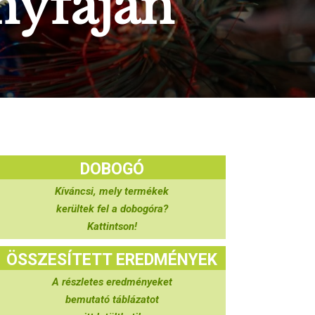
nyfáján
DOBOGÓ
Kíváncsi, mely termékek
kerültek fel a dobogóra?
Kattintson!
ÖSSZESÍTETT EREDMÉNYEK
A részletes eredményeket
bemutató táblázatot