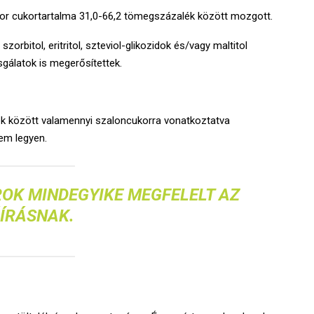
kor cukortartalma 31,0-66,2 tömegszázalék között mozgott.
zorbitol, eritritol, szteviol-glikozidok és/vagy maltitol
sgálatok is megerősítettek.
k között valamennyi szaloncukorra vonatkoztatva
em legyen.
OK MINDEGYIKE MEGFELELT AZ
ÍRÁSNAK.