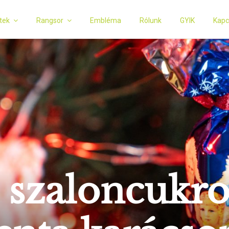
tek
Rangsor
Embléma
Rólunk
GYIK
Kapc
 szaloncukro