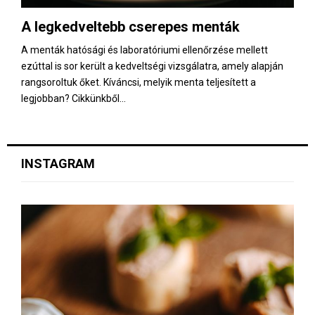
E
A legkedveltebb cserepes menták
N
A menták hatósági és laboratóriumi ellenőrzése mellett
ezúttal is sor került a kedveltségi vizsgálatra, amely alapján
U
rangsoroltuk őket. Kíváncsi, melyik menta teljesített a
legjobban? Cikkünkből...
INSTAGRAM