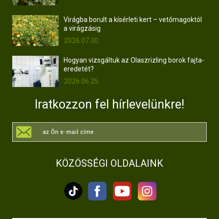
Virágba borult a kísérleti kert – vetőmagoktól
a virágzásig
2026.07.30.
Hogyan vizsgáltuk az Olaszrizling borok fajta-
eredetét?
2026.06.25.
Iratkozzon fel hírlevelünkre!
KÖZÖSSÉGI OLDALAINK