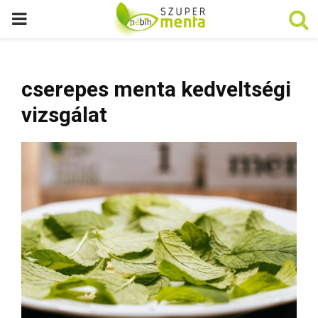
P
R
cserepes menta kedveltségi
I
vizsgálat
M
A
R
Y
M