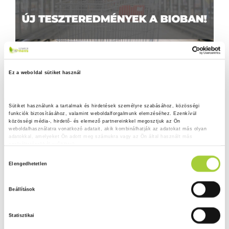
Ez a weboldal sütiket használ
Sütiket használunk a tartalmak és hirdetések személyre szabásához, közösségi 
funkciók biztosításához, valamint weboldalforgalmunk elemzéséhez. Ezenkívül 
közösségi média-, hirdető- és elemező partnereinkkel megosztjuk az Ön 
weboldalhasználatra vonatkozó adatait, akik kombinálhatják az adatokat más olyan 
adatokkal, amelyeket Ön adott meg számukra vagy az Ön által használt más 
szolgáltatásokból gyűjtöttek.
H
Adatkezelési tájékoztató
Elengedhetetlen
o
z
Beállítások
z
á
Statisztikai
j