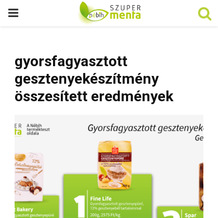
P
R
gyorsfagyasztott
I
gesztenyekészítmény
M
összesített eredmények
A
R
Y
M