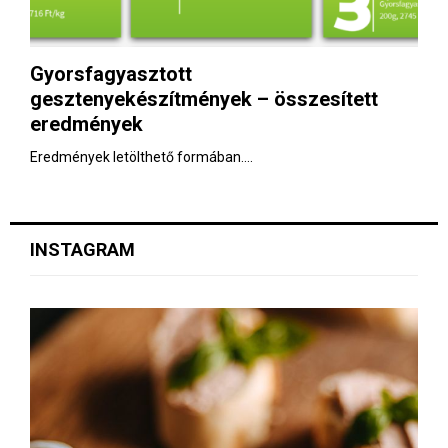
E
N
Gyorsfagyasztott
gesztenyekészítmények – összesített
U
eredmények
Eredmények letölthető formában....
INSTAGRAM