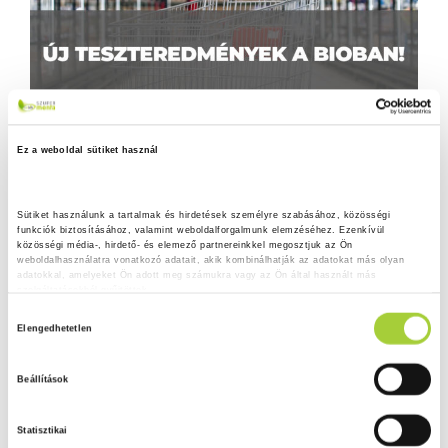
Ez a weboldal sütiket használ
Sütiket használunk a tartalmak és hirdetések személyre szabásához, közösségi 
funkciók biztosításához, valamint weboldalforgalmunk elemzéséhez. Ezenkívül 
közösségi média-, hirdető- és elemező partnereinkkel megosztjuk az Ön 
weboldalhasználatra vonatkozó adatait, akik kombinálhatják az adatokat más olyan 
adatokkal, amelyeket Ön adott meg számukra vagy az Ön által használt más 
szolgáltatásokból gyűjtöttek.
H
Adatkezelési tájékoztató
Elengedhetetlen
o
z
Beállítások
z
á
Statisztikai
j