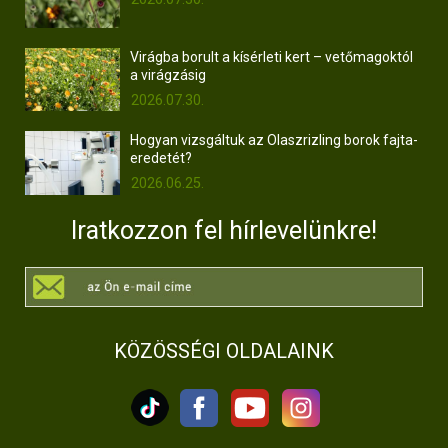
Virágba borult a kísérleti kert – vetőmagoktól
a virágzásig
2026.07.30.
Hogyan vizsgáltuk az Olaszrizling borok fajta-
eredetét?
2026.06.25.
Iratkozzon fel hírlevelünkre!
KÖZÖSSÉGI OLDALAINK