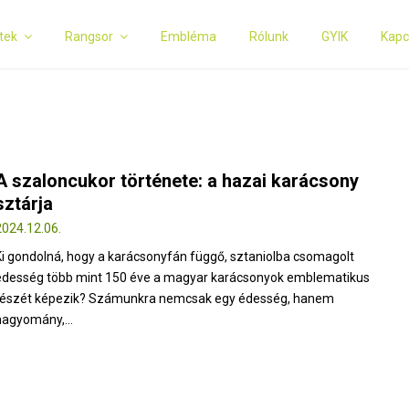
tek
Rangsor
Embléma
Rólunk
GYIK
Kapc
A szaloncukor története: a hazai karácsony
sztárja
2024.12.06.
Ki gondolná, hogy a karácsonyfán függő, sztaniolba csomagolt
édesség több mint 150 éve a magyar karácsonyok emblematikus
részét képezik? Számunkra nemcsak egy édesség, hanem
hagyomány,...