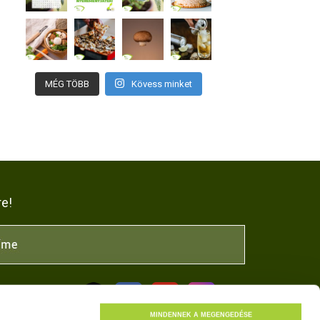
MÉG TÖBB
Kövess minket
re!
NK
MINDENNEK A MEGENGEDÉSE