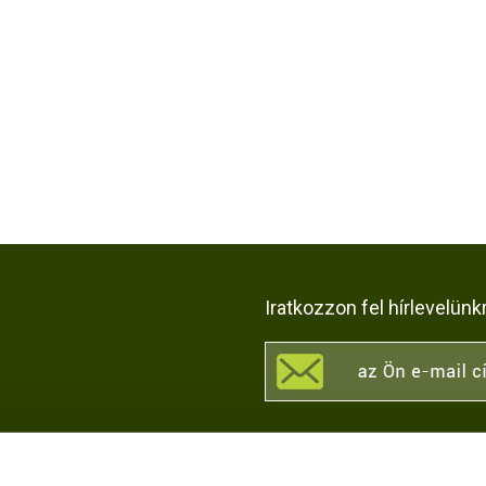
Iratkozzon fel hírlevelünk
KÖZÖSSÉGI OLDALAI