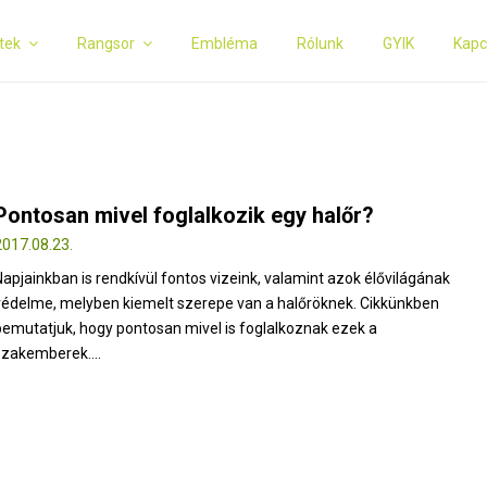
tek
Rangsor
Embléma
Rólunk
GYIK
Kapc
Pontosan mivel foglalkozik egy halőr?
2017.08.23.
Napjainkban is rendkívül fontos vizeink, valamint azok élővilágának
védelme, melyben kiemelt szerepe van a halőröknek. Cikkünkben
bemutatjuk, hogy pontosan mivel is foglalkoznak ezek a
szakemberek....