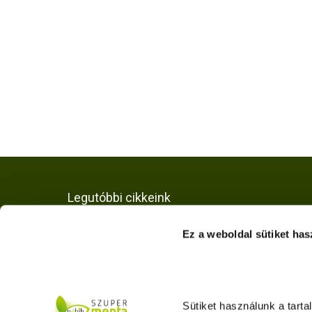
Legutóbbi cikkeink
Tippek a körömvirág
Ez a weboldal sütiket has
neveléséhez
2026.07.30.
Sütiket használunk a tart