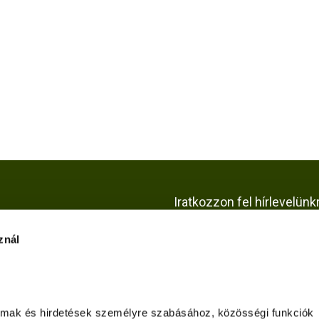
Iratkozzon fel hírlevelünk
znál
KÖZÖSSÉGI OLDALAI
almak és hirdetések személyre szabásához, közösségi funkciók 