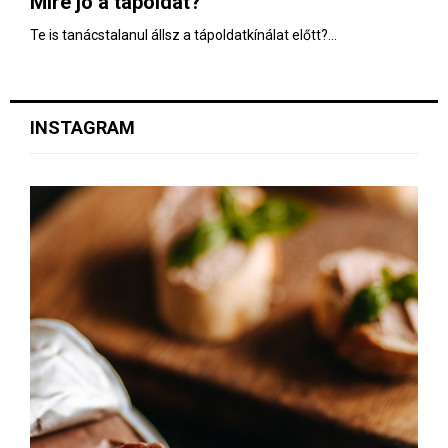
Mire jó a tápoldat?
E
Te is tanácstalanul állsz a tápoldatkínálat előtt?...
N
U
INSTAGRAM