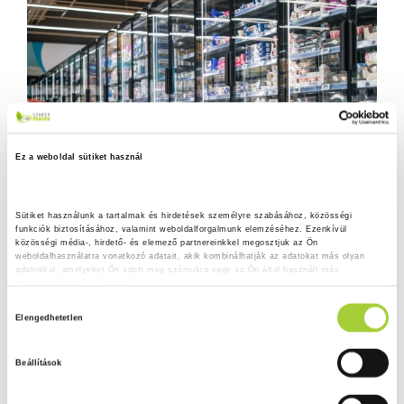
Ez a weboldal sütiket használ
Sütiket használunk a tartalmak és hirdetések személyre szabásához, közösségi 
funkciók biztosításához, valamint weboldalforgalmunk elemzéséhez. Ezenkívül 
közösségi média-, hirdető- és elemező partnereinkkel megosztjuk az Ön 
weboldalhasználatra vonatkozó adatait, akik kombinálhatják az adatokat más olyan 
adatokkal, amelyeket Ön adott meg számukra vagy az Ön által használt más 
szolgáltatásokból gyűjtöttek.
H
Adatkezelési tájékoztató
Elengedhetetlen
o
z
Beállítások
z
á