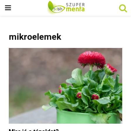
P
R
mikroelemek
I
M
A
R
Y
M