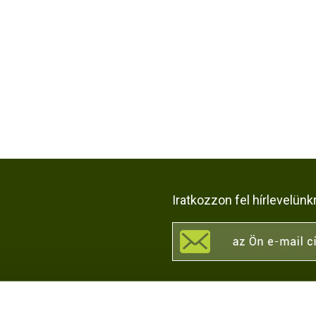
Iratkozzon fel hírlevelünk
KÖZÖSSÉGI OLDALAI