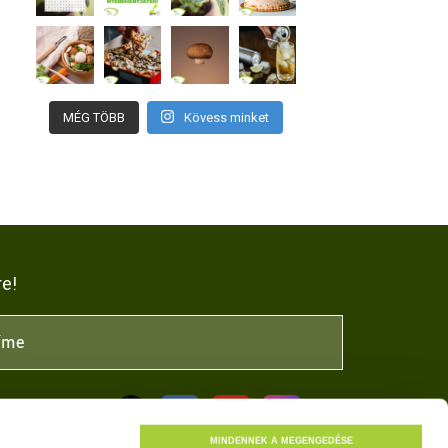
MÉG TÖBB
Kövess minket
re!
NK
MINDENNEK A MEGENGEDÉSE