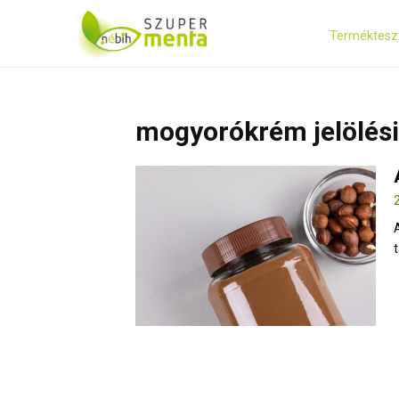
Terméktesz
mogyorókrém jelölési
t