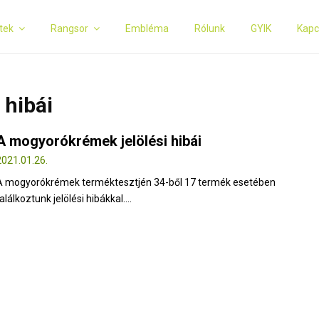
tek
Rangsor
Embléma
Rólunk
GYIK
Kapc
 hibái
A mogyorókrémek jelölési hibái
2021.01.26.
A mogyorókrémek terméktesztjén 34-ből 17 termék esetében
alálkoztunk jelölési hibákkal....