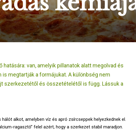
vadás kémiáj
hatására: van, amelyik pillanatok alatt megolvad és
n is megtartják a formájukat. A különbség nem
t szerkezetétől és összetételétől is függ. Lássuk a
s hálót alkot, amelyben víz és apró zsírcseppek helyezkednek el.
lcium-ragasztó” felel azért, hogy a szerkezet stabil maradjon.