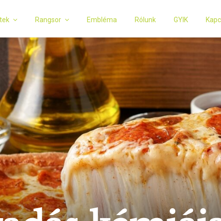
tek
Rangsor
Embléma
Rólunk
GYIK
Kapc