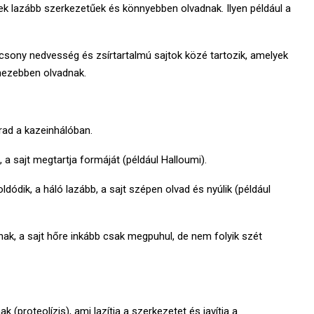
k lazább szerkezetűek és könnyebben olvadnak. Ilyen például a
acsony nedvesség és zsírtartalmú sajtok közé tartozik, amelyek
hezebben olvadnak.
rad a kazeinhálóban.
a sajt megtartja formáját (például Halloumi).
dódik, a háló lazább, a sajt szépen olvad és nyúlik (például
k, a sajt hőre inkább csak megpuhul, de nem folyik szét
 (proteolízis), ami lazítja a szerkezetet és javítja a