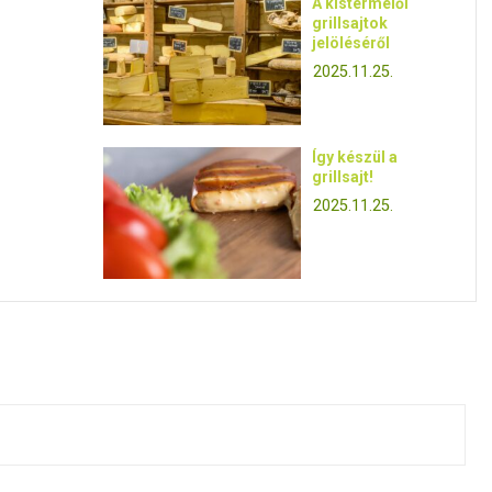
A kistermelői
grillsajtok
jelöléséről
2025.11.25.
Így készül a
grillsajt!
2025.11.25.