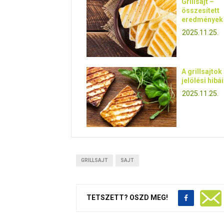
Grillsajt –
összesített
eredmények
2025.11.25.
A grillsajtok
jelölési hibái
2025.11.25.
GRILLSAJT
SAJT
TETSZETT? OSZD MEG!