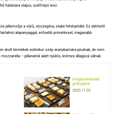
 hő hatására olajos, szétfolyó lesz.
s jellemzője a sűrű, vízszegény, stabil fehérjeháló. Ez elérhető
mtartalmú alapanyaggal, erősebb préseléssel, magasabb
néven árult termékek sütéskor szép aranybarnára pirulnak, de nem
s mozzarella – pillanatok alatt nyúlós, krémes állagúvá válnak.
A legkedveltebb
grillsajtok
:
2025.11.25.