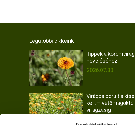
Legutóbbi cikkeink
Tippek a körömvirág
neveléséhez
2026.07.30.
Virágba borult a kísér
kert – vetőmagoktól
virágzásig
2026.07.30.
Ez a weboldal sütiket használ