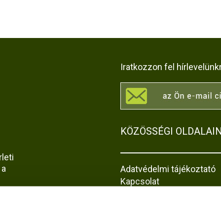
Iratkozzon fel hírlevelünk
KÖZÖSSÉGI OLDALAI
leti
 a
Adatvédelmi tájékoztató
Kapcsolat
Impresszum
Akadálymentesítési nyila