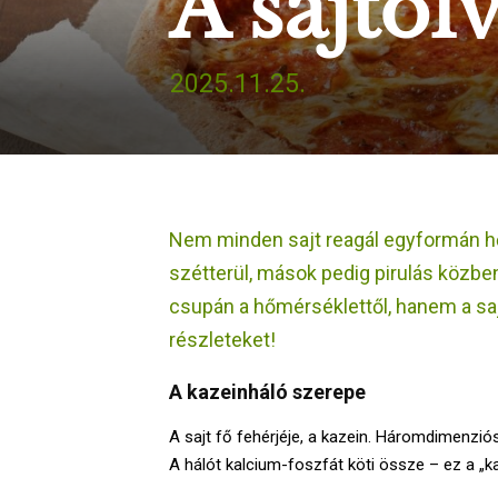
A sajtol
2025.11.25.
Nem minden sajt reagál egyformán hő 
szétterül, mások pedig pirulás közbe
csupán a hőmérséklettől, hanem a saj
részleteket!
A kazeinháló szerepe
A sajt fő fehérjéje, a kazein. Háromdimenzió
A hálót kalcium-foszfát köti össze – ez a „ka