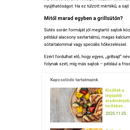
nyújthatóságot. Ha ez túlzott mértékű, a sajt
Mitől marad egyben a grillsütőn?
Sütés során formáját jól megtartó sajtok közö
például alacsony savtartalmú, magas kalciu
sótartalommal vagy speciális hőkezeléssel.
Ezért fordulhat elő, hogy egyes, „grillsajt” 
folynak szét, míg más sajtok – például a fris
Kapcsolódó tartalmaink
Kisültek a
legújabb
eredmények
terítéken...
2025.11.25.