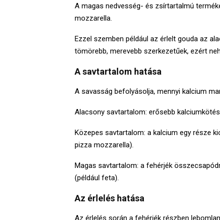
A magas nedvesség- és zsírtartalmú terméke
mozzarella.
Ezzel szemben például az érlelt gouda az al
tömörebb, merevebb szerkezetűek, ezért ne
A savtartalom hatása
A savasság befolyásolja, mennyi kalcium ma
Alacsony savtartalom: erősebb kalciumkötés, 
Közepes savtartalom: a kalcium egy része kiol
pizza mozzarella).
Magas savtartalom: a fehérjék összecsapódna
(például feta).
Az érlelés hatása
Az érlelés során a fehérjék részben lebomlanak