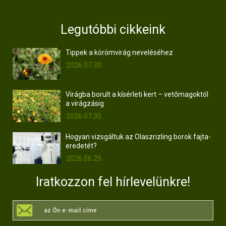
Legutóbbi cikkeink
Tippek a körömvirág neveléséhez
2026.07.30.
Virágba borult a kísérleti kert – vetőmagoktól
a virágzásig
2026.07.30.
Hogyan vizsgáltuk az Olaszrizling borok fajta-
eredetét?
2026.06.25.
Iratkozzon fel hírlevelünkre!