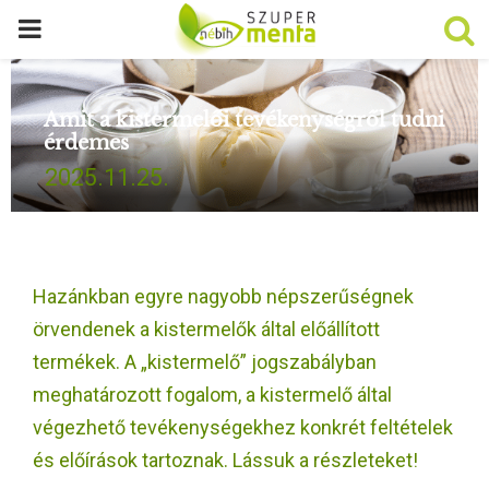
P
R
Amit a kistermelői tevékenységről tudni
érdemes
I
2025.11.25.
M
A
Hazánkban egyre nagyobb népszerűségnek
R
örvendenek a kistermelők által előállított
termékek. A „kistermelő” jogszabályban
Y
meghatározott fogalom, a kistermelő által
végezhető tevékenységekhez konkrét feltételek
M
és előírások tartoznak. Lássuk a részleteket!