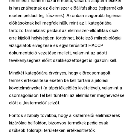
termelésű, hanem hazai eredetű, vásárolt alaptermékeket
is használhatnak az élelmiszer előállításához (tejtermékek
esetén például tej, fűszerek). Azonban szigorúbb higiéniai
előírásoknak kell megfelelniük, mint az I. kategóriába
tartozó társaiknak: például az élelmiszer-ellőállítás csak
erre kijelölt helyiségben történhet, kötelező mikrobiológiai
vizsgálatok elvégzése és egyszerűsített HACCP
dokumentáció vezetése mellett, valamint az adott
tevékenységhez előírt szakképzettséget is igazolni kell.
Mindkét kategóriára érvényes, hogy előrecsomagolt
termék értékesítése esetén be kell tartani a jelölési
követelményeket (a tápértékjelölés kivételével), valamint a
csomagoláson fel kell tüntetni az élelmiszer megnevezése
előtt a „kistermelői” jelzőt.
Fontos szabály továbbá, hogy a kistermelői élelmiszerek
kizárólag belföldön, bizonyos termékek pedig csak
szűkebb földrajzi területeken értékesíthetők.