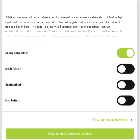
Sütiket használunk a tartalmak és hirdetések személyre szabásához, közösségi 
funkciók biztosításához, valamint weboldalforgalmunk elemzéséhez. Ezenkívül 
közösségi média-, hirdető- és elemező partnereinkkel megosztjuk az Ön 
weboldalhasználatra vonatkozó adatait, akik kombinálhatják az adatokat más olyan 
adatokkal, amelyeket Ön adott meg számukra vagy az Ön által használt más 
szolgáltatásokból gyűjtöttek.
H
Adatkezelési tájékoztató
Elengedhetetlen
o
z
Beállítások
z
á
Statisztikai
j
á
Marketing
r
u
l
Részletek megjelenítése
á
s
MINDENNEK A MEGENGEDÉSE
k