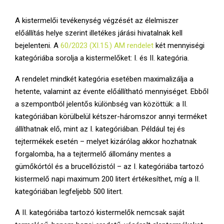
E
A kistermelői tevékenység végzését az élelmiszer
N
előállítás helye szerint illetékes járási hivatalnak kell
bejelenteni. A
60/2023 (XI.15.) AM rendelet
két mennyiségi
U
kategóriába sorolja a kistermelőket: I. és II. kategória.
A rendelet mindkét kategória esetében maximalizálja a
hetente, valamint az évente előállítható mennyiséget. Ebből
a szempontból jelentős különbség van közöttük: a II.
kategóriában körülbelül kétszer-háromszor annyi terméket
állíthatnak elő, mint az I. kategóriában. Például tej és
tejtermékek esetén – melyet kizárólag akkor hozhatnak
forgalomba, ha a tejtermelő állomány mentes a
gümőkórtól és a brucellózistól – az I. kategóriába tartozó
kistermelő napi maximum 200 litert értékesíthet, míg a II.
kategóriában legfeljebb 500 litert.
A II. kategóriába tartozó kistermelők nemcsak saját