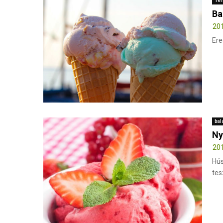
Ter
Ba
201
Ere
bal
Ny
201
Hús
tes