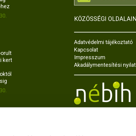
éhez
30.
KÖZÖSSÉGI OLDALAI
Adatvédelmi tájékoztató
Kapcsolat
orult
Impresszum
i kert
Akadálymentesítési nyila
októl
sig
30.
uk az
ing
ta-