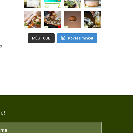
MÉG TÖBB
Kövess minket
as
re!