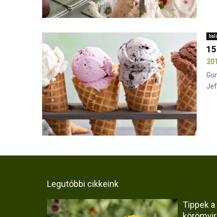
bal
15
201
Gon
Jef
Legutóbbi cikkeink
Tippek a
körömvi