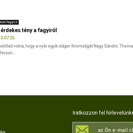
atoni fagyizó
 érdekes tény a fagyiról
5.07.25.
doltad volna, hogy a nyár egyik sláger finomságát Nagy Sándor, Thom
ferson...
Iratkozzon fel hírlevelünk
rág