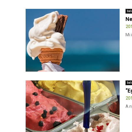
bal
Ne
201
Mi 
bal
“E
201
A n