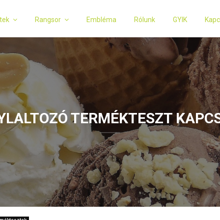
tek
Rangsor
Embléma
Rólunk
GYIK
Kapc
YLALTOZÓ TERMÉKTESZT KAPC