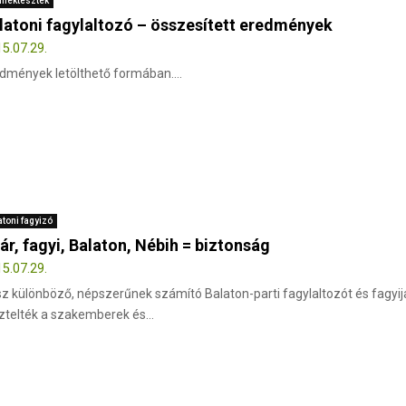
méktesztek
latoni fagylaltozó – összesített eredmények
5.07.29.
dmények letölthető formában....
atoni fagyizó
ár, fagyi, Balaton, Nébih = biztonság
5.07.29.
z különböző, népszerűnek számító Balaton-parti fagylaltozót és fagyija
ztelték a szakemberek és...