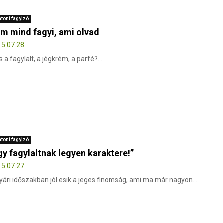
atoni fagyizó
m mind fagyi, ami olvad
5.07.28.
is a fagylalt, a jégkrém, a parfé?...
atoni fagyizó
gy fagylaltnak legyen karaktere!”
5.07.27.
yári időszakban jól esik a jeges finomság, ami ma már nagyon...