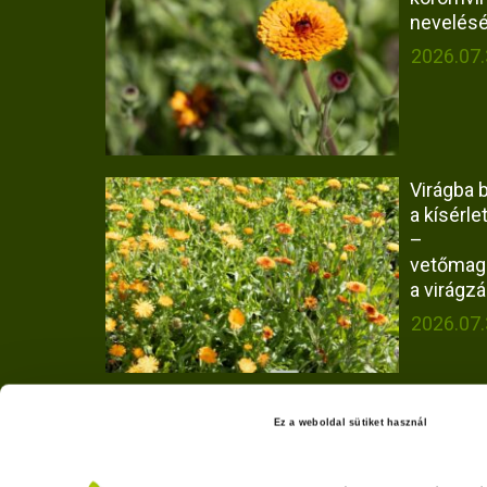
nevelés
2026.07.
Virágba b
a kísérlet
–
vetőmag
a virágzá
2026.07.
Hogyan
Ez a weboldal sütiket használ
vizsgált
Olaszrizl
borok faj