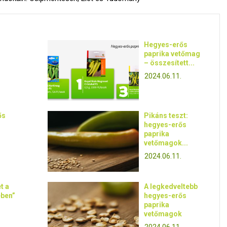
Hegyes-erős
paprika vetőmag
– összesített...
2024.06.11.
ős
Pikáns teszt:
hegyes-erős
paprika
vetőmagok...
2024.06.11.
t a
A legkedveltebb
ében”
hegyes-erős
paprika
vetőmagok