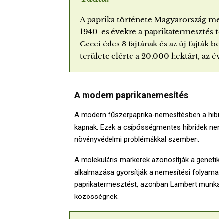
A paprika története Magyarország me
1940-es évekre a paprikatermesztés 
Cecei édes 3 fajtának és az új fajták
területe elérte a 20.000 hektárt, az 
A modern paprikanemesítés
A modern fűszerpaprika-nemesítésben a hibrid
kapnak. Ezek a csípősségmentes hibridek ne
növényvédelmi problémákkal szemben.
A molekuláris markerek azonosítják a genetik
alkalmazása gyorsítják a nemesítési folyama
paprikatermesztést, azonban Lambert munk
közösségnek.