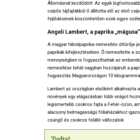
Állomásnál kezdődött. Az egyik legfontosabb
csípős tájfajtákból ő állította elő az első c
fejlődésének köszönhetően ezek egyre széle
Angeli Lambert, a paprika „mágusa”
A magyar hibridpaprika-nemesítés úttörője j
paprikák kifejlesztésében. Ő nemesítette a so
mennyiségben is fogyaszthattak az emberek, m
nemesítése tehát nagyban hozzájárult a papr
fogyasztás Magyarországon 10 kilogrammra
Lambert az országban elsőként alkalmazta a
növények egy elágazásban több virágot hoznak
legismertebb csokros fajta a Fehér-özön, am
alacsony belmagasságú fóliaházakhoz igazodva
csüngő és csokros felálló változatok.
Tudta?