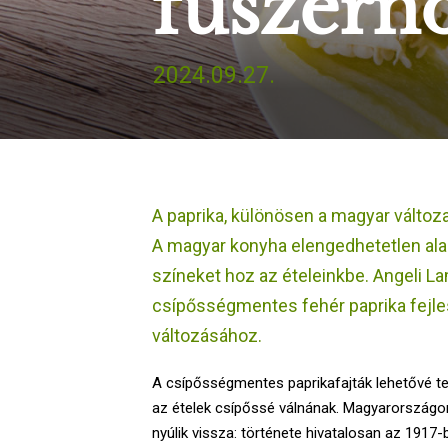
fűszern
2024.09.27.
A paprika, különösen a magyar változ
A magyar konyha elengedhetetlen alap
színeket hoz az ételeinkbe. Angeli L
csípősségmentes fehér paprika fejle
változásához.
A csípősségmentes paprikafajták lehetővé tes
az ételek csípőssé válnának. Magyarországo
nyúlik vissza: története hivatalosan az 1917-