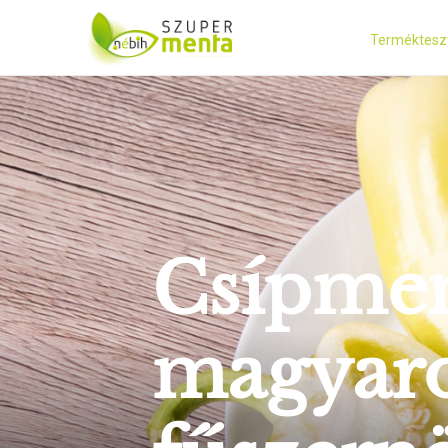
Terméktesz
Csípmen
magyaro