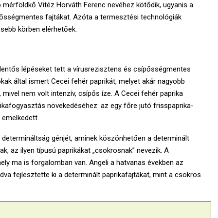
 mérföldkő Vitéz Horváth Ferenc nevéhez kötődik, ugyanis a
sípősségmentes fajtákat. Azóta a termesztési technológiák
sebb körben elérhetőek.
elentős lépéseket tett a vírusrezisztens és csípősségmentes
kak által ismert Cecei fehér paprikát, melyet akár nagyobb
ivel nem volt intenzív, csípős íze. A Cecei fehér paprika
ikafogyasztás növekedéséhez: az egy főre jutó frisspaprika-
 emelkedett.
 determináltság génjét, aminek köszönhetően a determinált
, az ilyen típusú paprikákat „csokrosnak” nevezik. A
ely ma is forgalomban van. Angeli a hatvanas években az
 fejlesztette ki a determinált paprikafajtákat, mint a csokros