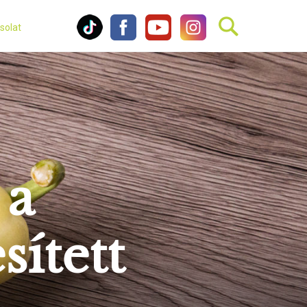
solat
 a
ített