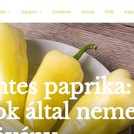
tek
Rangsor
Embléma
Rólunk
GYIK
Kapc
tes paprika:
k által nemes