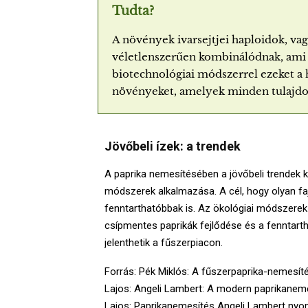
Tudta?
A növények ivarsejtjei haploidok, va
véletlenszerűen kombinálódnak, ami m
biotechnológiai módszerrel ezeket a 
növényeket, amelyek minden tulajdo
Jövőbeli ízek: a trendek
A paprika nemesítésében a jövőbeli trendek k
módszerek alkalmazása. A cél, hogy olyan fa
fenntarthatóbbak is. Az ökológiai módszerek
csípmentes paprikák fejlődése és a fenntart
jelenthetik a fűszerpiacon.
Forrás: Pék Miklós: A fűszerpaprika-nemesít
Lajos: Angeli Lambert: A modern paprikanemes
Lajos: Paprikanemesítés Angeli Lambert ny