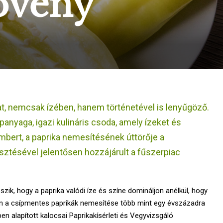
övény
at, nemcsak ízében, hanem történetével is lenyűgöző.
anyaga, igazi kulináris csoda, amely ízeket és
ambert, a paprika nemesítésének úttörője a
sztésével jelentősen hozzájárult a fűszerpiac
zik, hogy a paprika valódi íze és színe domináljon anélkül, hogy
n a csípmentes paprikák nemesítése több mint egy évszázadra
ben alapított kalocsai Paprikakísérleti és Vegyvizsgáló