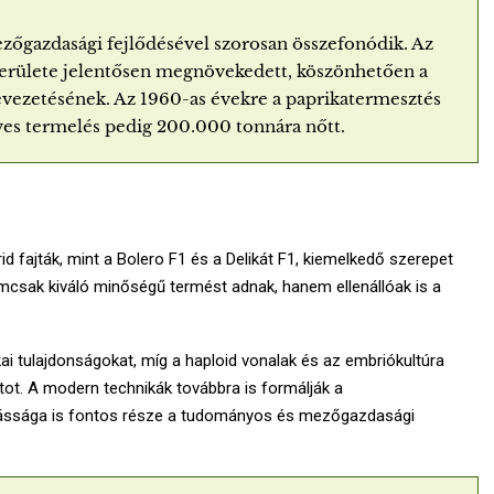
zőgazdasági fejlődésével szorosan összefonódik. Az
területe jelentősen megnövekedett, köszönhetően a
 bevezetésének. Az 1960-as évekre a paprikatermesztés
éves termelés pedig 200.000 tonnára nőtt.
 fajták, mint a Bolero F1 és a Delikát F1, kiemelkedő szerepet
mcsak kiváló minőségű termést adnak, hanem ellenállóak is a
ai tulajdonságokat, míg a haploid vonalak és az embriókultúra
tot. A modern technikák továbbra is formálják a
ássága is fontos része a tudományos és mezőgazdasági