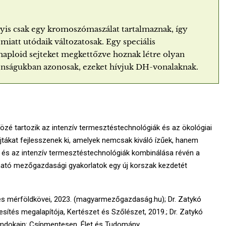
gyis csak egy kromoszómaszálat tartalmaznak, így
iatt utódaik változatosak. Egy speciális
haploid sejteket megkettőzve hoznak létre olyan
nságukban azonosak, ezeket hívjuk DH-vonalaknak.
özé tartozik az intenzív termesztéstechnológiák és az ökológiai
jtákat fejlesszenek ki, amelyek nemcsak kiváló ízűek, hanem
 és az intenzív termesztéstechnológiák kombinálása révén a
ható mezőgazdasági gyakorlatok egy új korszak kezdetét
és mérföldkövei, 2023. (magyarmezőgazdaság.hu); Dr. Zatykó
ítés megalapítója, Kertészet és Szőlészet, 2019.; Dr. Zatykó
omdokain: Csípmentesen, Élet és Tudomány