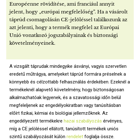
Européenne rövidítése, ami franciául annyit
jelent, hogy „európai megfelelőség”. Ha a vásárolt
táprúd csomagolásán CE-jelöléssel találkozunk az
azt jelenti, hogy a termék megfelel az Európai
Unió vonatkozó jogszabályainak és biztonsági
követelményeinek.
A vizsgált táprudak mindegyike ásványi, vagyis szervetlen
eredetű műtrágya, amelyeket táprúd formára préselnek a
könnyebb és célzottabb felhasználás érdekében. Ezeknél a
termékeknél alapvető követelmény, hogy biztonságosan
alkalmazhatóak legyenek, és a szavatossági időn belül
megfeleljenek az engedélyokiratban vagy tanúsításban
előírt fizikai, kémiai és biológiai jellemzőknek. Az
engedélyezett termékekre
hazai szabályozás
érvényes,
míg a CE jelöléssel ellátott, tanúsított termékek uniós
szintű szabályozását külön
rendelet
foglalja össze.