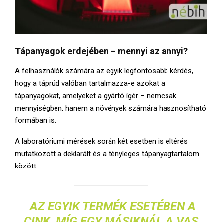
Tápanyagok erdejében – mennyi az annyi?
A felhasználók számára az egyik legfontosabb kérdés,
hogy a táprúd valóban tartalmazza-e azokat a
tápanyagokat, amelyeket a gyártó ígér – nemcsak
mennyiségben, hanem a növények számára hasznosítható
formában is.
A laboratóriumi mérések során két esetben is eltérés
mutatkozott a deklarált és a tényleges tápanyagtartalom
között.
AZ EGYIK TERMÉK ESETÉBEN
A
CINK
, MÍG EGY MÁSIKNÁL
A VAS