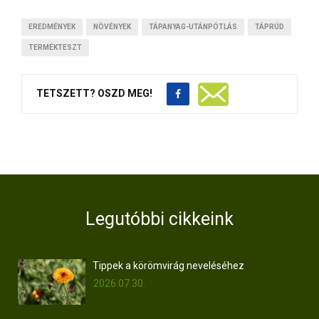
EREDMÉNYEK
NÖVÉNYEK
TÁPANYAG-UTÁNPÓTLÁS
TÁPRÚD
TERMÉKTESZT
TETSZETT? OSZD MEG!
Legutóbbi cikkeink
Tippek a körömvirág neveléséhez
2026.07.30.