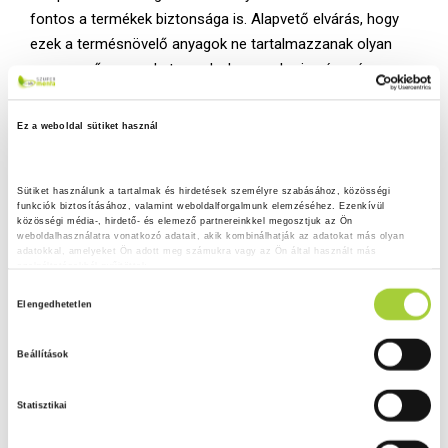
fontos a termékek biztonsága is. Alapvető elvárás, hogy
ezek a termésnövelő anyagok ne tartalmazzanak olyan
szennyező anyagokat, amelyek az emberi egészségre
vagy a környezetre – akár élő, akár élettelen elemeire –
káros hatással lehetnek.
Ez a weboldal sütiket használ
Sütiket használunk a tartalmak és hirdetések személyre szabásához, közösségi 
JÓ HÍR, HOGY SZENNYEZŐANYAG
funkciók biztosításához, valamint weboldalforgalmunk elemzéséhez. Ezenkívül 
közösségi média-, hirdető- és elemező partnereinkkel megosztjuk az Ön 
JELENLÉTE KAPCSÁN KIFOGÁS
weboldalhasználatra vonatkozó adatait, akik kombinálhatják az adatokat más olyan 
adatokkal, amelyeket Ön adott meg számukra vagy az Ön által használt más 
EGYETLEN TERMÉKNÉL SEM
szolgáltatásokból gyűjtöttek.
MERÜLT FEL.
H
Adatkezelési tájékoztató
Elengedhetetlen
o
z
Beállítások
z
á
Állítások a termékeken
Statisztikai
j
Szakembereink elvégezték a táprúd tételek jelölésének
á