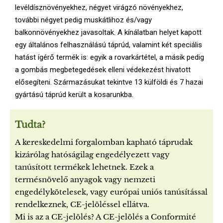
levéldísznövényekhez, négyet virágzó növényekhez,
további négyet pedig muskátlihoz és/vagy
balkonnövényekhez javasoltak. A kínálatban helyet kapott
egy általános felhasználású táprúd, valamint két speciális
hatást ígérő termék is: egyik a rovarkártétel, a másik pedig
a gombás megbetegedések elleni védekezést hivatott
elősegíteni. Származásukat tekintve 13 külföldi és 7 hazai
gyártású táprúd került a kosarunkba.
Tudta?
A kereskedelmi forgalomban kapható táprudak
kizárólag hatóságilag engedélyezett vagy
tanúsított termékek lehetnek. Ezek a
termésnövelő anyagok vagy nemzeti
engedélykötelesek, vagy európai uniós tanúsítással
rendelkeznek, CE-jelöléssel ellátva.
Mi is az a CE-jelölés? A CE-jelölés a Conformité