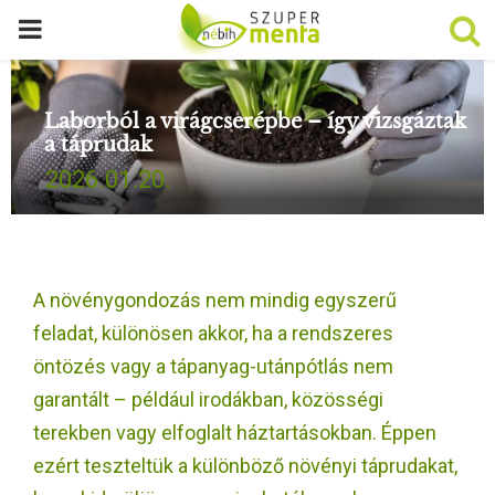
P
R
Laborból a virágcserépbe – így vizsgáztak
a táprudak
I
2026.01.20.
M
A
A növénygondozás nem mindig egyszerű
R
feladat, különösen akkor, ha a rendszeres
öntözés vagy a tápanyag-utánpótlás nem
Y
garantált – például irodákban, közösségi
terekben vagy elfoglalt háztartásokban. Éppen
M
ezért teszteltük a különböző növényi táprudakat,