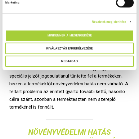
ellenőrzését is. Vizsgálták az alapvető termékinformáció
Marketing
r
meglétét, a minőséget megóvó és zárt csomagolást,
u
illetve egyéb a tasakon feltüntetett információknak való
l
Részletek megjelenítése
á
megfelelést.
s
MINDENNEK A MEGENGEDÉSE
Két termék jelölésén szerepelt a „speciális” jelző: az egyik
k
terméket gombás megbetegedések, másik terméket pedig
i
KIVÁLASZTÁS ENGEDÉLYEZÉSE
rovarkártétel kezelésére szánták.
v
MEGTAGAD
á
Az ellenőrzés során azonban kiderült, hogy a gyártó a
l
speciális jelzőt jogosulatlanul tüntette fel a termékeken,
a
hiszen a termékektől növényvédelmi hatás nem várható. A
s
feltárt probléma az érintett gyártó további kettő, hasonló
z
célra szánt, azonban a termékteszten nem szereplő
t
termékénél is fennállt.
á
s
a
NÖVÉNYVÉDELMI HATÁS