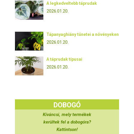
A legkedveltebb táprudak
2026.01.20.
Tápanyaghiány tünetei a növényeken
2026.01.20.
A táprudak típusai
2026.01.20.
DOBOGÓ
Kíváncsi, mely termékek
kerültek fel a dobogóra?
Kattintson!