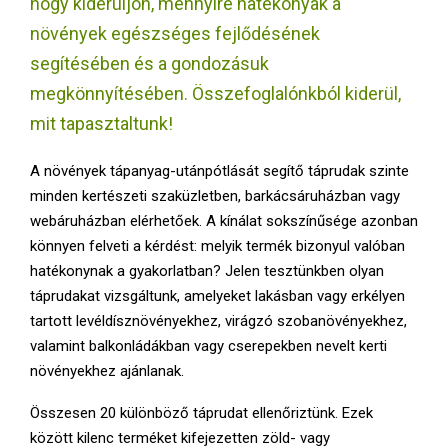
hogy kiderüljön, mennyire hatékonyak a
E
növények egészséges fejlődésének
N
segítésében és a gondozásuk
megkönnyítésében. Összefoglalónkból kiderül,
U
mit tapasztaltunk!
A növények tápanyag-utánpótlását segítő táprudak szinte
minden kertészeti szaküzletben, barkácsáruházban vagy
webáruházban elérhetőek. A kínálat sokszínűsége azonban
könnyen felveti a kérdést: melyik termék bizonyul valóban
hatékonynak a gyakorlatban? Jelen tesztünkben olyan
táprudakat vizsgáltunk, amelyeket lakásban vagy erkélyen
tartott levéldísznövényekhez, virágzó szobanövényekhez,
valamint balkonládákban vagy cserepekben nevelt kerti
növényekhez ajánlanak.
Összesen 20 különböző táprudat ellenőriztünk. Ezek
között kilenc terméket kifejezetten zöld- vagy