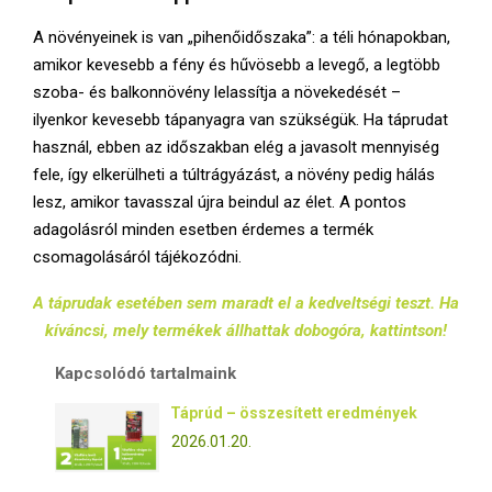
A növényeinek is van „pihenőidőszaka”: a téli hónapokban,
amikor kevesebb a fény és hűvösebb a levegő, a legtöbb
szoba- és balkonnövény lelassítja a növekedését –
ilyenkor kevesebb tápanyagra van szükségük. Ha táprudat
használ, ebben az időszakban elég a javasolt mennyiség
fele, így elkerülheti a túltrágyázást, a növény pedig hálás
lesz, amikor tavasszal újra beindul az élet. A pontos
adagolásról minden esetben érdemes a termék
csomagolásáról tájékozódni.
A táprudak esetében sem maradt el a kedveltségi teszt. Ha
kíváncsi, mely termékek állhattak dobogóra, kattintson!
Kapcsolódó tartalmaink
Táprúd – összesített eredmények
2026.01.20.