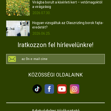
Virágba borult a kísérleti kert – vetőmagoktól
a virágzásig
2026.07.30.
Hogyan vizsgáltuk az Olaszrizling borok fajta-
eredetét?
2026.06.25.
Iratkozzon fel hírlevelünkre!
KÖZÖSSÉGI OLDALAINK
Adatvédelmi tájékoztató