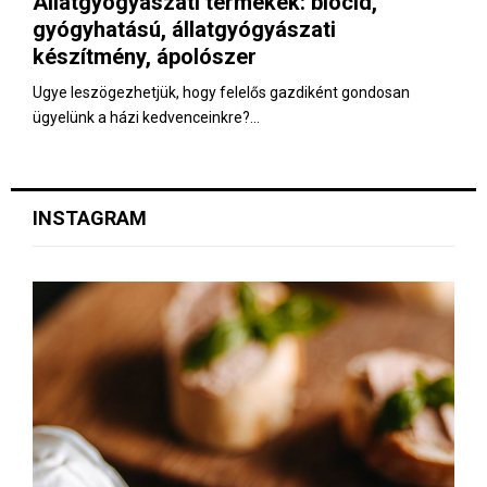
Állatgyógyászati termékek: biocid,
E
gyógyhatású, állatgyógyászati
készítmény, ápolószer
N
Ugye leszögezhetjük, hogy felelős gazdiként gondosan
ügyelünk a házi kedvenceinkre?...
U
INSTAGRAM