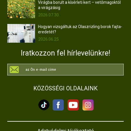
Virágba borult a kísérleti kert – vetőmagoktól
a virágzásig
2026.07.30.
Hogyan vizsgáltuk az Olaszrizling borok fajta-
eredetét?
2026.06.25.
Iratkozzon fel hírlevelünkre!
KÖZÖSSÉGI OLDALAINK
Adatvédelmi tájékoztató