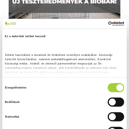
Ez a weboldal sütiket használ
Sütiket használunk a tartalmak és hirdetések személyre szabásához, közösségi 
funkciók biztosításához, valamint weboldalforgalmunk elemzéséhez. Ezenkívül 
közösségi média-, hirdető- és elemező partnereinkkel megosztjuk az Ön 
weboldalhasználatra vonatkozó adatait, akik kombinálhatják az adatokat más olyan 
adatokkal, amelyeket Ön adott meg számukra vagy az Ön által használt más 
szolgáltatásokból gyűjtöttek.
H
Adatkezelési tájékoztató
Elengedhetetlen
o
z
Beállítások
z
á
Statisztikai
j
á