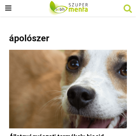
P
R
ápolószer
I
M
A
R
Y
M