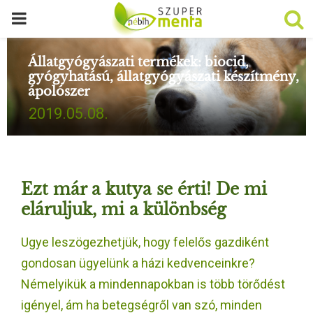
P
R
Állatgyógyászati termékek: biocid,
gyógyhatású, állatgyógyászati készítmény,
ápolószer
I
2019.05.08.
M
A
Ezt már a kutya se érti! De mi
R
eláruljuk, mi a különbség
Ugye leszögezhetjük, hogy felelős gazdiként
Y
gondosan ügyelünk a házi kedvenceinkre?
M
Némelyikük a mindennapokban is több törődést
igényel, ám ha betegségről van szó, minden