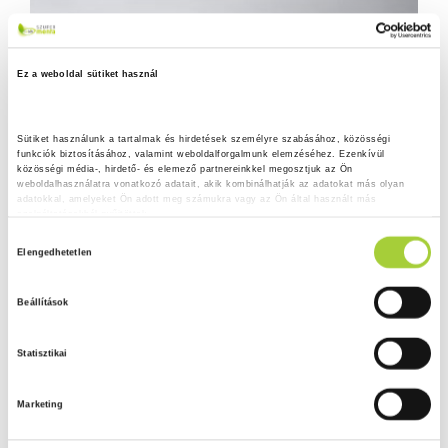
Ez a weboldal sütiket használ
Sütiket használunk a tartalmak és hirdetések személyre szabásához, közösségi 
funkciók biztosításához, valamint weboldalforgalmunk elemzéséhez. Ezenkívül 
közösségi média-, hirdető- és elemező partnereinkkel megosztjuk az Ön 
weboldalhasználatra vonatkozó adatait, akik kombinálhatják az adatokat más olyan 
adatokkal, amelyeket Ön adott meg számukra vagy az Ön által használt más 
szolgáltatásokból gyűjtöttek.
H
Adatkezelési tájékoztató
Elengedhetetlen
o
z
Beállítások
z
á
Statisztikai
j
á
Marketing
r
u