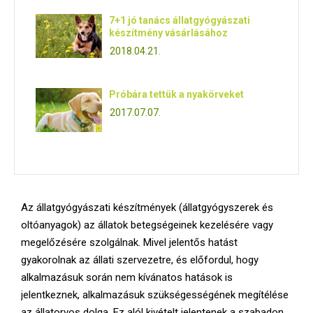
7+1 jó tanács állatgyógyászati
készítmény vásárlásához
2018.04.21.
Próbára tettük a nyakörveket
2017.07.07.
Az állatgyógyászati készítmények (állatgyógyszerek és
oltóanyagok) az állatok betegségeinek kezelésére vagy
megelőzésére szolgálnak. Mivel jelentős hatást
gyakorolnak az állati szervezetre, és előfordul, hogy
alkalmazásuk során nem kívánatos hatások is
jelentkeznek, alkalmazásuk szükségességének megítélése
az állatorvos dolga. Ez alól kivételt jelentenek a szabadon