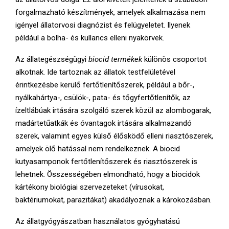
forgalmazható készítmények, amelyek alkalmazása nem
igényel állatorvosi diagnózist és felügyeletet. Ilyenek
például a bolha- és kullancs elleni nyakörvek.
Az állategészségügyi
biocid termékek
különös csoportot
alkotnak. Ide tartoznak az állatok testfelületével
érintkezésbe kerülő fertőtlenítőszerek, például a bőr-,
nyálkahártya-, csülök-, pata- és tőgyfertőtlenítők
,
az
ízeltlábúak irtására szolgáló szerek közül az alombogarak,
madártetűatkák és óvantagok irtására alkalmazandó
szerek, valamint egyes külső élősködő elleni riasztószerek,
amelyek ölő hatással nem rendelkeznek. A biocid
kutyasamponok fertőtlenítőszerek és riasztószerek is
lehetnek. Összességében elmondható, hogy a biocidok
kártékony biológiai szervezeteket (vírusokat,
baktériumokat, parazitákat) akadályoznak a károkozásban.
Az állatgyógyászatban használatos gyógyhatású