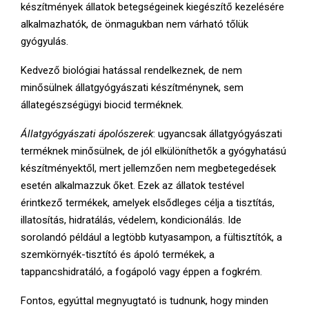
készítmények állatok betegségeinek kiegészítő kezelésére
alkalmazhatók, de önmagukban nem várható tőlük
gyógyulás.
Kedvező biológiai hatással rendelkeznek, de nem
minősülnek állatgyógyászati készítménynek, sem
állategészségügyi biocid terméknek.
Állatgyógyászati ápolószerek
: ugyancsak állatgyógyászati
terméknek minősülnek, de jól elkülöníthetők a gyógyhatású
készítményektől, mert jellemzően nem megbetegedések
esetén alkalmazzuk őket. Ezek az állatok testével
érintkező termékek, amelyek elsődleges célja a tisztítás,
illatosítás, hidratálás, védelem, kondicionálás. Ide
sorolandó például a legtöbb kutyasampon, a fültisztítók, a
szemkörnyék-tisztító és ápoló termékek, a
tappancshidratáló, a fogápoló vagy éppen a fogkrém.
Fontos, egyúttal megnyugtató is tudnunk, hogy minden