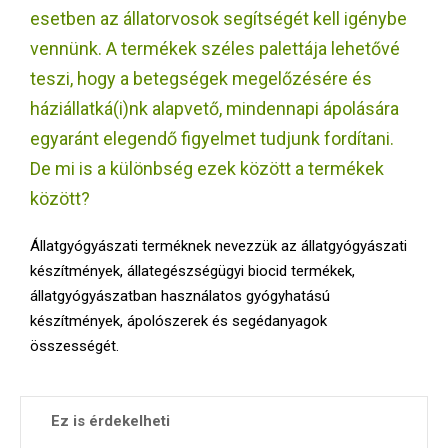
E
esetben az állatorvosok segítségét kell igénybe
vennünk. A termékek széles palettája lehetővé
N
teszi, hogy a betegségek megelőzésére és
háziállatká(i)nk alapvető, mindennapi ápolására
U
egyaránt elegendő figyelmet tudjunk fordítani.
De mi is a különbség ezek között a termékek
között?
Állatgyógyászati terméknek nevezzük az állatgyógyászati
készítmények, állategészségügyi biocid termékek,
állatgyógyászatban használatos gyógyhatású
készítmények, ápolószerek és segédanyagok
összességét.
Ez is érdekelheti