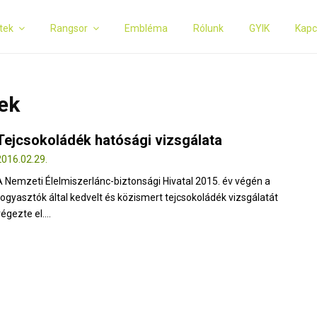
tek
Rangsor
Embléma
Rólunk
GYIK
Kapc
ek
Tejcsokoládék hatósági vizsgálata
2016.02.29.
A Nemzeti Élelmiszerlánc-biztonsági Hivatal 2015. év végén a
fogyasztók által kedvelt és közismert tejcsokoládék vizsgálatát
égezte el....