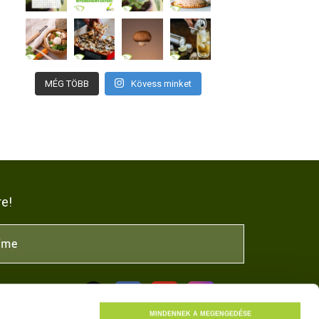
MÉG TÖBB
Kövess minket
re!
NK
MINDENNEK A MEGENGEDÉSE