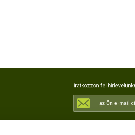
Iratkozzon fel hírlevelünk
KÖZÖSSÉGI OLDALAI