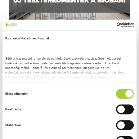
Ez a weboldal sütiket használ
Sütiket használunk a tartalmak és hirdetések személyre szabásához, közösségi 
funkciók biztosításához, valamint weboldalforgalmunk elemzéséhez. Ezenkívül 
közösségi média-, hirdető- és elemező partnereinkkel megosztjuk az Ön 
weboldalhasználatra vonatkozó adatait, akik kombinálhatják az adatokat más olyan 
adatokkal, amelyeket Ön adott meg számukra vagy az Ön által használt más 
szolgáltatásokból gyűjtöttek.
H
Adatkezelési tájékoztató
Elengedhetetlen
o
z
Beállítások
z
á
Statisztikai
j
á