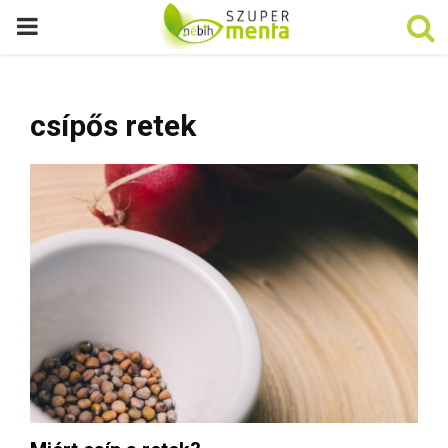
P
R
csípős retek
I
M
A
R
Y
M