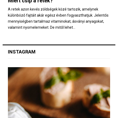
Miért csíp a retek?
E
A retek azon kevés zöldségek közé tartozik, amelynek
különböző fajtáit akár egész évben fogyaszthatjuk. Jelentős
N
mennyiségben tartalmaz vitaminokat, ásványi anyagokat,
valamint nyomelemeket. De mitől lehet...
U
INSTAGRAM