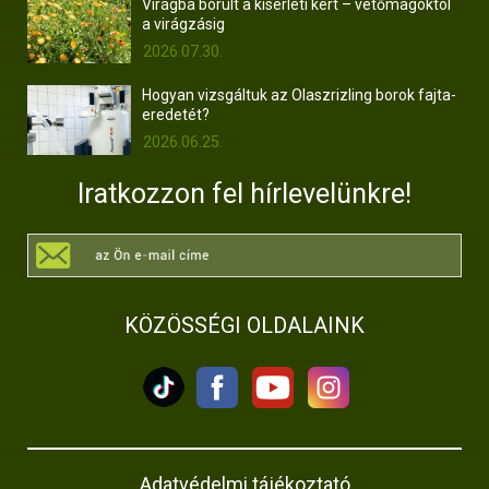
Virágba borult a kísérleti kert – vetőmagoktól
a virágzásig
2026.07.30.
Hogyan vizsgáltuk az Olaszrizling borok fajta-
eredetét?
2026.06.25.
Iratkozzon fel hírlevelünkre!
KÖZÖSSÉGI OLDALAINK
Adatvédelmi tájékoztató