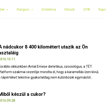
tek
Rangsor
Embléma
Rólunk
GYIK
Kapc
A nádcukor 8 400 kilométert utazik az Ön
asztaláig
2016.10.11.
Korábbi cikkünkben Antal Emese dietetikus, szociológus, a TÉT
Platform szakmai vezetője mondta el, hogy a karamellás ízen kívül,
a tápértéket tekintve gyakorlatilag nem különbözik egymástól...
Miből készül a cukor?
2016.09.28.