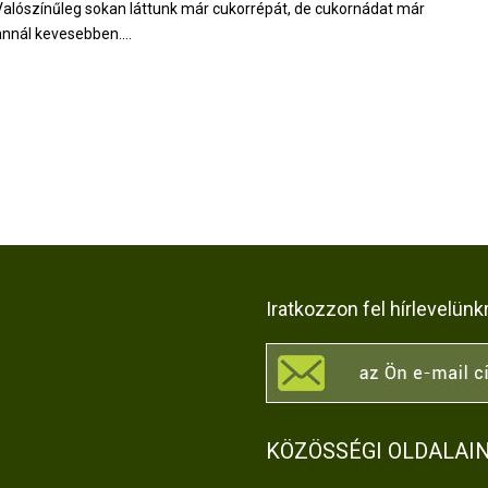
Valószínűleg sokan láttunk már cukorrépát, de cukornádat már
annál kevesebben....
Iratkozzon fel hírlevelünk
KÖZÖSSÉGI OLDALAI