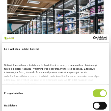
Ez a weboldal sütiket használ
Sütiket használunk a tartalmak és hirdetések személyre szabásához, közösségi 
funkciók biztosításához, valamint weboldalforgalmunk elemzéséhez. Ezenkívül 
közösségi média-, hirdető- és elemező partnereinkkel megosztjuk az Ön 
weboldalhasználatra vonatkozó adatait, akik kombinálhatják az adatokat más olyan 
adatokkal, amelyeket Ön adott meg számukra vagy az Ön által használt más 
szolgáltatásokból gyűjtöttek.
H
Adatkezelési tájékoztató
Elengedhetetlen
o
z
Beállítások
z