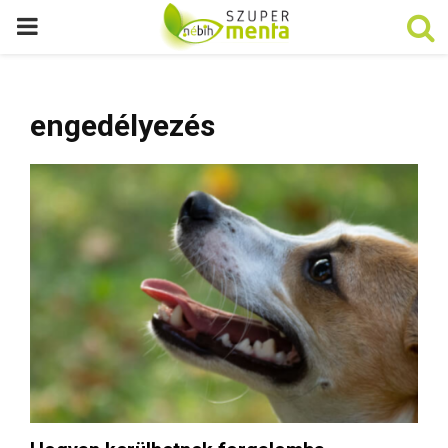
P
R
engedélyezés
I
M
A
R
Y
M