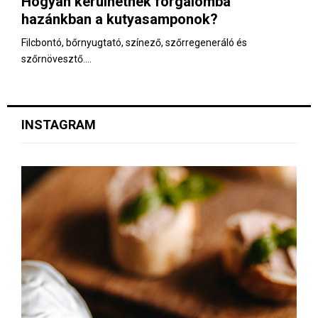
Hogyan kerülhetnek forgalomba
E
hazánkban a kutyasamponok?
N
Filcbontó, bőrnyugtató, színező, szőrregeneráló és
szőrnövesztő....
U
INSTAGRAM