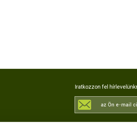
Iratkozzon fel hírlevelünk
KÖZÖSSÉGI OLDALAI