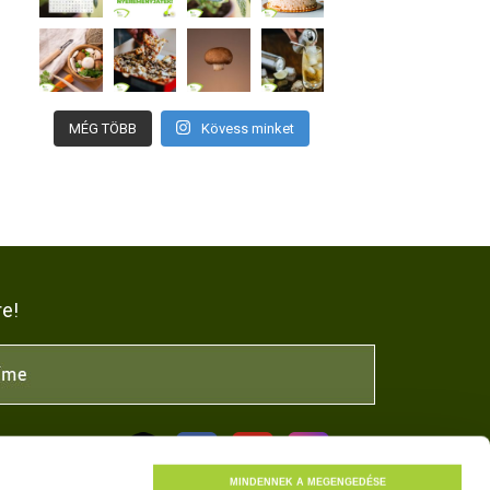
MÉG TÖBB
Kövess minket
re!
NK
MINDENNEK A MEGENGEDÉSE