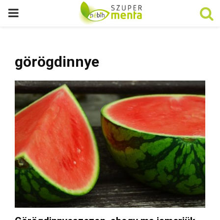
P
R
görögdinnye
I
M
A
R
Y
M