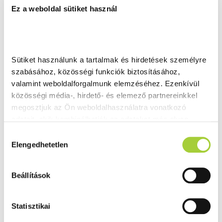
Ez a weboldal sütiket használ
Sütiket használunk a tartalmak és hirdetések személyre 
szabásához, közösségi funkciók biztosításához, 
valamint weboldalforgalmunk elemzéséhez. Ezenkívül 
közösségi média-, hirdető- és elemező partnereinkkel 
megosztjuk az Ön weboldalhasználatra vonatkozó 
adatait, akik kombinálhatják az adatokat más olyan 
adatokkal, amelyeket Ön adott meg számukra vagy az 
H
Ön által használt más szolgáltatásokból gyűjtöttek.
Elengedhetetlen
o
z
Adatkezelési tájékoztató
z
Beállítások
á
j
á
Statisztikai
r