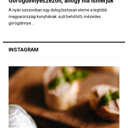
Görögdinnyeszezon, ahogy ma ismerjük
E
A nyári szezonban egy dolog biztosan eleme a legtöbb
magyarországi konyhának: a jól behűtött, mézédes
N
görögdinnye....
U
INSTAGRAM