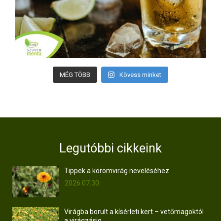
MÉG TÖBB
Kövess minket
Legutóbbi cikkeink
Tippek a körömvirág neveléséhez
2026.07.30.
Virágba borult a kísérleti kert – vetőmagoktól
a virágzásig