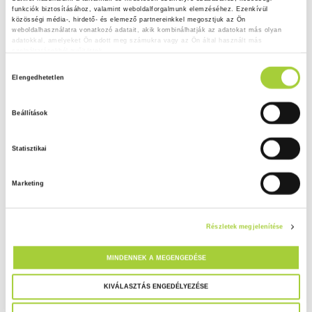
funkciók biztosításához, valamint weboldalforgalmunk elemzéséhez. Ezenkívül 
közösségi média-, hirdető- és elemező partnereinkkel megosztjuk az Ön 
weboldalhasználatra vonatkozó adatait, akik kombinálhatják az adatokat más olyan 
adatokkal, amelyeket Ön adott meg számukra vagy az Ön által használt más 
szolgáltatásokból gyűjtöttek.
H
Adatkezelési tájékoztató
Elengedhetetlen
o
z
Beállítások
z
á
Statisztikai
j
á
Marketing
r
u
l
Részletek megjelenítése
á
s
MINDENNEK A MEGENGEDÉSE
k
i
KIVÁLASZTÁS ENGEDÉLYEZÉSE
v