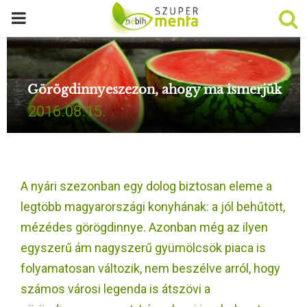
P
R
Görögdinnyeszezon, ahogy ma ismerjük
I
2016.08.15.
M
A
A nyári szezonban egy dolog biztosan eleme a
R
legtöbb magyarországi konyhának: a jól behűtött,
mézédes görögdinnye. Azonban még az ilyen
Y
egyszerű ám nagyszerű gyümölcsök piaca is
folyamatosan változik, nem beszélve arról, hogy
M
számos városi legenda is átszövi a