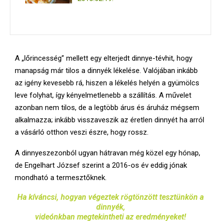
A „lőrincesség” mellett egy elterjedt dinnye-tévhit, hogy
manapság már tilos a dinnyék lékelése. Valójában inkább
az igény kevesebb rá, hiszen a lékelés helyén a gyümölcs
leve folyhat, így kényelmetlenebb a szállítás. A művelet
azonban nem tilos, de a legtöbb árus és áruház mégsem
alkalmazza; inkább visszaveszik az éretlen dinnyét ha arról
a vásárló otthon veszi észre, hogy rossz.
A dinnyeszezonból ugyan hátravan még közel egy hónap,
de Engelhart József szerint a 2016-os év eddig jónak
mondható a termesztőknek.
Ha kíváncsi, hogyan végeztek rögtönzött tesztünkön a
dinnyék,
videónkban megtekintheti az eredményeket!