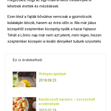
lehetnek érettek és mézédesek.
Ezen kívül a fajták bővülése nemcsak a gyümölcsök
külalakján látszik, hanem az érési időn is. Ma már július
közepétől szeptember közepéig nyúlik a hazai fajtasor.
Tehát a Lőrinc nap már nem azt jelenti, mint régen, hiszen
szeptember közepén is kiváló dinnyéket tudunk szüretelni.
Ez is érdekelheti
Hidegen ajánljuk
2018.08.23.
Kandírozott narancs – összesített
eredmények
2015.02.19.