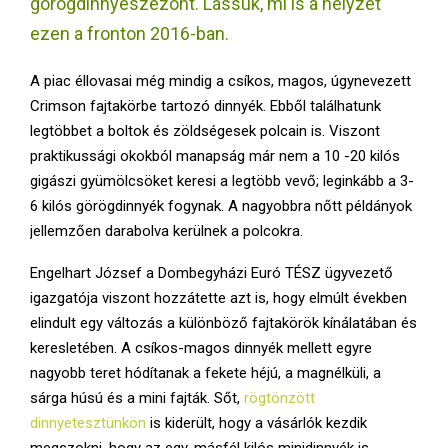
görögdinnyeszezont. Lássuk, mi is a helyzet
E
ezen a fronton 2016-ban.
N
A piac éllovasai még mindig a csíkos, magos, úgynevezett
Crimson fajtakörbe tartozó dinnyék. Ebből találhatunk
U
legtöbbet a boltok és zöldségesek polcain is. Viszont
praktikussági okokból manapság már nem a 10 -20 kilós
gigászi gyümölcsöket keresi a legtöbb vevő; leginkább a 3-
6 kilós görögdinnyék fogynak. A nagyobbra nőtt példányok
jellemzően darabolva kerülnek a polcokra.
Engelhart József a Dombegyházi Euró TÉSZ ügyvezető
igazgatója viszont hozzátette azt is, hogy elmúlt években
elindult egy változás a különböző fajtakörök kínálatában és
keresletében. A csíkos-magos dinnyék mellett egyre
nagyobb teret hódítanak a fekete héjú, a magnélküli, a
sárga húsú és a mini fajták. Sőt,
rögtönzött
dinnyetesztünkön
is kiderült, hogy a vásárlók kezdik
megszokni, hogy az egy-másfél kilós minidinnyék is