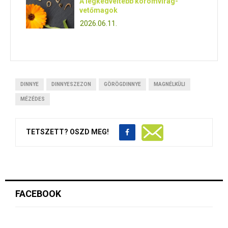
A legkedveltebb körömvirág-
vetőmagok
2026.06.11.
DINNYE
DINNYESZEZON
GÖRÖGDINNYE
MAGNÉLKÜLI
MÉZÉDES
TETSZETT? OSZD MEG!
FACEBOOK