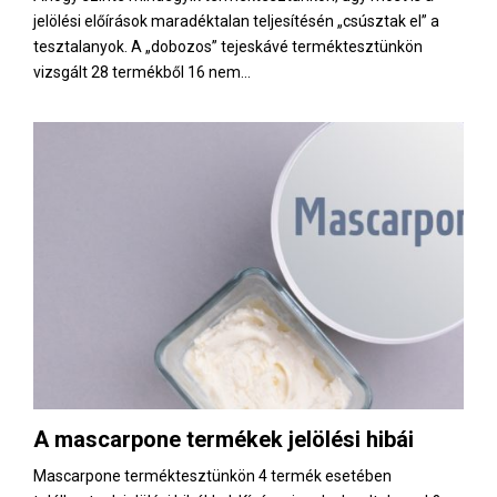
jelölési előírások maradéktalan teljesítésén „csúsztak el” a
tesztalanyok. A „dobozos” tejeskávé terméktesztünkön
vizsgált 28 termékből 16 nem...
A mascarpone termékek jelölési hibái
Mascarpone terméktesztünkön 4 termék esetében