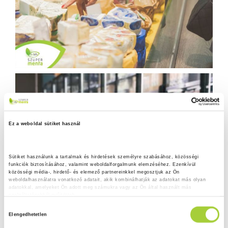
Ez a weboldal sütiket használ
Sütiket használunk a tartalmak és hirdetések személyre szabásához, közösségi 
funkciók biztosításához, valamint weboldalforgalmunk elemzéséhez. Ezenkívül 
közösségi média-, hirdető- és elemező partnereinkkel megosztjuk az Ön 
weboldalhasználatra vonatkozó adatait, akik kombinálhatják az adatokat más olyan 
adatokkal, amelyeket Ön adott meg számukra vagy az Ön által használt más 
szolgáltatásokból gyűjtöttek.
H
Adatkezelési tájékoztató
Elengedhetetlen
o