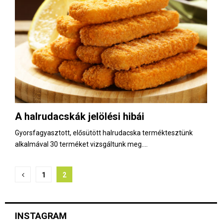
A halrudacskák jelölési hibái
Gyorsfagyasztott, elősütött halrudacska terméktesztünk
alkalmával 30 terméket vizsgáltunk meg....
B
1
2
e
j
INSTAGRAM