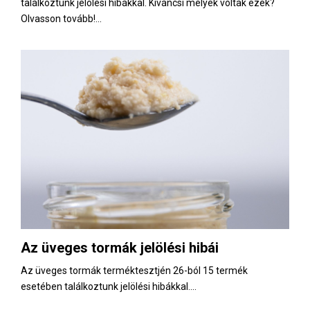
találkoztunk jelölési hibákkal. Kíváncsi melyek voltak ezek?
Olvasson tovább!...
Az üveges tormák jelölési hibái
Az üveges tormák terméktesztjén 26-ból 15 termék
esetében találkoztunk jelölési hibákkal....