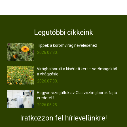
Legutóbbi cikkeink
Tippek a körömvirág neveléséhez
2026.07.30.
Virágba borult a kísérleti kert – vetőmagoktól
a virágzásig
2026.07.30.
Hogyan vizsgáltuk az Olaszrizling borok fajta-
eredetét?
2026.06.25.
Iratkozzon fel hírlevelünkre!