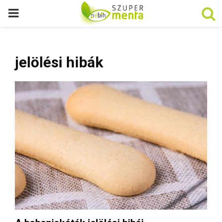
P
R
jelölési hibák
I
M
A
R
Y
M