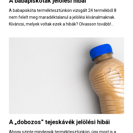
A babapiskóták jelölési hibái
E
A babapiskóta terméktesztünkön vizsgált 24 termékből 8
nem felelt meg maradéktalanul a jelölési kívánalmaknak.
N
Kíváncsi, melyek voltak ezek a hibák? Olvasson tovább!...
U
A „dobozos” tejeskávék jelölési hibái
Ahogy szinte mindegyik terméktesztünkön, úgy most is a