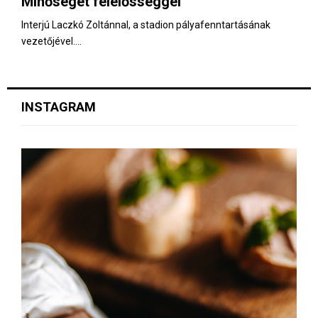
Minőséget felelősséggel
E
Interjú Laczkó Zoltánnal, a stadion pályafenntartásának
vezetőjével....
N
U
INSTAGRAM