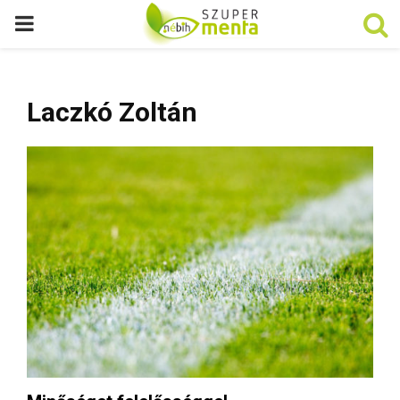
P
R
Laczkó Zoltán
I
M
A
R
Y
M