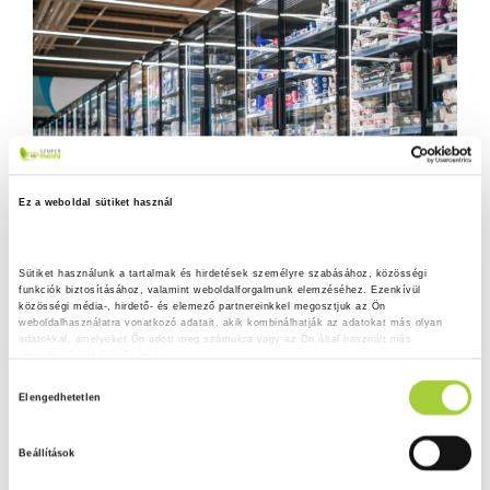
Ez a weboldal sütiket használ
Sütiket használunk a tartalmak és hirdetések személyre szabásához, közösségi 
funkciók biztosításához, valamint weboldalforgalmunk elemzéséhez. Ezenkívül 
közösségi média-, hirdető- és elemező partnereinkkel megosztjuk az Ön 
weboldalhasználatra vonatkozó adatait, akik kombinálhatják az adatokat más olyan 
adatokkal, amelyeket Ön adott meg számukra vagy az Ön által használt más 
szolgáltatásokból gyűjtöttek.
H
Adatkezelési tájékoztató
Elengedhetetlen
o
z
Beállítások
z
á