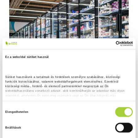
Ez a weboldal sütiket használ
Sütiket használunk a tartalmak és hirdetések személyre szabásához, közösségi 
funkciók biztosításához, valamint weboldalforgalmunk elemzéséhez. Ezenkívül 
közösségi média-, hirdető- és elemező partnereinkkel megosztjuk az Ön 
weboldalhasználatra vonatkozó adatait, akik kombinálhatják az adatokat más olyan 
adatokkal, amelyeket Ön adott meg számukra vagy az Ön által használt más 
szolgáltatásokból gyűjtöttek.
H
Adatkezelési tájékoztató
Elengedhetetlen
o
z
Beállítások
z
á