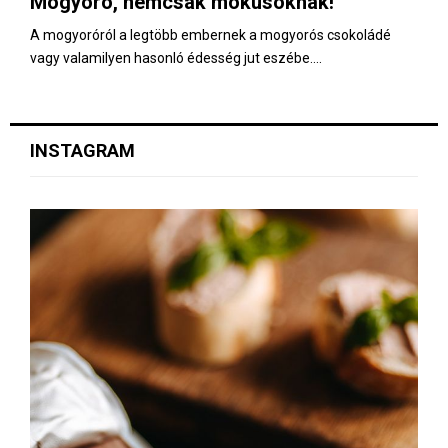
Mogyoró, nemcsak mókusoknak!
E
A mogyoróról a legtöbb embernek a mogyorós csokoládé
vagy valamilyen hasonló édesség jut eszébe....
N
U
INSTAGRAM