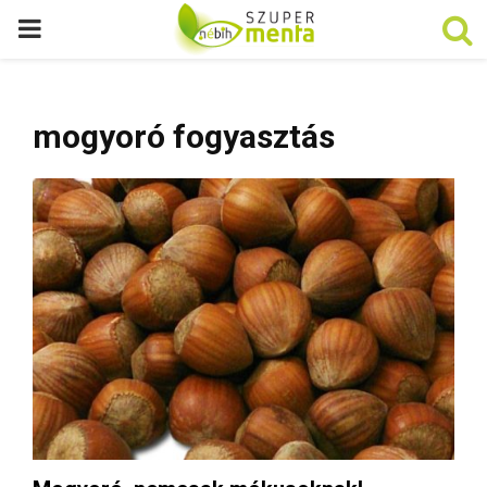
P
R
mogyoró fogyasztás
I
M
A
R
Y
M