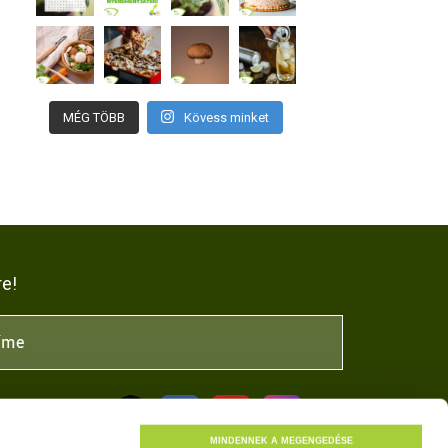
MÉG TÖBB
Kövess minket
re!
NK
MINDENNEK A MEGENGEDÉSE