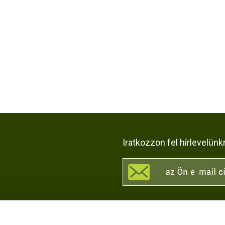
Iratkozzon fel hírlevelünk
KÖZÖSSÉGI OLDALAI