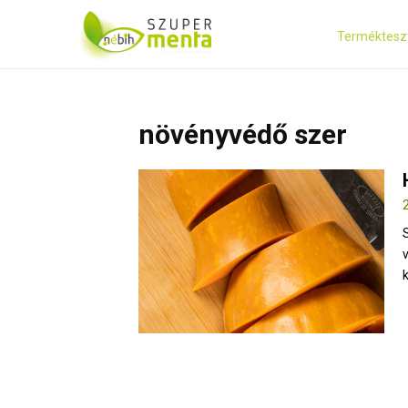
Terméktesz
növényvédő szer
k