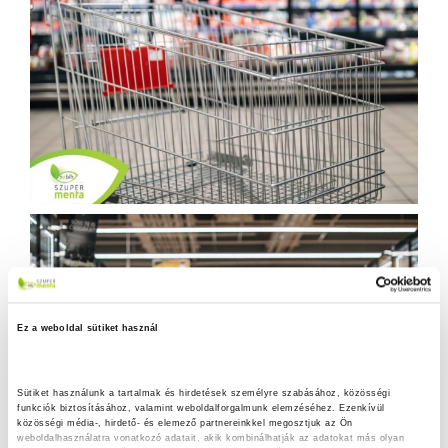
Ez a weboldal sütiket használ
Sütiket használunk a tartalmak és hirdetések személyre szabásához, közösségi 
funkciók biztosításához, valamint weboldalforgalmunk elemzéséhez. Ezenkívül 
közösségi média-, hirdető- és elemező partnereinkkel megosztjuk az Ön 
weboldalhasználatra vonatkozó adatait, akik kombinálhatják az adatokat más olyan 