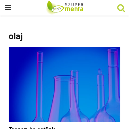
P
R
olaj
I
M
A
R
Y
M