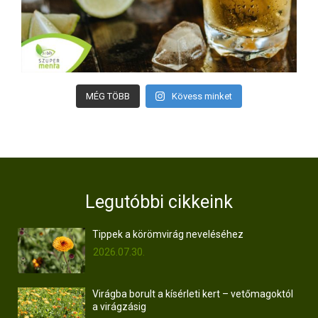
MÉG TÖBB
Kövess minket
Legutóbbi cikkeink
Tippek a körömvirág neveléséhez
2026.07.30.
Virágba borult a kísérleti kert – vetőmagoktól
a virágzásig