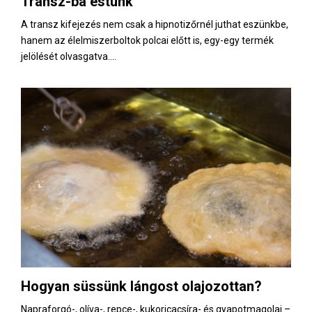
Transz-ba estünk
E
A transz kifejezés nem csak a hipnotizőrnél juthat eszünkbe,
hanem az élelmiszerboltok polcai előtt is, egy-egy termék
N
jelölését olvasgatva....
U
Hogyan süssünk lángost olajozottan?
Napraforgó-, olíva-, repce-, kukoricacsíra- és gyapotmagolaj –