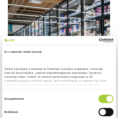
Ez a weboldal sütiket használ
Sütiket használunk a tartalmak és hirdetések személyre szabásához, közösségi 
funkciók biztosításához, valamint weboldalforgalmunk elemzéséhez. Ezenkívül 
közösségi média-, hirdető- és elemező partnereinkkel megosztjuk az Ön 
weboldalhasználatra vonatkozó adatait, akik kombinálhatják az adatokat más olyan 
adatokkal, amelyeket Ön adott meg számukra vagy az Ön által használt más 
szolgáltatásokból gyűjtöttek.
H
Adatkezelési tájékoztató
Elengedhetetlen
o
z
Beállítások
z