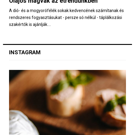
Olajos magvak az étrendünkben
E
A dió- és a mogyorófélék sokak kedvencének számítanak és
rendszeres fogyasztásukat - persze só nélkül - táplálkozási
N
szakértők is ajánlják....
U
INSTAGRAM