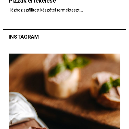
Pizzák értékelése
E
Házhoz szállított készétel termékteszt....
N
U
INSTAGRAM