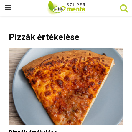
P
R
Pizzák értékelése
I
M
A
R
Y
M