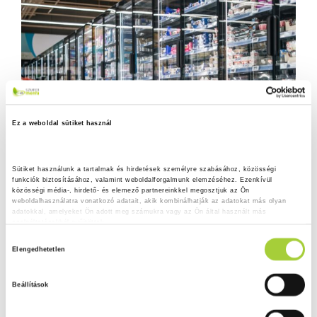
Ez a weboldal sütiket használ
Sütiket használunk a tartalmak és hirdetések személyre szabásához, közösségi 
funkciók biztosításához, valamint weboldalforgalmunk elemzéséhez. Ezenkívül 
közösségi média-, hirdető- és elemező partnereinkkel megosztjuk az Ön 
weboldalhasználatra vonatkozó adatait, akik kombinálhatják az adatokat más olyan 
adatokkal, amelyeket Ön adott meg számukra vagy az Ön által használt más 
szolgáltatásokból gyűjtöttek.
H
Adatkezelési tájékoztató
Elengedhetetlen
o
z
Beállítások
z
á