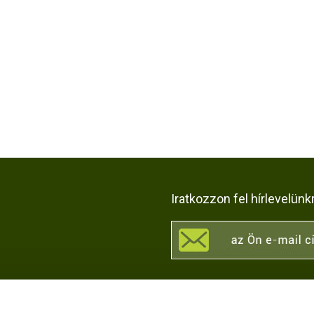
Iratkozzon fel hírlevelünk
KÖZÖSSÉGI OLDALAI