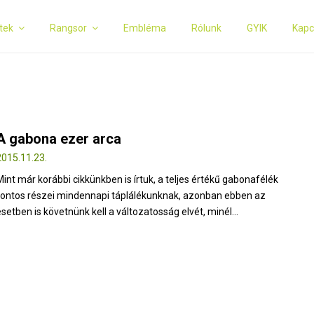
tek
Rangsor
Embléma
Rólunk
GYIK
Kapc
A gabona ezer arca
2015.11.23.
Mint már korábbi cikkünkben is írtuk, a teljes értékű gabonafélék
fontos részei mindennapi táplálékunknak, azonban ebben az
esetben is követnünk kell a változatosság elvét, minél...