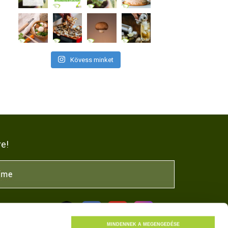
Kövess minket
re!
NK
MINDENNEK A MEGENGEDÉSE