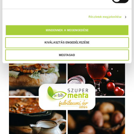
u
l
Részletek megjelenítése
á
s
MINDENNEK A MEGENGEDÉSE
k
i
KIVÁLASZTÁS ENGEDÉLYEZÉSE
v
MEGTAGAD
á
l
a
s
z
t
á
s
a