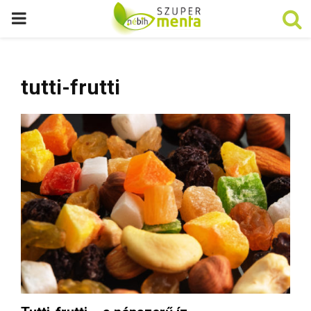
P
R
tutti-frutti
I
M
A
R
Y
M