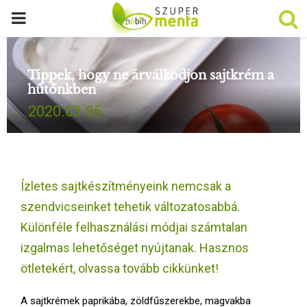
P
R
Tippek, hogy ne árválkodjon sajtkrém a
hűtőnkben
I
2020.03.05.
M
A
Ízletes sajtkészítményeink nemcsak a
R
szendvicseinket tehetik változatosabbá.
Különféle felhasználási módjai számtalan
Y
izgalmas lehetőséget nyújtanak. Hasznos
ötletekért, olvassa tovább cikkünket!
M
A sajtkrémek paprikába, zöldfűszerekbe, magvakba