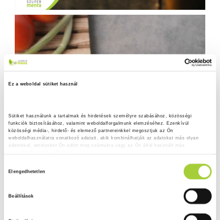
Ez a weboldal sütiket használ
Sütiket használunk a tartalmak és hirdetések személyre szabásához, közösségi 
funkciók biztosításához, valamint weboldalforgalmunk elemzéséhez. Ezenkívül 
közösségi média-, hirdető- és elemező partnereinkkel megosztjuk az Ön 
weboldalhasználatra vonatkozó adatait, akik kombinálhatják az adatokat más olyan 
adatokkal, amelyeket Ön adott meg számukra vagy az Ön által használt más 
szolgáltatásokból gyűjtöttek.
H
Adatkezelési tájékoztató
Elengedhetetlen
o
z
Beállítások
z
á