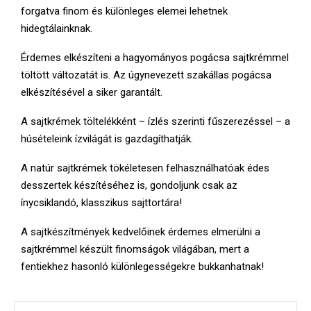
E
forgatva finom és különleges elemei lehetnek
hidegtálainknak.
N
Érdemes elkészíteni a hagyományos pogácsa sajtkrémmel
töltött változatát is. Az úgynevezett szakállas pogácsa
U
elkészítésével a siker garantált.
A sajtkrémek töltelékként – ízlés szerinti fűszerezéssel – a
húsételeink ízvilágát is gazdagíthatják.
A natúr sajtkrémek tökéletesen felhasználhatóak édes
desszertek készítéséhez is, gondoljunk csak az
ínycsiklandó, klasszikus sajttortára!
A sajtkészítmények kedvelőinek érdemes elmerülni a
sajtkrémmel készült finomságok világában, mert a
fentiekhez hasonló különlegességekre bukkanhatnak!