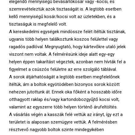
elegendő mennyiségű bevásárlókosár vagy -kocsi, és
szemrevételeztük azok tisztaságát is. A legtöbb esetben
kellő mennyiségű kosár/kocsi volt az üzletekben, és a
tisztaságuk is megfelelő volt.
A kereskedelmi egységek mindössze felét ítéltük tisztának,
ugyanis több helyen találkoztunk koszos felülettel vagy
ragadós padlóval. Megnyugtató, hogy kártevőkre utaló jelek
viszont nem voltak. A felmérésünk ideje alatt egy-egy
helyen éppen takarítást végeztek, azonban nem hívták fel a
figyelmet a csúszós felületre az erre szolgáló táblával.
A sorok átjárhatóságát a legtöbb esetben megfelelőnek
ítéltük, ám a boltok egyötödében bizonyos sorok között
nehezen jutottunk át. Ennek oka főként a hosszabb időre
otthagyott raklap és/vagy kartondobozgyűjtő kocsi volt,
valamint az egyszerre több helyen történő árufeltöltés.
A vásárlás végén a kasszák felé vettük az irányt, így ezt a
területet is alaposan szemügyre vettük. A felmérésben
résztvevő nagyobb boltok szinte mindegyikében