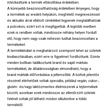
intézkedtünk a termék eltávolítása érdekében.
A könnyebb beazonosíthatóság érdekében lényeges, hogy
a termékek az eredeti helyükön, megfelelő megnevezéssel
és aktuális árral ellátott címkékkel legyenek megtalálhatóak
a polcokon, ezért ezt is megfigyeltük. A legtöbb esetben
ezek is rendben voltak, mindössze néhány helyen fordult
elő, hogy nem vagy csak nehezen tudtuk beazonosítani a
termékeket.
A termékkínálat is meghatározó szempont lehet az üzletek
kiválasztásában, ezért erre is figyelmet fordítottunk. Szinte
minden boltban találkoztunk brand és saját márkás
termékekkel, de általánosságban elmondható, hogy a
brand márkák előfordulása a jellemzőbb. A boltok jelentős
részénél elérhetőek voltak speciális, például vegán, cukor-,
glutén- és/vagy laktózmentes élelmiszerek a tejtermékek
között, azonban ezek mindössze az ellenőrzött üzletek
felénél voltak jól látható módon elkülönítve a többi
terméktől.