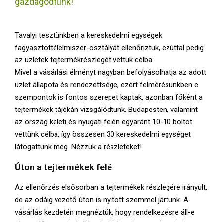
gazdagodtunk!
E
N
Tavalyi tesztünkben a kereskedelmi egységek
fagyasztottélelmiszer-osztályát ellenőriztük, ezúttal pedig
U
az üzletek tejtermékrészlegét vettük célba.
Mivel a vásárlási élményt nagyban befolyásolhatja az adott
üzlet állapota és rendezettsége, ezért felmérésünkben e
szempontok is fontos szerepet kaptak, azonban főként a
tejtermékek tájékán vizsgálódtunk. Budapesten, valamint
az ország keleti és nyugati felén egyaránt 10-10 boltot
vettünk célba, így összesen 30 kereskedelmi egységet
látogattunk meg. Nézzük a részleteket!
Úton a tejtermékek felé
Az ellenőrzés elsősorban a tejtermékek részlegére irányult,
de az odáig vezető úton is nyitott szemmel jártunk. A
vásárlás kezdetén megnéztük, hogy rendelkezésre áll-e