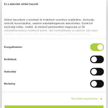
Ez a weboldal sütiket használ
Sütiket használunk a tartalmak és hirdetések személyre szabásához, közösségi 
funkciók biztosításához, valamint weboldalforgalmunk elemzéséhez. Ezenkívül 
közösségi média-, hirdető- és elemező partnereinkkel megosztjuk az Ön 
weboldalhasználatra vonatkozó adatait, akik kombinálhatják az adatokat más olyan 
adatokkal, amelyeket Ön adott meg számukra vagy az Ön által használt más 
szolgáltatásokból gyűjtöttek.
H
Adatkezelési tájékoztató
Elengedhetetlen
o
z
Beállítások
z
á
Statisztikai
j
á
Marketing
r
u
l
Részletek megjelenítése
á
s