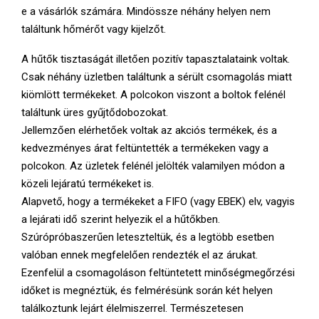
e a vásárlók számára. Mindössze néhány helyen nem
találtunk hőmérőt vagy kijelzőt.
A hűtők tisztaságát illetően pozitív tapasztalataink voltak.
Csak néhány üzletben találtunk a sérült csomagolás miatt
kiömlött termékeket. A polcokon viszont a boltok felénél
találtunk üres gyűjtődobozokat.
Jellemzően elérhetőek voltak az akciós termékek, és a
kedvezményes árat feltüntették a termékeken vagy a
polcokon. Az üzletek felénél jelölték valamilyen módon a
közeli lejáratú termékeket is.
Alapvető, hogy a termékeket a FIFO (vagy EBEK) elv, vagyis
a lejárati idő szerint helyezik el a hűtőkben.
Szúrópróbaszerűen leteszteltük, és a legtöbb esetben
valóban ennek megfelelően rendezték el az árukat.
Ezenfelül a csomagoláson feltüntetett minőségmegőrzési
időket is megnéztük, és felmérésünk során két helyen
találkoztunk lejárt élelmiszerrel. Természetesen