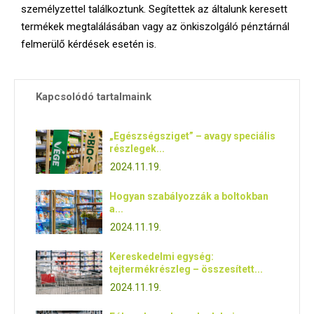
személyzettel találkoztunk. Segítettek az általunk keresett
termékek megtalálásában vagy az önkiszolgáló pénztárnál
felmerülő kérdések esetén is.
Kapcsolódó tartalmaink
„Egészségsziget” – avagy speciális
részlegek...
2024.11.19.
Hogyan szabályozzák a boltokban
a...
2024.11.19.
Kereskedelmi egység:
tejtermékrészleg – összesített...
2024.11.19.