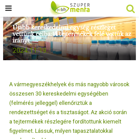
P
R
Újabb kereskedelmi egység részleget
vettünk célba: A tejtermékek felé vettük az
irányt
I
2024.11.19.
M
A
A vármegyeszékhelyek és más nagyobb városok
R
összesen 30 kereskedelmi egységében
(felmérés jelleggel) ellenőriztük a
Y
rendezettséget és a tisztaságot. Az akció során
a tejtermékek részlegére fordítottunk kiemelt
M
figyelmet. Lássuk, milyen tapasztalatokkal