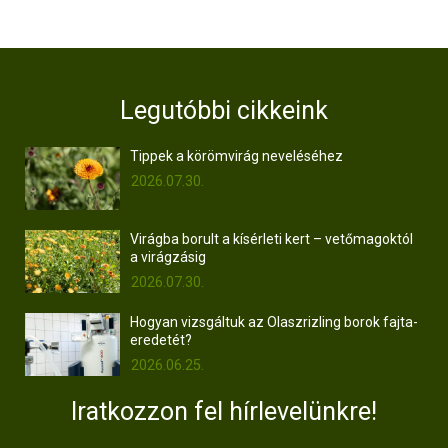
Legutóbbi cikkeink
Tippek a körömvirág neveléséhez
2026.07.30.
Virágba borult a kísérleti kert – vetőmagoktól
a virágzásig
2026.07.30.
Hogyan vizsgáltuk az Olaszrizling borok fajta-
eredetét?
2026.06.25.
Iratkozzon fel hírlevelünkre!