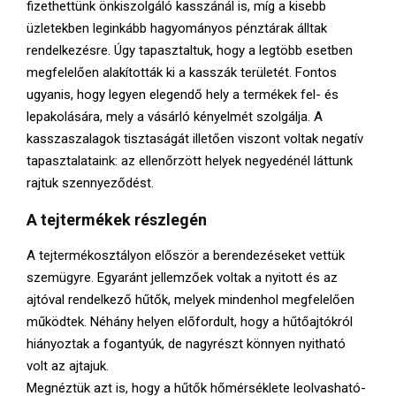
fizethettünk önkiszolgáló kasszánál is, míg a kisebb
üzletekben leginkább hagyományos pénztárak álltak
rendelkezésre. Úgy tapasztaltuk, hogy a legtöbb esetben
megfelelően alakították ki a kasszák területét. Fontos
ugyanis, hogy legyen elegendő hely a termékek fel- és
lepakolására, mely a vásárló kényelmét szolgálja. A
kasszaszalagok tisztaságát illetően viszont voltak negatív
tapasztalataink: az ellenőrzött helyek negyedénél láttunk
rajtuk szennyeződést.
A tejtermékek részlegén
A tejtermékosztályon először a berendezéseket vettük
szemügyre. Egyaránt jellemzőek voltak a nyitott és az
ajtóval rendelkező hűtők, melyek mindenhol megfelelően
működtek. Néhány helyen előfordult, hogy a hűtőajtókról
hiányoztak a fogantyúk, de nagyrészt könnyen nyitható
volt az ajtajuk.
Megnéztük azt is, hogy a hűtők hőmérséklete leolvasható-