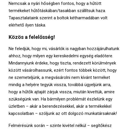
Nemcsak a nyári hőségben fontos, hogy a hűtött
termékeket hűtőtáskában/tasakban szállítsuk haza.
Tapasztalataink szerint a boltok kétharmadában volt
elérhető ilyen táska.
Közös a felelősség!
Ne feledjük, hogy mi, vásárlók is nagyban hozzájárulhatunk
ahhoz, hogy milyen egy kereskedelmi egység eladótere.
Mindannyiunk érdeke, hogy tiszta, rendezett körülmények
között vásárolhassunk, ezért fontos többek között, hogy
ne szemeteljünk, a megvásárolni nem kívánt terméket
mindig a helyére tegyük vissza, továbbá ügyeljünk arra,
hogy a hűtők ajtaját zárjuk vissza, miután kivettük, amire
szükségünk van. Ha bármilyen problémát észlelünk egy
üzletben – akár a berendezésekkel, akár a termékekkel
kapcsolatban – szóljunk az ott dolgozó munkatársaknak!
Felmérésünk során – szinte kivétel nélkül – segítőkész