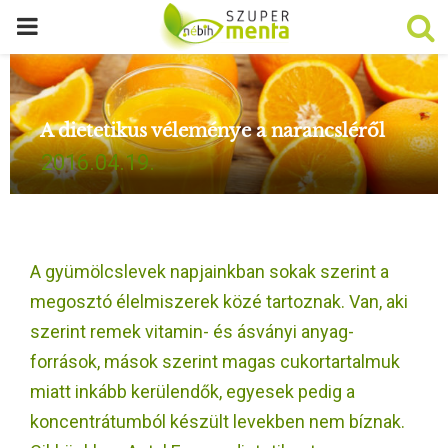
P
R
A dietetikus véleménye a narancsléről
I
2016.04.19.
M
A
A gyümölcslevek napjainkban sokak szerint a
R
megosztó élelmiszerek közé tartoznak. Van, aki
szerint remek vitamin- és ásványi anyag-
Y
források, mások szerint magas cukortartalmuk
miatt inkább kerülendők, egyesek pedig a
M
koncentrátumból készült levekben nem bíznak.