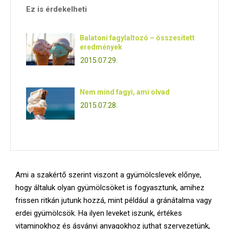
Ez is érdekelheti
Balatoni fagylaltozó – összesített
eredmények
2015.07.29.
Nem mind fagyi, ami olvad
2015.07.28.
Ami a szakértő szerint viszont a gyümölcslevek előnye,
hogy általuk olyan gyümölcsöket is fogyasztunk, amihez
frissen ritkán jutunk hozzá, mint például a gránátalma vagy
erdei gyümölcsök. Ha ilyen leveket iszunk, értékes
vitaminokhoz és ásványi anyagokhoz juthat szervezetünk,