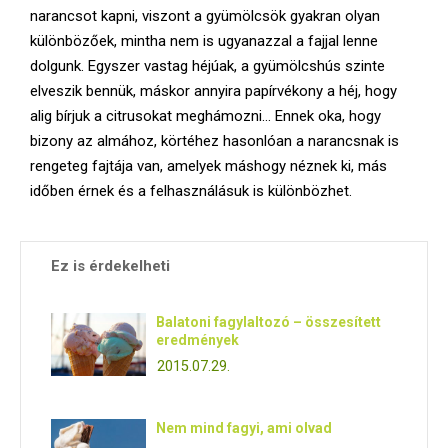
E
narancsot kapni, viszont a gyümölcsök gyakran olyan
különbözőek, mintha nem is ugyanazzal a fajjal lenne
N
dolgunk. Egyszer vastag héjúak, a gyümölcshús szinte
elveszik bennük, máskor annyira papírvékony a héj, hogy
U
alig bírjuk a citrusokat meghámozni… Ennek oka, hogy
bizony az almához, körtéhez hasonlóan a narancsnak is
rengeteg fajtája van, amelyek máshogy néznek ki, más
időben érnek és a felhasználásuk is különbözhet.
Ez is érdekelheti
Balatoni fagylaltozó – összesített
eredmények
2015.07.29.
Nem mind fagyi, ami olvad