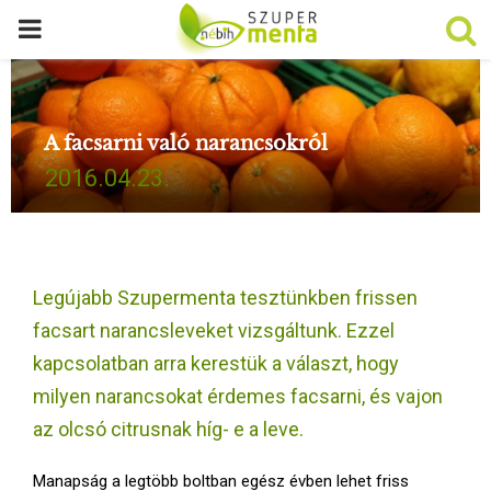
P
R
A facsarni való narancsokról
I
2016.04.23.
M
A
Legújabb Szupermenta tesztünkben frissen
R
facsart narancsleveket vizsgáltunk. Ezzel
kapcsolatban arra kerestük a választ, hogy
Y
milyen narancsokat érdemes facsarni, és vajon
az olcsó citrusnak híg- e a leve.
M
Manapság a legtöbb boltban egész évben lehet friss