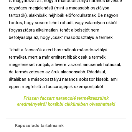
A magyarázat az, hogy a másodosztályú narancs kevésbé
egységes megjelenésű (mint a magasabb osztályba
tartozók), alakhibák, héjhibák előfordulhatnak. De nagyon
fontos, hogy sosem lehet rohadt, vagy valamilyen okból
fogyasztásra alkalmatlan, tehát a belsejét nem
befolyásolja az, hogy „csak” másodosztályú a termék.
Tehát a facsarók azért használnak másodosztályú
terméket, mert a már említett hibák csak a termék
megjelenését rontják, a levére viszont nincsenek hatással,
de természetesen az áruk alacsonyabb. Ráadásul,
általában a másodosztályú narancs sokszor kisebb, ami
éppen megfelelő a facsarógépek szempontjából.
Frissen facsart narancslé terméktesztünk
eredményeiről korábbi cikkünkben olvashatnak!
Kapcsolódó tartalmaink