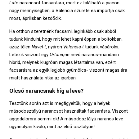
Late
narancsot facsarásra, mert ez található a piacon
nagy mennyiségben, a Valencia szürete és importja csak
most, áprilisban kezdődik.
Ha otthon szeretnénk facsarni, leginkább csak abból
tudunk kiindulni, hogy mit lehet kapni éppen a boltokban,
azaz télen
Navel-t
, nyáron
Valencia-t
tudunk vásárolni.
Létezik viszont egy
Ortanique
nevű narancs-mandarin
hibrid, melynek kiugróan magas létartalma van, ezért
facsarásra az egyik legjobb gyümölcs- viszont magas ára
miatt használata ritka az iparban.
Olcsó narancsnak híg a leve?
Tesztünk során azt is megfigyeltük, hogy a helyek
másodosztályú narancsot használtak facsarásra. Viszont
aggodalomra semmi ok! A másodosztályú narancs leve
ugyanolyan kiváló, mint az első osztályúé!