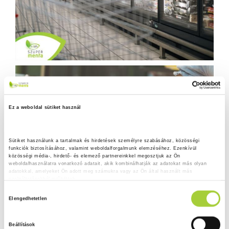
Ez a weboldal sütiket használ
Sütiket használunk a tartalmak és hirdetések személyre szabásához, közösségi 
funkciók biztosításához, valamint weboldalforgalmunk elemzéséhez. Ezenkívül 
közösségi média-, hirdető- és elemező partnereinkkel megosztjuk az Ön 
weboldalhasználatra vonatkozó adatait, akik kombinálhatják az adatokat más olyan 
adatokkal, amelyeket Ön adott meg számukra vagy az Ön által használt más 
szolgáltatásokból gyűjtöttek.
H
Adatkezelési tájékoztató
Elengedhetetlen
o
z
Beállítások
z