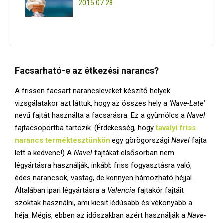
2015.07.28.
Facsarható-e az étkezési narancs?
A frissen facsart narancsleveket készítő helyek
vizsgálatakor azt láttuk, hogy az összes hely a
’Nave-Late’
nevű fajtát használta a facsarásra. Ez a gyümölcs a
Navel
fajtacsoportba tartozik. (Érdekesség, hogy
tavalyi friss
narancs terméktesztünkön
egy görögországi
Navel
fajta
lett a kedvenc!) A
Navel
fajtákat elsősorban nem
légyártásra használják, inkább friss fogyasztásra való,
édes narancsok, vastag, de könnyen hámozható héjjal.
Általában ipari légyártásra a
Valencia
fajtakör fajtáit
szoktak használni, ami kicsit lédúsabb és vékonyabb a
héja. Mégis, ebben az időszakban azért használják a
Nave-