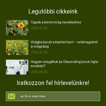
Legutóbbi cikkeink
Tippek a körömvirág neveléséhez
2026.07.30.
Virágba borult a kísérleti kert – vetőmagoktól
a virágzásig
2026.07.30.
Hogyan vizsgáltuk az Olaszrizling borok fajta-
eredetét?
2026.06.25.
Iratkozzon fel hírlevelünkre!