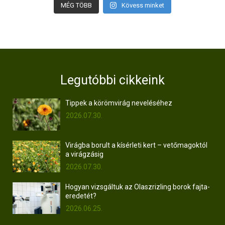
MÉG TÖBB
Kövess minket
Legutóbbi cikkeink
Tippek a körömvirág neveléséhez
2026.07.30.
Virágba borult a kísérleti kert – vetőmagoktól
a virágzásig
2026.07.30.
Hogyan vizsgáltuk az Olaszrizling borok fajta-
eredetét?
2026.06.25.