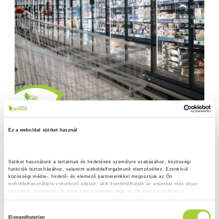
Ez a weboldal sütiket használ
Sütiket használunk a tartalmak és hirdetések személyre szabásához, közösségi 
funkciók biztosításához, valamint weboldalforgalmunk elemzéséhez. Ezenkívül 
közösségi média-, hirdető- és elemező partnereinkkel megosztjuk az Ön 
weboldalhasználatra vonatkozó adatait, akik kombinálhatják az adatokat más olyan 
adatokkal, amelyeket Ön adott meg számukra vagy az Ön által használt más 
szolgáltatásokból gyűjtöttek.
H
Adatkezelési tájékoztató
Elengedhetetlen