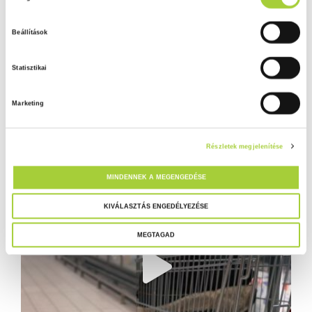
o
z
Beállítások
z
á
Statisztikai
j
á
Marketing
r
u
l
Részletek megjelenítése
á
s
MINDENNEK A MEGENGEDÉSE
k
i
KIVÁLASZTÁS ENGEDÉLYEZÉSE
v
MEGTAGAD
á
l
a
s
z