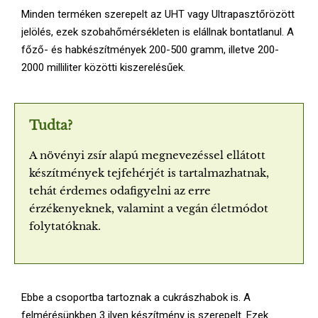
Minden terméken szerepelt az UHT vagy Ultrapasztőrözött
jelölés, ezek szobahőmérsékleten is elállnak bontatlanul. A
főző- és habkészítmények 200-500 gramm, illetve 200-
2000 milliliter közötti kiszerelésűek.
Tudta?
A növényi zsír alapú megnevezéssel ellátott
készítmények tejfehérjét is tartalmazhatnak,
tehát érdemes odafigyelni az erre
érzékenyeknek, valamint a vegán életmódot
folytatóknak.
Ebbe a csoportba tartoznak a cukrászhabok is. A
felmérésünkben 3 ilyen készítmény is szerepelt. Ezek