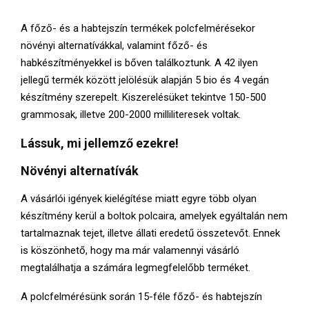
E
A főző- és a habtejszín termékek polcfelmérésekor
N
növényi alternatívákkal, valamint főző- és
habkészítményekkel is bőven találkoztunk. A 42 ilyen
U
jellegű termék között jelölésük alapján 5 bio és 4 vegán
készítmény szerepelt. Kiszerelésüket tekintve 150-500
grammosak, illetve 200-2000 milliliteresek voltak.
Lássuk, mi jellemző ezekre!
Növényi alternatívák
A vásárlói igények kielégítése miatt egyre több olyan
készítmény kerül a boltok polcaira, amelyek egyáltalán nem
tartalmaznak tejet, illetve állati eredetű összetevőt. Ennek
is köszönhető, hogy ma már valamennyi vásárló
megtalálhatja a számára legmegfelelőbb terméket.
A polcfelmérésünk során 15-féle főző- és habtejszín