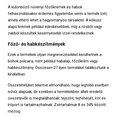
A különböző növényi főzőkrémek és habok
felhasználásakor érdemes figyelembe venni a termék ízét,
amely eltérő lehet a hagyományos társaiktól. A kókusz
alapú krémek például édeskésebbek, míg a rizsből vagy
zabból készültek kesernyésebb ízzel rendelkeznek.
Főző- és habkészítmények
Ezek a termékek olyan megnevezésekkel kerülhetnek a
boltok polcaira, mint például habalap, főzőkrém vagy
habkészítmény. Összesen 27 ilyen termékkel találkoztunk a
kínálatban.
Összetételüket tekintve elmondható, hogy legtöbb esetben
ivóvíz alapúak, de ezekben a termékekben állati eredetű
összetevők is megtalálhatóak: tejszínt, tejfehérjét, írót és
íróport is tartalmazhatnak. Zsírtartalmuk 8 és 34% között
mozog.