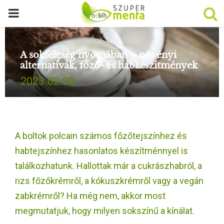
P
R
A sokféleség nyomában – növényi
alternatívák, főző- és habkészítmények
I
2023.02.08.
M
A
A boltok polcain számos főzőtejszínhez és
R
habtejszínhez hasonlatos készítménnyel is
találkozhatunk. Hallottak már a cukrászhabról, a
Y
rizs főzőkrémről, a kókuszkrémről vagy a vegán
zabkrémről? Ha még nem, akkor most
M
megmutatjuk, hogy milyen sokszínű a kínálat.