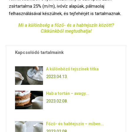
zsírtartalma 25% (m/m), ivóvíz alapúak, pálmaolaj
felhasználásával készülnek, és tejfehérjét is tartalmaznak.
Mi a különbség a főző- és a habtejszín között?
Cikkünkből megtudhatja!
Kapcsolódó tartalmaink
A különböző tejszínek titka
2023.04.13.
Hab a tortán – avagy...
2023.02.08.
Főző- és habtejszín – miben...
2023.02.08.