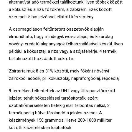
alternatívát adó termékkel találkoztunk. Ilyen többek között
a kókusz és a rizs főzőkrém, a zabkrém. Ezek között
szerepelt 5 bio jelzéssel ellátott készítmény.
A csomagoláson feltüntetett összetevők alapján
elmondható, hogy mindegyik ivóvíz alapú, és kizárólag
növényi eredetű alapanyagok felhasználásával készül. Ilyen
például a kókusztej, a rizs vagy a szójafehérje. 4 termék
tartalmazott hozzáadott cukrot is.
Zsírtartalmuk 8 és 31% közötti, mely főként növényi
zsírokból adódik, pl.: kókuszolaj, napraforgóolaj, repceolaj.
9 terméken feltüntették az UHT vagy Ultrapasztőrözött
jelzést, tehát hőkezeléssel tartósították, ezért
szobahőmérsékleten hetekig eláll felbontás nélkül, 3
termék pedig hűtve tárolandó a jelölés szerint. A
készítmények 150 grammos, illetve 200-1000 milliliter
közötti kiszerelésben kaphatóak.