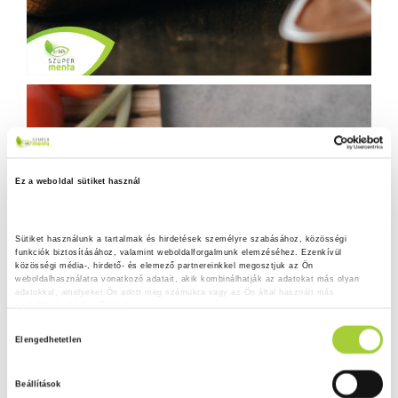
Ez a weboldal sütiket használ
Sütiket használunk a tartalmak és hirdetések személyre szabásához, közösségi 
funkciók biztosításához, valamint weboldalforgalmunk elemzéséhez. Ezenkívül 
közösségi média-, hirdető- és elemező partnereinkkel megosztjuk az Ön 
weboldalhasználatra vonatkozó adatait, akik kombinálhatják az adatokat más olyan 
adatokkal, amelyeket Ön adott meg számukra vagy az Ön által használt más 
szolgáltatásokból gyűjtöttek.
H
Adatkezelési tájékoztató
Elengedhetetlen
o
z
Beállítások
z