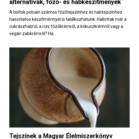
alternatívák, főző- és habkészítmények
A boltok polcain számos főzőtejszínhez és habtejszínhez
hasonlatos készítménnyel is találkozhatunk. Hallottak már a
cukrászhabról, a rizs főzőkrémről, a kókuszkrémről vagy a
vegán zabkrémről? Ha...
Tejszínek a Magyar Élelmiszerkönyv