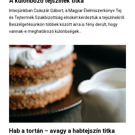
A különböző tejszínek titka
E
Interjúnkban Császár Gábort, a Magyar Élelmiszerkönyv Tej
és Tejtermék Szakbizottság elnökét kérdeztük a tejszínekről.
N
Beszélgetésünkön többek között arra is fény derült, hogy
vannak-e meghatározó különbségek...
U
Hab a tortán – avagy a habtejszín titka