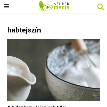
P
R
habtejszín
I
M
A
R
Y
M