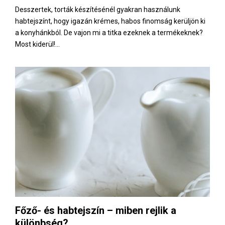
Desszertek, torták készítésénél gyakran használunk
habtejszínt, hogy igazán krémes, habos finomság kerüljön ki
a konyhánkból. De vajon mi a titka ezeknek a termékeknek?
Most kiderül!...
Főző- és habtejszín – miben rejlik a
különbség?